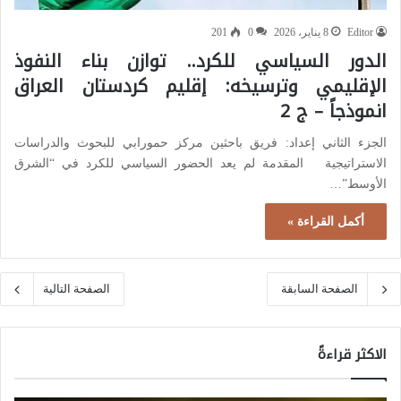
Editor
8 يناير، 2026
0
201
الدور السياسي للكرد.. توازن بناء النفوذ
الإقليمي وترسيخه: إقليم كردستان العراق
انموذجاً – ج 2
الجزء الثاني إعداد: فريق باحثين مركز حمورابي للبحوث والدراسات
الاستراتيجية المقدمة لم يعد الحضور السياسي للكرد في “الشرق
الأوسط”…
أكمل القراءة »
الصفحة السابقة
الصفحة التالية
الاكثر قراءةً