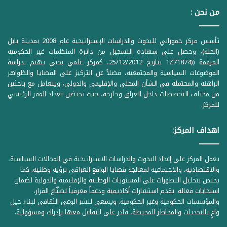
من نحن :
تأسس مركز حمورابي للبحوث والدراسات الإستراتيجية عام 2008 بمدينة بابل
(الحلة)، وحصل على شهادة التسجيل من دائرة المنظمات غير الحكومية
المرقمة ((1Z71874 بتاريخ 25/12/2012، كمركز علمي بحثي يهتم بدراسة
الموضوعات السياسية والمجتمعية، فضلاً عن التركيز على القضايا والظواهر
الراهنة والمحتملة في الشأن المحلي والإقليمي والدولي، ويتعامل مع باحثين
من مختلف التخصصات داخل العراق وخارجه، حيث تحتضن بغداد المقر الرئيسي
للمركز.
اهداف المركز:
يعمل المركز على إعداد البحوث والدراسات الاستراتيجية في المجالات السياسية،
والاقتصادية، والاجتماعية لمعالجة قضايا الواقع العراقي برؤية وطنية. كما
يختص بتحليل التطورات على المستويات الوطنية والإقليمية والدولية لضمان
استجابات فعالة. يقدم استشارات أكاديمية ودعماً معرفياً لصنّاع القرار،
والمؤسسات الحكومية وغير الحكومية. ويسعى لنشر الوعي الثقافي لبناء جيل
واعٍ بالتحديات والمخاطر المحيطة، قادر على التفاعل معها بإدراك ومسؤولية.