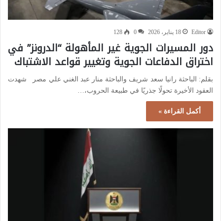
Editor
18 يناير، 2026
0
128
دور المسيرات الجوية غير المأهولة “الدرونز” في
اختراق الدفاعات الجوية وتغيير قواعد الاشتباك
بقلم: الباحثة رانيا سعد شريف والباحثة منار عبد الغني علي مصر شهدت
العقود الأخيرة تحولًا جذريًا في طبيعة الحروب،…
أكمل القراءة »