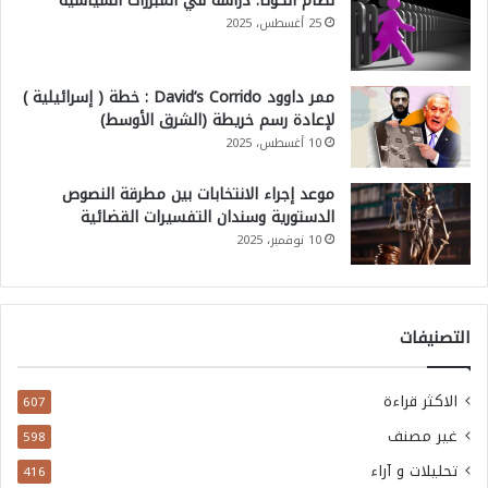
نظام الكوتا: دراسة في المبررات السياسية
25 أغسطس، 2025
ممر داوود David’s Corrido : خطة ( إسرائيلية )
لإعادة رسم خريطة (الشرق الأوسط)
10 أغسطس، 2025
موعد إجراء الانتخابات بين مطرقة النصوص
الدستورية وسندان التفسيرات القضائية
10 نوفمبر، 2025
التصنيفات
الاكثر قراءة
607
غير مصنف
598
تحليلات و آراء
416