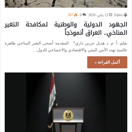
Editor
12 يناير، 2026
0
507
الجهود الدولية والوطنية لمكافحة التغير
المناخي.. العراق أنموذجاً
بقلم: أ. م. د هديل حربي ذاري* المقدمة أضحى التغير المناخي ظاهرة
عالمية تهدد الأمن البيئي والاقتصادي والاجتماعي للدول…
أكمل القراءة »