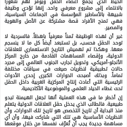
الخيط الذي يجمع أعضاء الحقل ويوفر لهم شعوراً
بالانتماء إلى مشروع معرفي واحد. إنها تؤدي وظيفة
شبيهة بالأساطير المؤسسة في الجماعات السياسية،
فهي تمنح الأفراد قصة مشتركة عن الأصل والهوية
والمصير.
غير أن لهذه الوظيفة ثمناً معرفياً باهظاً. فالسردية لا
توحد الحقل فحسب، بل تستبعد أيضاً كل ما لا ينسجم
معها. وهكذا تم تهميش التاريخ الاستعماري للعلاقات
الدولية، وإقصاء المساهمات القادمة من خارج المركز
الأنجلو-أمريكي، وتحويل تجارب الجنوب العالمي إلى مجرد
حالات تطبيقية لنظريات صيغت في سياقات مختلفة
تماماً. وبذلك أصبحت الحوارات الكبرى إحدى الأدوات
الرئيسية التي أعادت إنتاج المركزية الغربية داخل الحقل
تحت غطاء الحياد العلمي والموضوعية الأكاديمية.
إن أخطر ما في هذه العملية أنها تجعل الهيمنة تبدو
طبيعية. فالطالب الذي يدخل حقل العلاقات الدولية يتعلم
منذ البداية أن تاريخ التخصص هو تاريخ تلك الحوارات، وأن
النظريات الأساسية هي تلك التي شاركت فيها، وأن أي
مساهمة جديدة يجب أن تُعرّف نفسها من خلال موقعها