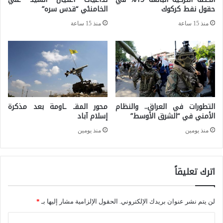
ي
حقول نفط كركوك
الخامنئي “قدس سره”
ق
د
م
منذ 15 ساعة
منذ 15 ساعة
م
ي
ن
"
إ
ي
التطورات في العراق.. والنظام
محور المقـ ـاومة بعد مذكرة
ر
الأمني في “الشرق الأوسط”
إسلام آباد
ا
منذ يومين
منذ يومين
ن
إ
اترك تعليقاً
ل
ى
ت
لن يتم نشر عنوان بريدك الإلكتروني.
الحقول الإلزامية مشار إليها بـ
*
ر
ا