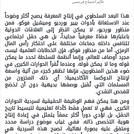
عالِم اجتماع فرنسي
هذا البعد السلطوي في إنتاج المعرفة يصبح أكثر وضوحاً
عند الاستعانة بأدوات بيير بورديو وميشيل فوكو. فمن
منظور بورديو، لا يمكن النظر إلى العلاقات الدولية
باعتبارها فضاءً معرفياً محايداً، بل هي حقل اجتماعي
تتنافس داخله جماعات مختلفة على احتكار رأس المال
الرمزي. أما من منظور فوكو، فإن الخطابات العلمية ليست
مجرد أوصاف للعالم، وإنما أنظمة للسلطة تحدد ما يمكن
قوله وما لا يمكن قوله. وعندما تُقرأ الحوارات الكبرى في
ضوء هذين المنظورين، فإنها تظهر كجزء من آلية واسعة
لإنتاج الدوكسا الأكاديمية؛ أي ذلك المخزون من
المسلمات التي تُقبل بوصفها بديهية دون أن تخضع
للفحص النقدي.
ومن هنا يمكن فهم الوظيفة الحقيقية لسردية الحوارات
الكبرى. فهي لا تعمل فقط كأداة تعليمية لتبسيط تاريخ
الحقل، بل تؤدي دوراً أكثر عمقاً يتمثل في إعادة إنتاج
هوية التخصص ذاته. ففي غياب موضوع دراسة محدد
ومتفق عليه بصورة نهائية، تصبح هذه السردية هي