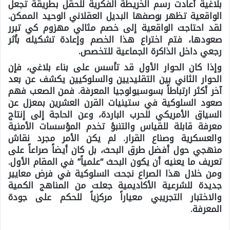
بلاغية أعادت رسم الخريطة الفكرية للحقل بطريقة تجعل
الواقعية تظهر بوصفها البديل العقلاني الوحيد الممكن.
لقد احتاجت الواقعية إلى خصم مثالي مهزوم كي تبرر
صعودها، فتم اختراع هذا الخصم وإعادة تشكيله بأثر
رجعي داخل الذاكرة الجماعية للتخصص.
وإذا كان الحوار الأول قد تأسس على بناء بلاغي، فإن
الحوار الثاني بين التقليديين والسلوكيين يكشف عن بعد
آخر أكثر ارتباطاً بسوسيولوجيا المعرفة. فمن الصعب فهم
صعود السلوكية في ستينيات القرن العشرين بمعزل عن
السياق الأمريكي للحرب الباردة، وعن الحاجة إلى إنتاج
معرفة قابلة للقياس والتنبؤ تخدم المؤسسات الأمنية
والعسكرية وصناع القرار. لم يكن الأمر مجرد نقاش
منهجي حول أفضل طرق البحث، بل كان أيضاً صراعاً على
تعريف ما يعنيه أن يكون البحث “علمياً” في المقام الأول.
ومن خلال هذا الصراع نجحت السلوكية في فرض معايير
جديدة للشرعية الأكاديمية جعلت من المناهج الكمية
والاختبار التجريبي معياراً مركزياً للحكم على جودة
المعرفة.