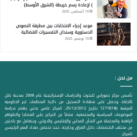
) لإعادة رسم خريطة (الشرق الأوسط)
10 أغسطس، 2025
موعد إجراء الانتخابات بين مطرقة النصوص
الدستورية وسندان التفسيرات القضائية
10 نوفمبر، 2025
من نحن :
تأسس مركز حمورابي للبحوث والدراسات الإستراتيجية عام 2008 بمدينة بابل
(الحلة)، وحصل على شهادة التسجيل من دائرة المنظمات غير الحكومية
المرقمة ((1Z71874 بتاريخ 25/12/2012، كمركز علمي بحثي يهتم بدراسة
الموضوعات السياسية والمجتمعية، فضلاً عن التركيز على القضايا والظواهر
الراهنة والمحتملة في الشأن المحلي والإقليمي والدولي، ويتعامل مع باحثين
من مختلف التخصصات داخل العراق وخارجه، حيث تحتضن بغداد المقر الرئيسي
للمركز.