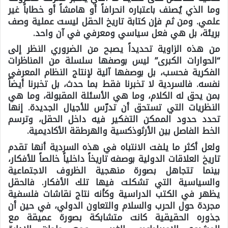
وما الذي يُصنف باعتباره انحرافاً أو هامشاً أو خطاباً غير
علمي. ومن ثم فإن كتابة تاريخ الحقل ليست عملية وصف
بريئة، بل هي فعل سياسي ومعرفي في آن واحد.
من هذه الزاوية تحديداً يصبح من الضروري النظر إلى
“الحوارات الكبرى” ليس بوصفها سلسلة من المناظرات
الفكرية فحسب، بل بوصفها آلية لإنتاج النظام المعرفي
نفسه. فالسردية لا تخبرنا فقط بما حدث، بل تخبرنا أيضاً
بمن يحق له الكلام، وما هي الأسئلة المقبولة، وما هي
النظريات التي تستحق أن تدرّس للأجيال الجديدة. إنها
تحدد حدود الممكن التفكير فيه داخل الحقل، وترسم
الخط الفاصل بين الأرثوذكسية والهرطقة الأكاديمية.
ولعل أكثر ما يلفت الانتباه في هذه السردية أنها تقدم
تاريخ العلاقات الدولية بوصفه تاريخاً داخلياً خالصاً للأفكار،
بينما تتجاهل بصورة منهجية الظروف الاجتماعية
والسياسية التي تشكلت فيها تلك الأفكار. فالحقل
يظهر في الكتب الدراسية وكأنه نتاج نقاشات فلسفية
مجردة حول الحرب والسلام والتعاون الدولي، في حين أن
جذوره الحقيقية كانت متشابكة بصورة عميقة مع