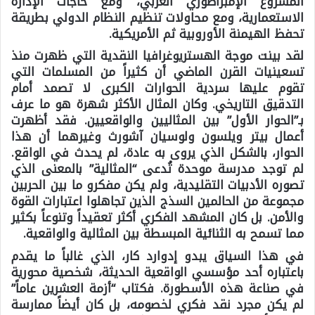
المشروع الإمبراطوري الغربي، ومع حاجات الإدارة
الاستعمارية، ومع محاولات تنظيم النظام الدولي بطريقة
تحفظ الهيمنة الأوروبية ثم الأمريكية.
لقد بينت موجة الهستريوغرافيا النقدية التي ظهرت منذ
تسعينيات القرن الماضي أن كثيراً من المسلمات التي
تقوم عليها سردية الحوارات الكبرى لا تصمد أمام
التدقيق التاريخي. وكان المثال الأكثر شهرة هو ما عرف
بـ”الحوار الأول” بين المثاليين والواقعيين. فقد أظهرت
أعمال بيتر ويلسون ولوسيان آشورث وغيرهما أن هذا
الحوار، بالشكل الذي يروى به عادة، لم يحدث في الواقع.
لم توجد مدرسة موحدة تُدعى “المثالية” بالمعنى الذي
تصوره الأدبيات التقليدية، ولم يكن مفكرو ما بين الحربين
مجموعة من الحالمين السذج الذين تجاهلوا اعتبارات القوة
والأمن. بل كان المشهد الفكري أكثر تعقيداً وتنوعاً بكثير
مما تسمح به الثنائية المبسطة بين المثالية والواقعية.
في هذا السياق يبدو إدوارد كار، الذي غالباً ما يقدم
باعتباره أحد مؤسسي الواقعية الحديثة، شخصية محورية
في صناعة هذه الأسطورة. فكتاب
“أزمة العشرين عاماً”
لم يكن مجرد نقد فكري لخصومه، بل كان أيضاً ممارسة