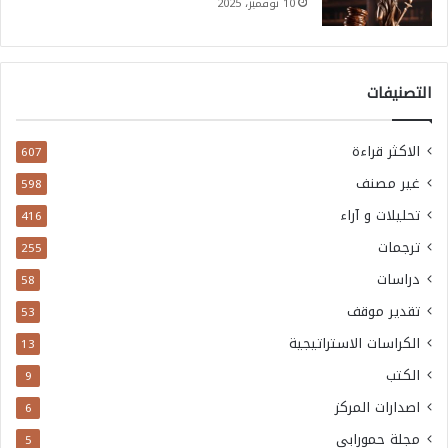
10 نوفمبر، 2025
التصنيفات
الاكثر قراءة
607
غير مصنف
598
تحليلات و آراء
416
ترجمات
255
دراسات
58
تقدير موقف
53
الكراسات الاستراتيجية
13
الكتب
9
اصدارات المركز
6
مجلة حمورابي
5