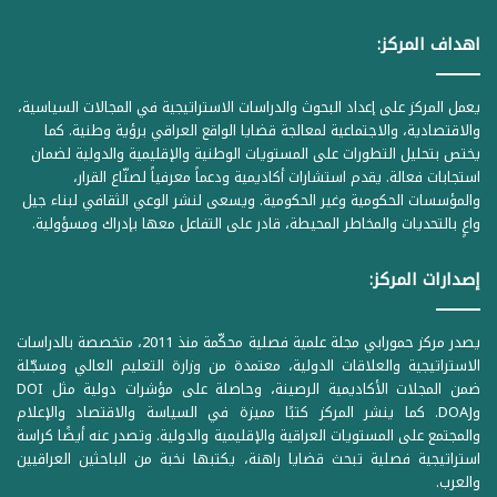
اهداف المركز:
يعمل المركز على إعداد البحوث والدراسات الاستراتيجية في المجالات السياسية،
والاقتصادية، والاجتماعية لمعالجة قضايا الواقع العراقي برؤية وطنية. كما
يختص بتحليل التطورات على المستويات الوطنية والإقليمية والدولية لضمان
استجابات فعالة. يقدم استشارات أكاديمية ودعماً معرفياً لصنّاع القرار،
والمؤسسات الحكومية وغير الحكومية. ويسعى لنشر الوعي الثقافي لبناء جيل
واعٍ بالتحديات والمخاطر المحيطة، قادر على التفاعل معها بإدراك ومسؤولية.
إصدارات المركز:
يصدر مركز حمورابي مجلة علمية فصلية محكّمة منذ 2011، متخصصة بالدراسات
الاستراتيجية والعلاقات الدولية، معتمدة من وزارة التعليم العالي ومسجّلة
ضمن المجلات الأكاديمية الرصينة، وحاصلة على مؤشرات دولية مثل DOI
وDOAJ. كما ينشر المركز كتبًا مميزة في السياسة والاقتصاد والإعلام
والمجتمع على المستويات العراقية والإقليمية والدولية. وتصدر عنه أيضًا كراسة
استراتيجية فصلية تبحث قضايا راهنة، يكتبها نخبة من الباحثين العراقيين
والعرب.