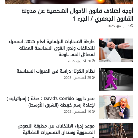
"
أوجه اختلاف قانون الأحوال الشخصية عن مدونة
خ
القانون الجعفري / الجزء 1
ل
5 سبتمبر، 2025
ا
خارطة الانتخابات البرلمانية لعام 2025: استقراء
ل
للتحالفات ولدور القوى السياسية الممثلة
ح
لفصائل المقـ ـاومة
ر
30 أكتوبر، 2025
ب
نظام الكوتا: دراسة في المبررات السياسية
25 أغسطس، 2025
غ
ز
ممر داوود David’s Corrido : خطة ( إسرائيلية )
ة
لإعادة رسم خريطة (الشرق الأوسط)
10 أغسطس، 2025
موعد إجراء الانتخابات بين مطرقة النصوص
الدستورية وسندان التفسيرات القضائية