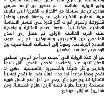
وفق الرواية الشائعة – لم تتطور عبر تراكم معرفي
هادئ، بل عبر سلسلة من “الحوارات الكبرى” التي تناوبت
فيها المدارس الفكرية على نقد بعضها البعض، وتجاوز
قصورها، وتطوير أدوات أكثر قدرة على تفسير السياسة
العالمية. هكذا تبدأ القصة بصدام المثالية والواقعية
عقب الحرب العالمية الأولى، ثم تنتقل إلى الجدل
المنهجي بين التقليديين والسلوكيين، ثم إلى حروب
النماذج الإرشادية، وصولاً إلى السجالات الميتا-نظرية بين
الوضعيين وما بعد الوضعيين.
غير أن هذه الرواية التي أصبحت جزءاً من الوعي الجماعي
للحقل تبدو، عند إخضاعها للفحص النقدي، أقل شبهاً
بالتاريخ وأكثر شبهاً بالأسطورة التأسيسية. فهي لا
تقدم وصفاً محايداً لما حدث فعلاً، بقدر ما تقدم تفسيراً
انتقائياً للتاريخ صيغ بأثر رجعي من أجل منح الحقل هوية
منسجمة وتاريخاً بطولياً يشبه تاريخ العلوم الطبيعية. ومن
هنا يبرز السؤال الجوهري: