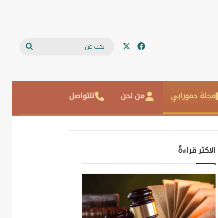
‫X
فيسبوك
بحث
عن
مجلة حمورابي
من نحن
للتواصل
الاكثر قراءةً