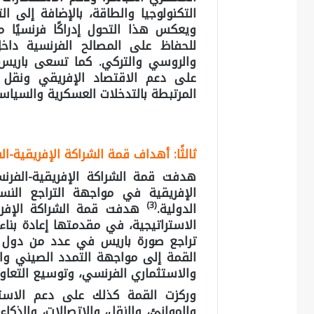
التكنولوجيا والطاقة، بالإضافة إلى ال
ويعكس هذا التحول إدراكًا فرنسيًا مت
للحفاظ على المصالح الفرنسية داخ
والروسي والتركي. كما تسعى باريس إل
على دعم الاقتصاد الإفريقي ونقل الت
المرتبطة بالتدخلات العسكرية والسياسي
ثالثًا: أهداف قمة الشراكة الإفريقية-ال
هدفت قمة الشراكة الإفريقية-الفرنسي
الإفريقية في مواجهة التراجع النس
(3)
الدولية.
هدفت قمة الشراكة الإفري
الاستراتيجية، في مقدمتها إعادة بناء 
تراجع صورة باريس في عدد من دول ا
القمة إلى مواجهة التمدد الصيني وال
والاستثماري الفرنسي، وتوسيع التعاون 
وركزت القمة كذلك على دعم الاستث
والموانئ، والنقل، والاتصالات، والذكا