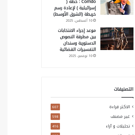
Corrido : خطة (
إسرائيلية ) لإعادة رسم
خريطة (الشرق الأوسط)
10 أغسطس، 2025
موعد إجراء الانتخابات
بين مطرقة النصوص
الدستورية وسندان
التفسيرات القضائية
10 نوفمبر، 2025
التصنيفات
الاكثر قراءة
607
غير مصنف
598
تحليلات و آراء
416