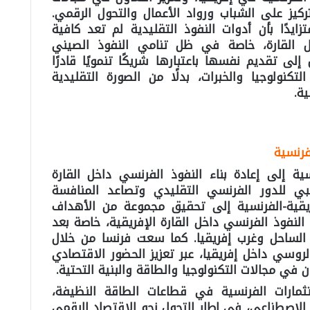
تركيز على الشباب ورواد الأعمال والتحول الرقمي.
زايدًا بأن أدوات النفوذ التقليدية لم تعد كافية
ل القارة، خاصة في ظل تنامي النفوذ الصيني
ى تقديم نفسها باعتبارها شريكًا تنمويًا قادرًا
كنولوجيا والخبرات، بدلًا من الصورة التقليدية
ة.
فرنسية
ة إلى إعادة بناء النفوذ الفرنسي داخل القارة
بي للدور الفرنسي التقليدي وتصاعد المنافسة
قية-الفرنسية إلى تحقيق مجموعة من الأهداف
النفوذ الفرنسي داخل القارة الإفريقية، خاصة بعد
لساحل وغرب إفريقيا. كما سعت فرنسا من خلال
روسي داخل إفريقيا، عبر تعزيز الحضور الاقتصادي
في مجالات التكنولوجيا والطاقة والبنية التحتية.
مارات الفرنسية في قطاعات الطاقة النظيفة،
ء الاصطناعي، في إطار التحول نحو الاقتصاد الرقمي