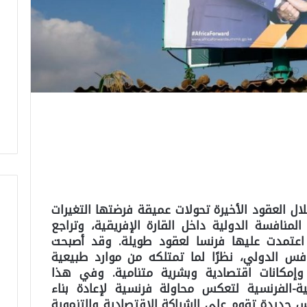
ال العقود الأخيرة تحولات عميقة فرضتها التغيرات
لمنافسة الدولية داخل القارة الإفريقية، وتراجع
 اعتمدت عليها فرنسا لعقود طويلة. وقد أصبحت
فس الدولي، نظرًا لما تمتلكه من موارد طبيعية
وإمكانات اقتصادية وبشرية متنامية. وفي هذا
ة-الفرنسية لتعكس محاولة فرنسية لإعادة بناء
س جديدة تقوم على الشراكة الاقتصادية والتنموية