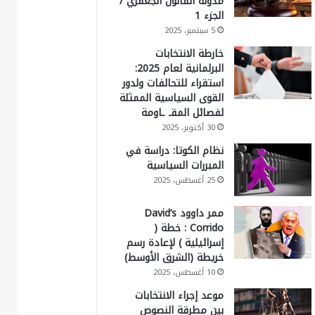
مدونة القانون الجعفري /
الجزء 1
5 سبتمبر، 2025
خارطة الانتخابات
البرلمانية لعام 2025:
استقراء للتحالفات ولدور
القوى السياسية الممثلة
لفصائل المقـ ـاومة
30 أكتوبر، 2025
نظام الكوتا: دراسة في
المبررات السياسية
25 أغسطس، 2025
ممر داوود David’s
Corrido : خطة (
إسرائيلية ) لإعادة رسم
خريطة (الشرق الأوسط)
10 أغسطس، 2025
موعد إجراء الانتخابات
بين مطرقة النصوص