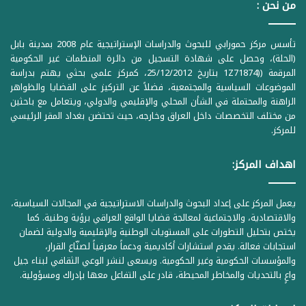
من نحن :
تأسس مركز حمورابي للبحوث والدراسات الإستراتيجية عام 2008 بمدينة بابل
(الحلة)، وحصل على شهادة التسجيل من دائرة المنظمات غير الحكومية
المرقمة ((1Z71874 بتاريخ 25/12/2012، كمركز علمي بحثي يهتم بدراسة
الموضوعات السياسية والمجتمعية، فضلاً عن التركيز على القضايا والظواهر
الراهنة والمحتملة في الشأن المحلي والإقليمي والدولي، ويتعامل مع باحثين
من مختلف التخصصات داخل العراق وخارجه، حيث تحتضن بغداد المقر الرئيسي
للمركز.
اهداف المركز:
يعمل المركز على إعداد البحوث والدراسات الاستراتيجية في المجالات السياسية،
والاقتصادية، والاجتماعية لمعالجة قضايا الواقع العراقي برؤية وطنية. كما
يختص بتحليل التطورات على المستويات الوطنية والإقليمية والدولية لضمان
استجابات فعالة. يقدم استشارات أكاديمية ودعماً معرفياً لصنّاع القرار،
والمؤسسات الحكومية وغير الحكومية. ويسعى لنشر الوعي الثقافي لبناء جيل
واعٍ بالتحديات والمخاطر المحيطة، قادر على التفاعل معها بإدراك ومسؤولية.