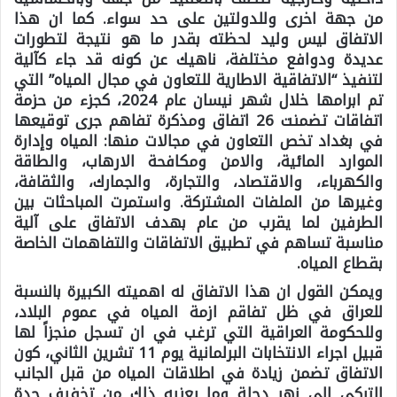
من جهة اخرى وللدولتين على حد سواء. كما ان هذا
الاتفاق ليس وليد لحظته بقدر ما هو نتيجة لتطورات
عديدة ودوافع مختلفة، ناهيك عن كونه قد جاء كآلية
لتنفيذ “الاتفاقية الاطارية للتعاون في مجال المياه” التي
تم ابرامها خلال شهر نيسان عام 2024، كجزء من حزمة
اتفاقات تضمنت 26 اتفاق ومذكرة تفاهم جرى توقيعها
في بغداد تخص التعاون في مجالات منها: المياه وإدارة
الموارد المائية، والامن ومكافحة الارهاب، والطاقة
والكهرباء، والاقتصاد، والتجارة، والجمارك، والثقافة،
وغيرها من الملفات المشتركة. واستمرت المباحثات بين
الطرفين لما يقرب من عام بهدف الاتفاق على آلية
مناسبة تساهم في تطبيق الاتفاقات والتفاهمات الخاصة
بقطاع المياه.
ويمكن القول ان هذا الاتفاق له اهميته الكبيرة بالنسبة
للعراق في ظل تفاقم ازمة المياه في عموم البلاد،
وللحكومة العراقية التي ترغب في ان تسجل منجزاً لها
قبيل اجراء الانتخابات البرلمانية يوم 11 تشرين الثاني، كون
الاتفاق تضمن زيادة في اطلاقات المياه من قبل الجانب
التركي الى نهر دجلة وما يعنيه ذلك من تخفيف حدة