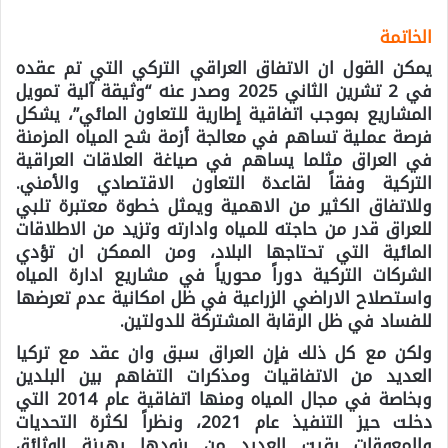
الخاتمة
يمكن القول ان الاتفاق العراقي التركي التي تم عقده
في 2 تشرين الثاني 2025 وصدر عنه “وثيقة آلية تمويل
المشاريع بموجب اتفاقية إطارية للتعاون المائي”، يشكل
فرصة عملية تساهم في معالجة أزمة شح المياه المزمنة
في العراق مثلما يساهم في صياغة العلاقات العراقية
التركية وفقاً لقاعدة التعاون الاقتصادي والأمني.
وللاتفاق الكثير من الاهمية ويمثل خطوة معتبرة تلبي
للعراق قدر من حاجته للمياه وادارته وتزيد من الاطلاقات
المائية التي تحتاجها البلاد، ومن الممكن ان تؤدي
الشركات التركية دوراً محورياً في مشاريع ادارة المياه
واستصلاح الاراضي الزراعية في ظل امكانية عدم تعرضها
للفساد في ظل الرقابة المشتركة للدولتين.
ولكن مع كل ذلك فإن العراق سبق وان عقد مع تركيا
العديد من الاتفاقيات ومذكرات التفاهم بين البلدين
وبخاصة في مجال المياه ومنها اتفاقية عام 2014 التي
دخلت حيز التنفيذ عام 2021، ونظراً لكثرة التحديات
والمعوقات بقيت العديد من بنودها رهينة الوثائق