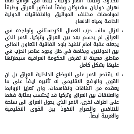
للحدود، وليسا “أنهار دولية”، بينما في الواقع هما
نهران دوليان مشتركان وفقاً لمنظور العراق وطبقاً
لمواصفات مختلف المواثيق والاتفاقيات الدولية
الخاصة بمياه الانهار.
لازال ملف حزب العمال الكردستاني وتواجده في
العراق لم يحسم بعد بين العراق وتركيا، الامر الذي
يجعله عقبة امام تنفيذ بنود اتفاقية التعاون المائي
بين الدولتين، وبخاصة في ظل وجود عناصر الحزب في
مناطق معينة لا تفرض الحكومة العراقية سيطرتها
عليها بشكل كامل.
لا يقتصر الامر على الاوضاع الداخلية للعراق بل ان
القوى والوضع الاقليمي له تأثيره ايضاً على ما
يعقده من اتفاقات وتفاهمات، وان تعزيز الروابط
والعلاقات بين العراق وتركيا قد يُحتسب بمثابة ضغط
على اطراف اخرى، الامر الذي يحول العراق الى ساحة
للتنافس والصراع النفوذ بين القوى الاقليمية
والعربية ايضاً.