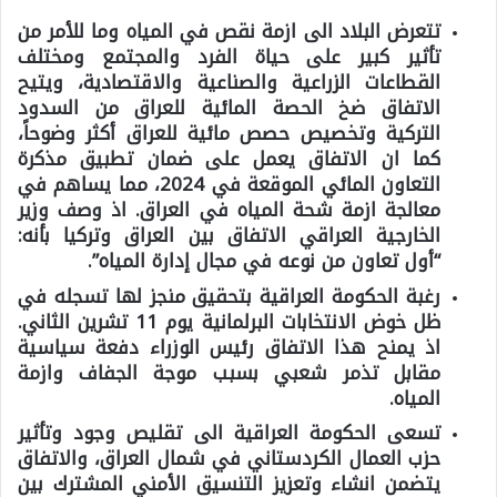
تتعرض البلاد الى ازمة نقص في المياه وما للأمر من
تأثير كبير على حياة الفرد والمجتمع ومختلف
القطاعات الزراعية والصناعية والاقتصادية، ويتيح
الاتفاق ضخ الحصة المائية للعراق من السدود
التركية وتخصيص حصص مائية للعراق أكثر وضوحاً،
كما ان الاتفاق يعمل على ضمان تطبيق مذكرة
التعاون المائي الموقعة في 2024، مما يساهم في
معالجة ازمة شحة المياه في العراق. اذ وصف وزير
الخارجية العراقي الاتفاق بين العراق وتركيا بأنه:
“أول تعاون من نوعه في مجال إدارة المياه”.
رغبة الحكومة العراقية بتحقيق منجز لها تسجله في
ظل خوض الانتخابات البرلمانية يوم 11 تشرين الثاني.
اذ يمنح هذا الاتفاق رئيس الوزراء دفعة سياسية
مقابل تذمر شعبي بسبب موجة الجفاف وازمة
المياه.
تسعى الحكومة العراقية الى تقليص وجود وتأثير
حزب العمال الكردستاني في شمال العراق، والاتفاق
يتضمن انشاء وتعزيز التنسيق الأمني المشترك بين