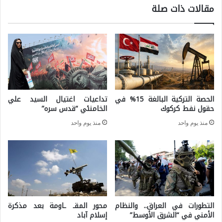
مقالات ذات صلة
ح
ا
د
ت
ة
م
م
ن
د
ق
م
ب
الحصة التركية البالغة 15% في
تداعيات اغتيال السيد علي
ن
ل
حقول نفط كركوك
الخامنئي “قدس سره”
ة
ا
منذ يوم واحد
منذ يوم واحد
ع
ل
ل
خ
ى
ص
ا
و
ل
م
ح
التطورات في العراق.. والنظام
محور المقـ ـاومة بعد مذكرة
ف
الأمني في “الشرق الأوسط”
إسلام آباد
ر