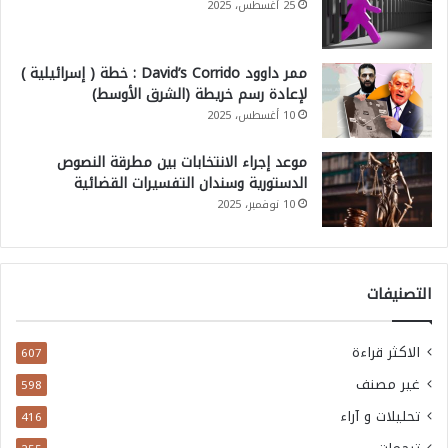
25 أغسطس، 2025
ب
ر
ممر داوود David’s Corrido : خطة ( إسرائيلية )
ى
لإعادة رسم خريطة (الشرق الأوسط)
10 أغسطس، 2025
؟
موعد إجراء الانتخابات بين مطرقة النصوص
الدستورية وسندان التفسيرات القضائية
10 نوفمبر، 2025
التصنيفات
الاكثر قراءة
607
غير مصنف
598
تحليلات و آراء
416