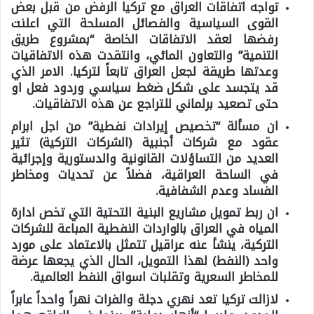
تواجه اتفاقات العراق مع تركيا الرفض من قبل بعض
القوى السياسية والفصائل المسلحة التي اعلنت
رفضها لعقد الاتفاقات الخاصة “بمشروع طريق
التنمية” والتعاون المائي، وانتقدت هذه الاتفاقيات
وعدتها طريقة لجعل العراق تابعاً لتركيا. الامر الذي
قد يتجسد على شكل ضغط سياسي وردود فعل او
حتى تصعيد برلماني للتراجع عن هذه الاتفاقيات.
ان مسألة “تخصيص إيرادات نفطية” من اجل ابرام
عقود مع شركات أجنبية (الشركات التركية) تثير
العديد من التساؤلات القانونية والدستورية وإجرائية
في الساحة العراقية، فضلاً عن تحديات ومخاطر
الفساد وعدم الشفافية.
ان ربط تمويل مشاريع البنية التحتية التي تخص ادارة
المياه في العراق بالواردات النفطية المباعة للشركات
التركية، ينشأ عنه عراقيل تتمثل بالاعتماد على مورد
واحد (النفط) لهذا التمويل، الحال الذي يجعها عرضة
للمخاطر السعرية وتقلبات اسواق النفط العالمية.
لازالت تركيا تعد نهري دجلة والفرات نهراً واحداً عابراً