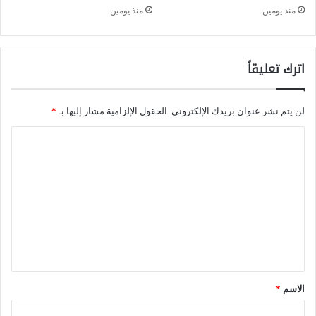
ي
منذ يومين
منذ يومين
ب
إ
.
ط
.
اترك تعليقاً
ا
ل
ر
م
ا
لن يتم نشر عنوان بريدك الإلكتروني.
الحقول الإلزامية مشار إليها بـ
*
ا
ل
ا
ذ
ح
ل
ا
ر
ت
ي
ب
ع
ن
ا
ل
ت
ل
ي
ه
د
ق
ي
ا
*
ا
الاسم
*
ئ
ل