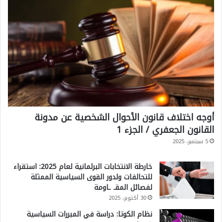
ط
ك
"
ي
ف
ي
ح
م
ل
أوجه اختلاف قانون الأحوال الشخصية عن مدونة
ة
القانون الجعفري / الجزء 1
ع
5 سبتمبر، 2025
س
ك
خارطة الانتخابات البرلمانية لعام 2025: استقراء
للتحالفات ولدور القوى السياسية الممثلة
ر
لفصائل المقـ ـاومة
ي
30 أكتوبر، 2025
ة
نظام الكوتا: دراسة في المبررات السياسية
ك