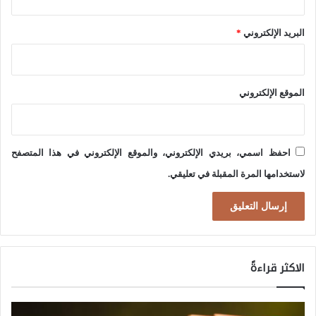
ر
م
ة
البريد الإلكتروني
*
ط
ف
ا
ي
ف
"
الموقع الإلكتروني
ب
ا
ك
ل
ل
ش
احفظ اسمي، بريدي الإلكتروني، والموقع الإلكتروني في هذا المتصفح
ر
ر
لاستخدامها المرة المقبلة في تعليقي.
ئ
ق
ي
ا
س
ل
أ
ا
الاكثر قراءةً
م
و
ي
س
ر