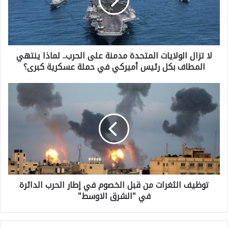
ز
ا
ل
لا تزال الولايات المتحدة مدمنة على الحرب.. لماذا ينتهي
ا
المطاف بكل رئيس أميركي في حملة عسكرية كبرى؟
ل
و
ت
ل
و
ا
ظ
ي
ي
ا
ف
ت
ا
ا
توظيف الثغرات من قبل الخصوم في إطار الحرب الدائرة
ل
ل
في "الشرق الاوسط"
ث
م
غ
ت
ر