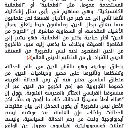
المستخدمة عموما، مثل “العلمانية” أو “العلمانية
الكلاسيكية”، وهي مفاهيم في رأيي تمثل إشكالية،
لأنها تأتي إلى حد كبير من الأديان نفسها: نحن علمانيون
فيما يتعلق برجال الدين، وعلمانيون فيما يتعلق بمجال
الأشياء المقدسة، أو السماوية مباشرة. إن “الخروج من
الدين” أكثر حيادية بكثير من العلمانية، فهو يشير إلى
الظاهرة العميقة وبخلاف ما يذهب إليه فيبر، فالخروج
من الدين المقصود لديه ليس بالضرورة من المعتقد
الديني للأفراد، بل من التنظيم الديني للعالم
(3)
.
ينطلق غوشيه، وهو يناقش الدين في عالم الحداثة،
وتشكلها وتأثيرها على مصير وديناميات الدين، من
منطلق أساسي يعتبر فيه أن زمن الحداثة الغربية،
خصوصا الأوروبية هو زمن الخروج من الدين. غير أن
فيلسوفنا الفرنسي المتأثر بالمدرسة البنيوية، يقول إن
“هناك أصلاً مسيحيًا للحداثة، ذلك ما أؤمن به حقًّا، لكن
الأصل ليس بالضرورة أن يكون المدخل إلى بيان مقترحات
الحداثة”. ولذلك، فإن العلمنة عند غوشيه ليست
أيديولوجية ولدت من رحم الحداثة السياسية، وليست
تمثلات كوسموبوليتية لفيلسوف معزول عن الواقع