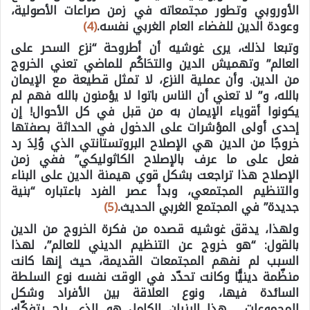
الأوروبي وتطور مجتمعاته في زمن صراعات الأصولية،
وعودة الدين للفضاء العام الغربي نفسه.
(4)
وتبعا لذلك، يرى غوشيه أن أطروحة “نزع السحر على
العالم” وتهميش الدين والتحَاكُم للماضي تعني الخروج
من الدين. وأن عملية النزع، لا تمثل قطيعة مع الإيمان
بالله، و” لا تعني أن الناس باتوا لا يؤمنون بالله فهم لم
يكونوا أقوياء الإيمان به من قبل في كل الأحوال! إن
إحدى أولى المؤشرات على الدخول في الحداثة بصفتها
خروجًا من الدين هي الإصلاح البروتستانتي الذي وُلِدَ رد
فعل على ما عرف بالإصلاح الكاثوليكي” ففي زمن
الإصلاح هذا تراجعت بشكل قوي هيمنة الدين على البناء
والتنظيم المجتمعي، وبدأ عصر الفرد باعتباره “بنية
جديدة” في المجتمع الغربي الحديث.
(5)
ولهذا، يدقق غوشيه قصده من فكرة الخروج من الدين
بالقول: “هو خروج عن التنظيم الديني للعالم”، لهذا
السبب لم نفهم المجتمعات القديمة، حيث إنها كانت
منظّمة دينيًّا وكانت تحدّد في الوقت نفسه نوع السلطة
السائدة فيها، ونوع العلاقة بين الأفراد وشكل
المجموعات… هذا البنيان الكامل هو الذي راح يتفكّك