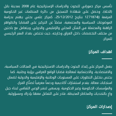
تأسس مركز حمورابي للبحوث والدراسات الإستراتيجية عام 2008 بمدينة بابل
(الحلة)، وحصل على شهادة التسجيل من دائرة المنظمات غير الحكومية
المرقمة ((1Z71874 بتاريخ 25/12/2012، كمركز علمي بحثي يهتم بدراسة
الموضوعات السياسية والمجتمعية، فضلاً عن التركيز على القضايا والظواهر
الراهنة والمحتملة في الشأن المحلي والإقليمي والدولي، ويتعامل مع باحثين
من مختلف التخصصات داخل العراق وخارجه، حيث تحتضن بغداد المقر الرئيسي
للمركز.
اهداف المركز:
يعمل المركز على إعداد البحوث والدراسات الاستراتيجية في المجالات السياسية،
والاقتصادية، والاجتماعية لمعالجة قضايا الواقع العراقي برؤية وطنية. كما
يختص بتحليل التطورات على المستويات الوطنية والإقليمية والدولية لضمان
استجابات فعالة. يقدم استشارات أكاديمية ودعماً معرفياً لصنّاع القرار،
والمؤسسات الحكومية وغير الحكومية. ويسعى لنشر الوعي الثقافي لبناء جيل
واعٍ بالتحديات والمخاطر المحيطة، قادر على التفاعل معها بإدراك ومسؤولية.
إصدارات المركز: