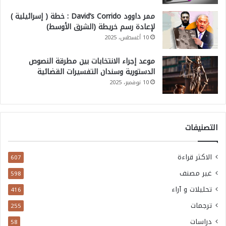
ممر داوود David’s Corrido : خطة ( إسرائيلية )
لإعادة رسم خريطة (الشرق الأوسط)
10 أغسطس، 2025
موعد إجراء الانتخابات بين مطرقة النصوص
الدستورية وسندان التفسيرات القضائية
10 نوفمبر، 2025
التصنيفات
الاكثر قراءة
607
غير مصنف
598
تحليلات و آراء
416
ترجمات
255
دراسات
58