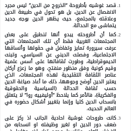
قصد غوشيه بأطروحة “الخروج من الدين” ليس مجرد
الانفصال عن الدين، بل هو تحول في طبيعة الدين
وعلاقته بالمجتمع، حيث يظهر الدين بوجه جديد
يتماشى مع الحداثة.
كما أن أطروحته يبدو أنها تنطبق على بعض
المجتمعات الغربية فقط أي تلك المجتمعات التي
عرفت سيرورة تمايز وتفاضل في حقولها وأنساقها
الاجتماعية، وفصلت الديني عن السياسي، وتبنت
الديموقراطية، وطورت ثقافاتها على أسس علمية
وقيم كونية وفق منظور منفتح، وهو ما زعزع أركان
عناصر الثقافة التقليدية لهذه المجتمعات، الذي
يعتبر الدين أوضح وجوهها، ذلك ما أعاد صياغة الدين
حسب ثقافة الحداثة (السياسية والحقوقية
والفكرية)، فالأمر كما يلاحظ “أوليفييه روا” لا يتعلق
بانسحاب الدين كليا وإنما بتغيير أشكال حضوره في
العالم الحديث.
كانت طروحات غوشية احادية الجانب اذ ركز على
ضعف دور الدين او تغير وظيفته او انسحابه من