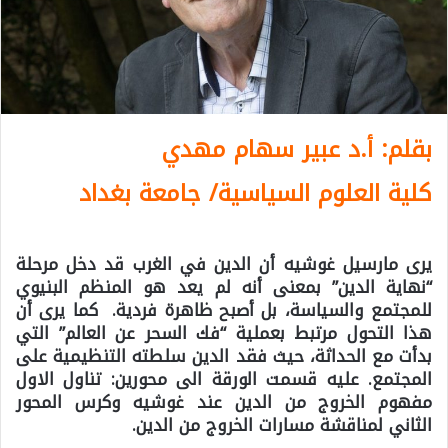
بقلم: أ.د عبير سهام مهدي
كلية العلوم السياسية/ جامعة بغداد
يرى مارسيل غوشيه أن الدين في الغرب قد دخل مرحلة
“نهاية الدين” بمعنى أنه لم يعد هو المنظم البنيوي
للمجتمع والسياسة، بل أصبح ظاهرة فردية. كما يرى أن
هذا التحول مرتبط بعملية “فك السحر عن العالم” التي
بدأت مع الحداثة، حيث فقد الدين سلطته التنظيمية على
المجتمع.
عليه قسمت الورقة الى محورين: تناول الاول
مفهوم الخروج من الدين عند غوشيه وكرس المحور
الثاني لمناقشة مسارات الخروج من الدين.