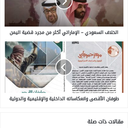
ل
ا
ف
الخلاف السعودي – الإماراتي أكثر من مجرد قضية اليمن
ا
ل
ط
س
و
ع
ف
و
ا
د
ن
ي
ا
–
طوفان الأقصى وانعكاساته الداخلية والإقليمية والدولية
ل
ا
أ
ل
ق
إ
مقالات ذات صلة
ص
م