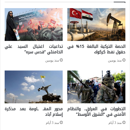
ى
ا
و
ر
ا
ا
ن
ت
ع
ي
الحصة التركية البالغة 15% في
تداعيات اغتيال السيد علي
ك
أ
حقول نفط كركوك
الخامنئي “قدس سره”
ا
ك
منذ يومين
منذ يومين
س
ث
ا
ر
ت
م
ه
ن
ا
م
التطورات في العراق.. والنظام
محور المقـ ـاومة بعد مذكرة
ل
ج
الأمني في “الشرق الأوسط”
إسلام آباد
د
ر
منذ 3 أيام
منذ 3 أيام
ا
د