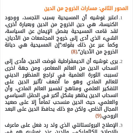
المحور الثاني: مسارات الخروج من الدين
اعتبر غوشيه أن المسيحية بسبب التجسد، ووجود
الكنيسة، هي دين الخروج من الدين وبعبارة أخرى،
لقد قامت المسيحية بفصل الإيمان عن السياسة،
الشيء الذي أدى إلى خروج المجتمعات من الأديان،
وكما عبر عن ذلك بقوله:”إن المسيحية هي ديانة
الخروج من الأديان”.
(8)
يرى غوشيه أن الديمقراطية قوضت الدين، فأدى إلى
انسحاب الدين من العالم المعاصر، ومن جهة اخرى
تسببت الثورة العلمية في تراجع المنظور الديني
للعالم المادي وهو ما أضعف تأثير الدين على
التفكير العلمي ومناهج تفسير العالم المادي، وأن
انسحاب الدين يظهر بشكل أكبر في الحقل السياسي
والعلمي، حيث الدين منسحب تماماً إلا على صعيد
المجال الخاص، ولكن مع ذلك يحافظ الدين على البعد
الروحي.
(9)
الإصلاح البروتستانتي الذي ولد رد فعل على ماعرف
بالإصلاح الكاثوليكي، والدين عند غوشيه هو في