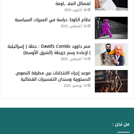
لفصائل المقـ ـاومة
30 أكتوبر، 2025
نظام الكوتا: دراسة في المبررات السياسية
25 أغسطس، 2025
ممر داوود David’s Corrido : خطة ( إسرائيلية
) لإعادة رسم خريطة (الشرق الأوسط)
10 أغسطس، 2025
موعد إجراء الانتخابات بين مطرقة النصوص
الدستورية وسندان التفسيرات القضائية
10 نوفمبر، 2025
من نحن :