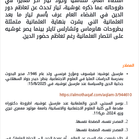
الفضاء العام، متناسيا وجود تيار اخر مغايرا في
طروحاته عما ذكره غوشية، تيار تحدث عن تعاظم دور
الدين في الفضاء العام عرف بأسم تيار ما بعد
العلمانية الني بشرت بنهاية العلمانية متمثلة
بطروحات هابرماس وتشارلس تايلر بينما يصر غوشيه
على انتصار العلمانية رغم تعاظم حضور الدين.
المصادر
مارسيل غوشيه: فيلسوف ومؤرخ فرنسي ولد عام 1946، مدير البحوث
بمدرسة الدراسات العليا في العلوم الاجتماعية. ينظر: حيدر جواد السهلاني،
جدلية الدين والسياسة عند مارسيل غوشيه، في 15/8/2025:
https://almothaqaf.com/aqlam-3/944610
بوسر السبتي، الدين والعلمانية عند مارسيل غوشيه، اطروحة دكتوراه
مقدمة الى كلية العلوم الاجتماعية والانسانية/ جامعة مولود معمري تيزي
وزو، 2024، ص116.
المصدر نفسه، الصفحة نفسها.
المصدر نفسه، الصفحة نفسها.
خالد يايموت، فك السحر عن العالم… أم عودة الدين إلى الحياة العامة؟، في