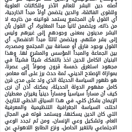
أصله دين البشر للعالم الآخر وللكائنات العلوية
وللقوى الفائقة، والدين يتضمن أولاً مبدأ الخارجية،
أي القول بأن المجتمع يستمد قوانينه من خارجه لا
من ذاته، ويتضمن ثانياً مبدأ المغايرة، أي القول بأن
البشر مدينون بمعنى وجودهم إلى غيرهم وليس
إلى بشر مثلهم، ويتضمن ثالثاً مبدأ الانفصال، أي
القول بوجود فارق أو مسافة بين المجتمع ومصدره،
بين الجماعة والمبدأ المؤسس والمشرع لها. وهذا
البنيان الكامل للدين اخذ بالتفكك شيئاً فشيئاً في
مجهود استغرق خمسة قرون وصولاً إلى عصرنا،
بموازاة الإصلاح الديني، ثمة حدث برز على أنه معاصر،
هو ظهور السياسة الحديثة الذي ولد على مدى قرن
كامل مفهوم الدولة الحديثة، يمكنك أذن أن نرى
كيف أن مساراً سياسياً ومساراً دينياً يغيران معطيان
الإيمان بشكل كلي، في هذا السياق الخطي للتاريخ،
احتلت السياسة الجغرافية التنظيمية والمعرفية
التي كان الدين يسكنها، ويستمد قوته في المجال
العام، وتشكيل وعي الإنسان، ومن ثم تجدد الوعي
الاجتماعي بالتغير الحاصل، ونزع الطابع اللاهوتي عن