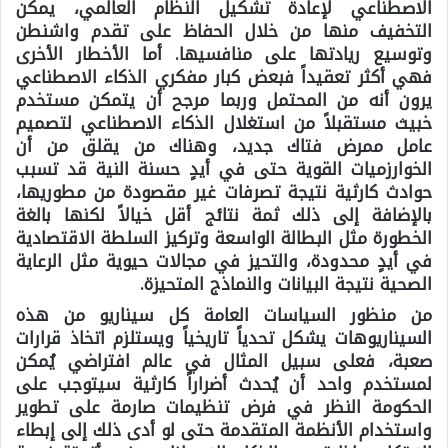
الاصطناعي لإعادة تشكيل النظام العالمي، يمكن
التخفيف منها من خلال الحفاظ على تقدم واشنطن
وتوسيع ريادتها على منافسيها. أما الأخطار الأخرى
فهي أكثر تعقيداً فبعض كبار مفكري الذكاء الاصطناعي
يرون أنه من المحتمل وربما مرجح أن يتمكن مستخدم
خبيث مستقبلاً من استغلال الذكاء الاصطناعي لتصميم
عامل ممرض فتاك جديد، وهناك من يقلق من أن
الخوارزميات القوية حتى في أيدٍ حسنة النية قد تسبب
حوادث كارثية نتيجة تصرفات غير مقصودة من مطوريها،
بالإضافة إلى ذلك ثمة نتائج أقل خيالاً لكنها بالغة
الخطورة مثل البطالة الواسعة وتركيز السلطة الاقتصادية
في أيدٍ محدودة، والتحيز في مجالات حيوية مثل الرعاية
الصحية نتيجة البيانات والنماذج المتحيزة.
من منظور السياسات العامة كل سيناريو من هذه
السيناريوهات يشكل تحدياً تاريخياً ويستلزم اتخاذ قرارات
صعبة، فعلى سبيل المثال في عالم افتراضي يُمكن
لمستخدم واحد أن يُحدث أضراراً كارثية سيتوجب على
الحكومة النظر في فرض تنظيمات صارمة على تطوير
واستخدام الأنظمة المتقدمة حتى لو أدى ذلك إلى إبطاء