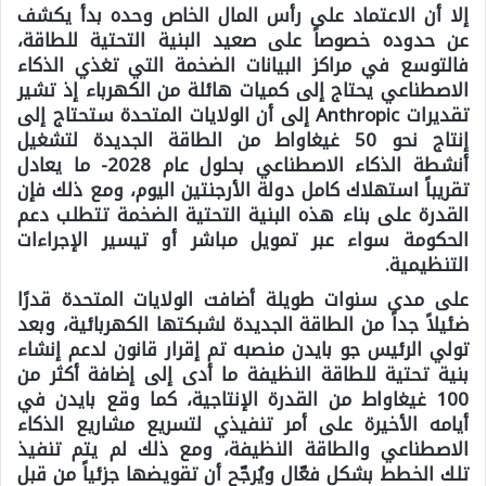
إلا أن الاعتماد على رأس المال الخاص وحده بدأ يكشف
عن حدوده خصوصاً على صعيد البنية التحتية للطاقة،
فالتوسع في مراكز البيانات الضخمة التي تغذي الذكاء
الاصطناعي يحتاج إلى كميات هائلة من الكهرباء إذ تشير
تقديرات Anthropic إلى أن الولايات المتحدة ستحتاج إلى
إنتاج نحو 50 غيغاواط من الطاقة الجديدة لتشغيل
أنشطة الذكاء الاصطناعي بحلول عام 2028- ما يعادل
تقريباً استهلاك كامل دولة الأرجنتين اليوم، ومع ذلك فإن
القدرة على بناء هذه البنية التحتية الضخمة تتطلب دعم
الحكومة سواء عبر تمويل مباشر أو تيسير الإجراءات
التنظيمية.
على مدى سنوات طويلة أضافت الولايات المتحدة قدرًا
ضئيلاً جداً من الطاقة الجديدة لشبكتها الكهربائية، وبعد
تولي الرئيس جو بايدن منصبه تم إقرار قانون لدعم إنشاء
بنية تحتية للطاقة النظيفة ما أدى إلى إضافة أكثر من
100 غيغاواط من القدرة الإنتاجية، كما وقع بايدن في
أيامه الأخيرة على أمر تنفيذي لتسريع مشاريع الذكاء
الاصطناعي والطاقة النظيفة، ومع ذلك لم يتم تنفيذ
تلك الخطط بشكل فعّال ويُرجّح أن تقويضها جزئياً من قبل