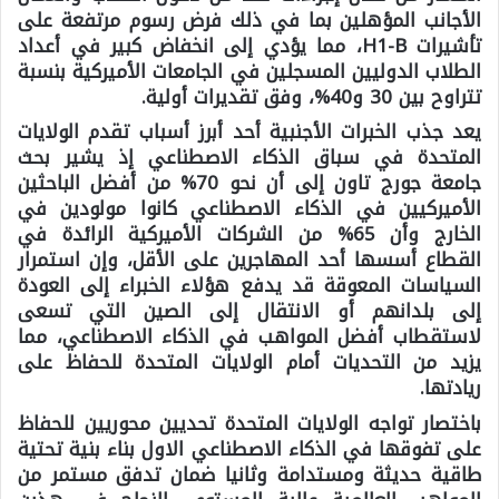
الأجانب المؤهلين بما في ذلك فرض رسوم مرتفعة على
تأشيرات H1-B، مما يؤدي إلى انخفاض كبير في أعداد
الطلاب الدوليين المسجلين في الجامعات الأميركية بنسبة
تتراوح بين 30 و40%، وفق تقديرات أولية.
يعد جذب الخبرات الأجنبية أحد أبرز أسباب تقدم الولايات
المتحدة في سباق الذكاء الاصطناعي إذ يشير بحث
جامعة جورج تاون إلى أن نحو 70% من أفضل الباحثين
الأميركيين في الذكاء الاصطناعي كانوا مولودين في
الخارج وأن 65% من الشركات الأميركية الرائدة في
القطاع أسسها أحد المهاجرين على الأقل، وإن استمرار
السياسات المعوقة قد يدفع هؤلاء الخبراء إلى العودة
إلى بلدانهم أو الانتقال إلى الصين التي تسعى
لاستقطاب أفضل المواهب في الذكاء الاصطناعي، مما
يزيد من التحديات أمام الولايات المتحدة للحفاظ على
ريادتها.
باختصار تواجه الولايات المتحدة تحديين محوريين للحفاظ
على تفوقها في الذكاء الاصطناعي
الاول
بناء بنية تحتية
طاقية حديثة ومستدامة و
ثانيا
ضمان تدفق مستمر من