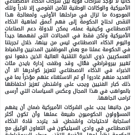
حالياً لا توجد شراكات قوية بين شركات الذكاء الاصطناعي
الأميركية والوكالات الوطنية للأمن القومي إلا نادراً وتلك
الموجودة ما تزال في مراحلها الأولى، ولمعالجة هذا
النقص تحتاج الحكومة إلى فهم أعمق لماهية الذكاء
الاصطناعي وكيفية عمله، يمكن للدولة دعم الصناعات
الأميركية ولكن فقط في المجالات التي تفهمها جيداً
واليوم الذكاء الاصطناعي ليس من بينها، خلال تجربتنا
في الحكومة عملنا مع بعض الموظفين المدنيين والضباط
العسكريين ذوي الخبرة التقنية العالية الذين دفعوا نحو
تغيير بيروقراطي فعّال، وقد وظفت إدارة بايدن مئات
الخبراء في الذكاء الاصطناعي لتعزيز كوادرها الا أن
العديد منهم غادروا أو تم الاستغناء عنهم مؤخراً بما في
ذلك كبار الفنيين ويجب على واشنطن تعزيز احتفاظها
بالمواهب في هذا المجال وعكس السياسات التي أرسى
ترامب اتجاهها.
من جانبها يجب على الشركات الأميركية ضمان أن يفهم
المسؤولون الحكوميون طبيعة عملها وأن تكون أكثر
استجابة لاحتياجات واشنطن، قد يتردد قادة الذكاء
الاصطناعي في وادي السيليكون في التعاون الوثيق مع