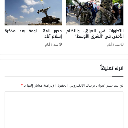
ا
ا
ل
ذ
م
ا
ش
التطورات في العراق.. والنظام
محور المقـ ـاومة بعد مذكرة
ل
الأمني في “الشرق الأوسط”
إسلام آباد
ت
ا
منذ 3 أيام
منذ 3 أيام
ر
ي
ك
م
ة
اترك تعليقاً
ك
ب
ن
ي
ل
لن يتم نشر عنوان بريدك الإلكتروني.
الحقول الإلزامية مشار إليها بـ
*
ن
ل
ا
ا
و
ل
ل
ل
ت
س
ا
ع
ع
ي