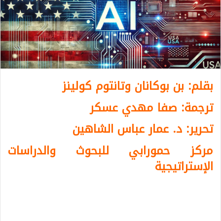
بقلم: بن بوكانان وتانتوم كولينز
ترجمة: صفا مهدي عسكر
تحرير: د. عمار عباس الشاهين
مركز حمورابي للبحوث والدراسات
الإستراتيجية