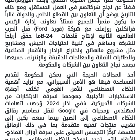
الحكومة نظراً لجهل الأخيرة التقني وبطء البيروقراطية
فضلاً عن نجاح شركاتهم في العمل المستقل، ومع ذلك
التاريخ يوضح أن التعاون بين القطاع الخاص والدولة غالباً
ما يكون مثمراً للجميع فمثلاً تعاونت إدارة الرئيس
فرانكلين روزفلت مع شركة (فورد Ford) قبل الحرب
العالمية الثانية لإنتاج قاذفات
B-24
ما حقق أرباحاً
للشركة وساهم في تلبية احتياجات الجيش، ومشاريع
مثل مشروع مانهاتن واختراع الرادار والأقمار الصناعية
والطائرات النفاثة والمعالجات الدقيقة والإنترنت، جميعها
تجسد نجاح التعاون بين الشركات والحكومة.
أحد المجالات الحرجة التي يمكن للحكومة تقديم
المساعدة فيها هو الأمن السيبراني، مع تزايد أهمية
الذكاء الاصطناعي للأمن القومي تكثف أجهزة
الاستخبارات الأجنبية جهودها لسرقة الابتكارات من
الشركات الأميركية، ففي اذار 2024 وُجهت اتهامات
لمهندس برمجيات في Google لنقل تصاميم رقائق
الذكاء الاصطناعي إلى الصين بينما سعت بكين إلى
تهريب منتجات تقنية متقدمة بما في ذلك الرقائق
نفسها، تركّز التجسس الصيني على سرقة أوزان النماذج-
الأرقام التي تحدد نموذج الذكاء الاصطناعي المدرب-