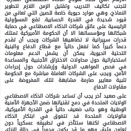
لتجنب تكاليف التدريب وتقليل الزمن اللازم لتطوير
النماذج، وهي موارد حيوية خاصة للصين التي تعاني من
قيود شديدة في القدرة الحسابية. تقع المسؤولية
الرئيسية على عاتق شركات الذكاء الاصطناعي في حماية
شبكاتها ومؤسساتها الا أن الحكومة الأميركية تمتلك
قدرات سيبرانية لا تضاهيها الشركات ويجب أن تقدم
دعماً كبيراً كما تفعل حالياً مع قطاع الدفاع والبنية
التحتية الحيوية، يمكن أن يشمل الدعم معلومات
استخباراتية حول محاولات الاختراق الأجنبية والمساعدة
في فحص المواهب الدولية وإرشادات حول إجراءات
الأمن، ويجب على الشركات العاملة مباشرة مع الحكومة
تلبية معايير صارمة مشابهة لتلك المفروضة على
مقاولات الدفاع.
على صعيد آخر يجب أن تساعد شركات الذكاء الاصطناعي
الولايات المتحدة في دمج تقنياتها ضمن الأجهزة الأمنية
الوطنية وهو جانب ضعيف حالياً في القدرة الأميركية،
فالولايات المتحدة قد تتفوق في ابتكار الذكاء
الاصطناعي لكنها ستتأخر في تطبيقه عسكرياً دون
تعاون وثيق وهو ما قد يكون مدمراً في حالة النزاع،