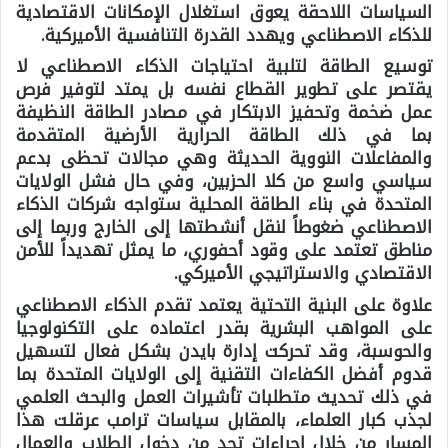
السياسات اللاحقة يعوق استغلال الإمكانات الاقتصادية
للذكاء الاصطناعي ويهدد القدرة التنافسية الأميركية.
توسيع الطاقة لتلبية احتياجات الذكاء الاصطناعي لا
يقتصر على تطوير القطاع نفسه بل يمتد لتوفير فرص
عمل ضخمة وتحفيز الابتكار في مصادر الطاقة النظيفة
بما في ذلك الطاقة الحرارية الأرضية المتقدمة
والمفاعلات النووية الحديثة وهي مجالات تحظى بدعم
سياسي واسع من كلا الحزبين، وفي حال فشل الولايات
المتحدة في بناء الطاقة المحلية ستواجه شركات الذكاء
الاصطناعي ضغوطاً لنقل أنشطتها إلى الخارج وربما إلى
مناطق تعتمد على وقود أحفوري، ما يمثل تهديداً للأمن
الاقتصادي والاستراتيجي الأميركي.
علاوة على البنية التحتية يعتمد تقدم الذكاء الاصطناعي
على المواهب البشرية بقدر اعتماده على التكنولوجيا
والحوسبة، وقد تحركت إدارة بايدن بشكل فعال لتسهيل
قدوم أفضل الكفاءات التقنية إلى الولايات المتحدة بما
في ذلك تحديث متطلبات تأشيرات العمل والبحث العلمي
لجذب كبار العلماء، بالمقابل سياسات ترامب عرقلت هذا
المسار من خلال إجراءات تحد من دخول الطلاب والعمال