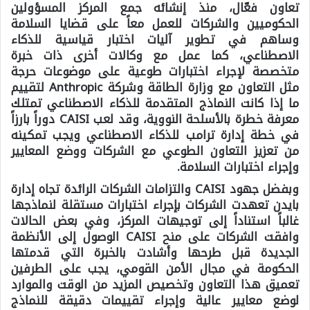
تعاون فعّال، منذ إنشائه جمع المركز المسؤولين
الحكوميين والشركات للعمل معاً على قضايا السلامة
وساهم في تطوير آليات اختبار قياسية للذكاء
الاصطناعي، كما عمل مع وكالات أخرى ذات خبرة
متخصصة لإجراء اختبارات طوعية على موضوعات حرجة
مثل التعاون مع وزارة الطاقة وشركة
Anthropic
لتقييم
ما إذا كانت النماذج المتقدمة للذكاء الاصطناعي تمتلك
معرفة خطرة بالأسلحة النووية، وقد لعب
CAISI
دوراً بارزاً
في خطة إدارة ترامب للذكاء الاصطناعي ويجب تمكينه
من تعزيز التعاون الطوعي مع الشركات ووضع المعايير
وإجراء اختبارات السلامة.
وبفضل جهود CAISI والتزامات الشركات الرائدة تجاه إدارة
بايدن تعهدت الشركات بإجراء اختبارات مستقلة لنماذجها
غالباً استناداً إلى توجيهات المركز، وفي بعض الحالات
وافقت الشركات على منح CAISI الوصول إلى الأنظمة
الجديدة قبل طرحها وأشادت بالخبرة التي قدمتها
الحكومة في مجال الأمن القومي، يجب على الطرفين
تعميق هذا التعاون وتخصيص المزيد من الوقت والموارد
لوضع معايير عالية وإجراء تقييمات دقيقة للنماذج