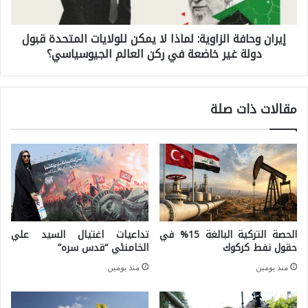
ا
و
ل
إيران وحافة الزاوية: لماذا لا يمكن للولايات المتحدة قبول
ح
ت
دولة غير خاضعة في ركن العالم الجيوسياسي؟
ا
ع
ف
ا
ة
مقالات ذات صلة
و
ا
ن
ل
ا
ز
ل
ا
د
و
ف
ي
الحصة التركية البالغة 15% في
تداعيات اغتيال السيد علي
ا
ة
حقول نفط كركوك
الخامنئي “قدس سره”
ع
:
منذ يومين
منذ يومين
ي
ل
ة
م