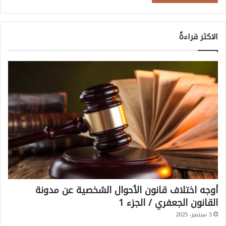
م
ل
ت
ة
الاكثر قراءةً
ح
غ
د
ي
ة
ر
خ
ا
ض
ع
ة
ف
ي
أوجه اختلاف قانون الأحوال الشخصية عن مدونة
ر
القانون الجعفري / الجزء 1
ك
5 سبتمبر، 2025
ن