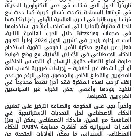
تاريخياً الدول التي فشلت في دمج التكنولوجيا الحديثة
في قواتها المسلحة تكبدت خسائر كبيرة كما حدث مع
فرنسا وبريطانيا في الحرب العالمية الأولى رغم ابتكارهما
للدبابة مقارنةً بألمانيا التي استفادت أولاً من استخدامها
في هجمات Blitzkrieg خلال الحرب العالمية الثانية.
أسست إدارة بايدن في تشرين الاول 2024 إطاراً لتعاون
فعال عبر توقيع مذكرة للأمن القومي لتقوية استخدام
الذكاء الاصطناعي في الأغراض الأمنية، مع وضع ضوابط
صارمة لمنع انتهاك حقوق الإنسان أو التجسس الداخلي
أو أي أنشطة غير أخلاقية – إجراءات ضرورية لكسب ثقة
المطورين والقطاع الخاص والجمهور، وعلى الرغم من عدم
إلغاء ترامب لهذه المذكرة فقد أحرز تقدماً محدوداً في
تنفيذ بنودها وأقصى بعض الخبراء غير السياسيين
الضروريين لتفعيلها.
وأخيراً يجب على الحكومة والصناعة التركيز على تطبيق
الذكاء الاصطناعي لحل التحديات الاستراتيجية في
المنافسة مع الصين، فالذكاء الاصطناعي يمكن أن يعزز
القدرات السيبرانية كما أظهرت مسابقة
DARPA
للذكاء
الاصطناعي السيبراني ما يمكّن الولايات المتحدة من