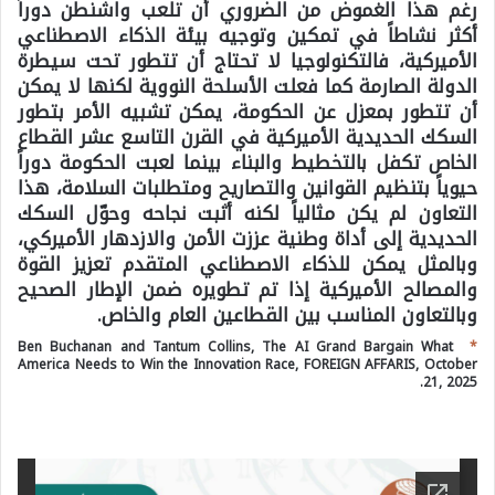
رغم هذا الغموض من الضروري أن تلعب واشنطن دوراً
أكثر نشاطاً في تمكين وتوجيه بيئة الذكاء الاصطناعي
الأميركية، فالتكنولوجيا لا تحتاج أن تتطور تحت سيطرة
الدولة الصارمة كما فعلت الأسلحة النووية لكنها لا يمكن
أن تتطور بمعزل عن الحكومة، يمكن تشبيه الأمر بتطور
السكك الحديدية الأميركية في القرن التاسع عشر القطاع
الخاص تكفل بالتخطيط والبناء بينما لعبت الحكومة دوراً
حيوياً بتنظيم القوانين والتصاريح ومتطلبات السلامة، هذا
التعاون لم يكن مثالياً لكنه أثبت نجاحه وحوّل السكك
الحديدية إلى أداة وطنية عززت الأمن والازدهار الأميركي،
وبالمثل يمكن للذكاء الاصطناعي المتقدم تعزيز القوة
والمصالح الأميركية إذا تم تطويره ضمن الإطار الصحيح
وبالتعاون المناسب بين القطاعين العام والخاص.
Ben Buchanan and Tantum Collins, The AI Grand Bargain What
*
America Needs to Win the Innovation Race, FOREIGN AFFARIS, October
21, 2025.