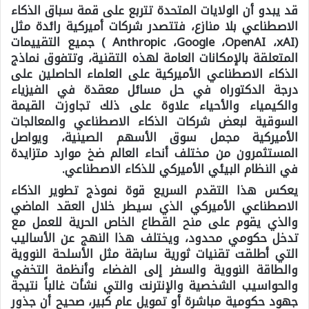
قد يبدو أن الولايات المتحدة تتربع على قمة سباق الذكاء
الاصطناعي بلا منازع، فتتصدر شركات أميركية رائدة مثل
(Anthropic ،Google ،OpenAI ،xAI ) جميع التقييمات
المتعلقة بالإمكانات العامة لهذه التقنية، وتتفوق نماذج
الذكاء الاصطناعي الأميركية على العلماء الحاصلين على
درجة الدكتوراه في حل مسائل معقدة في الفيزياء
والكيمياء والأحياء علاوة على ذلك تجاوزت القيمة
السوقية لبعض شركات الذكاء الاصطناعي والمعالجات
الأميركية مجمل سوق الأسهم الصينية، ويواصل
المستثمرون من مختلف أنحاء العالم ضخ موارد متزايدة
في النظام البيئي الأميركي للذكاء الاصطناعي.
يعكس هذا التقدم السريع قوة نموذج تطوير الذكاء
الاصطناعي الأميركي الذي سيطر خلال العقد الماضي
والذي يقوم على منح القطاع الخاص الحرية للعمل مع
تدخل حكومي محدود، ويختلف هذا النهج عن الأساليب
التي أطلقت تقنيات ثورية سابقة مثل الأسلحة النووية
والطاقة النووية والسفر إلى الفضاء وأنظمة التخفي
والحواسيب الشخصية والإنترنت والتي نشأت غالباً نتيجة
جهود حكومية مباشرة أو تمويل عام كبير، صحيح أن جذور