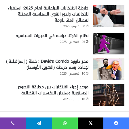
خارطة الانتخابات البرلمانية لعام 2025: استقراء
ا
للتحالفات ولدور القوى السياسية الممثلة
ل
لفصائل المقـ ـاومة
ع
30 أكتوبر، 2025
ا
نظام الكوتا: دراسة في المبررات السياسية
25 أغسطس، 2025
ل
م
ممر داوود David’s Corrido : خطة ( إسرائيلية )
ا
لإعادة رسم خريطة (الشرق الأوسط)
ل
10 أغسطس، 2025
ج
موعد إجراء الانتخابات بين مطرقة النصوص
ي
الدستورية وسندان التفسيرات القضائية
و
10 نوفمبر، 2025
س
ي
ا
التصنيفات
فيسبوك
‫X
واتساب
تيلقرام
ڤايبر