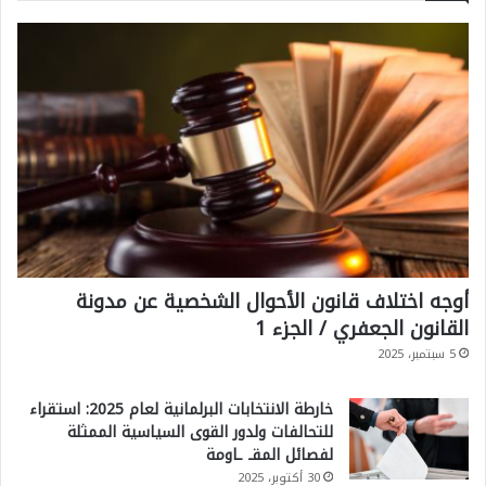
ل
ت
ق
ر
و
ك
ة
ي
ا
ل
ع
ا
ل
أوجه اختلاف قانون الأحوال الشخصية عن مدونة
م
القانون الجعفري / الجزء 1
ي
5 سبتمبر، 2025
ة
؟
خارطة الانتخابات البرلمانية لعام 2025: استقراء
للتحالفات ولدور القوى السياسية الممثلة
لفصائل المقـ ـاومة
30 أكتوبر، 2025