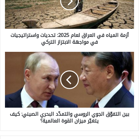
ة
ا
ل
أزمة المياه في العراق لعام 2025: تحديات واستراتيجيات
م
في مواجهة الابتزاز التركي
ي
ا
ب
ه
ي
ف
ن
ي
ا
ا
ل
ل
ت
ع
بين التفوّق الجوي الروسي والتمدّد البحري الصيني: كيف
ف
ر
يتغيّر ميزان القوة العالمية؟
وّ
ا
ق
ق