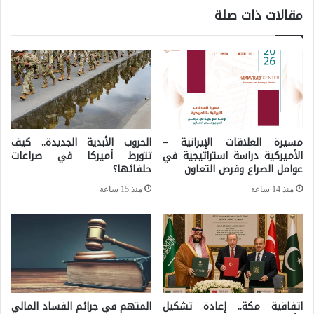
ا
مقالات ذات صلة
ل
ل
ع
ج
ا
و
م
ي
2
ا
0
ل
مسيرة العلاقات الإيرانية –
الحروب الأبدية الجديدة.. كيف
2
ر
الأميركية دراسة استراتيجية في
تتورط أميركا في صراعات
5
عوامل الصراع وفرص التعاون
حلفائها؟
و
:
منذ 14 ساعة
منذ 15 ساعة
س
ت
ي
ح
و
د
ا
ي
ل
ا
ت
اتفاقية مكة.. إعادة تشكيل
المتهم في جرائم الفساد المالي
ت