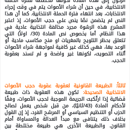
الركون إلى هذه المادة لكونها مخصصة لفترة الحملة
الانتخابية، في حين أن شراء الأصوات يتم في وقت إجراء
الانتخابات، بعد انتهاء فترة الحملة الانتخابية. كما أن هذا
النص لم يتضمن نصًا ينص على حجب الأصوات، إذ اعتبر
المشرع هذه الرشوة مجرد مخالفة انتخابية عادية في
هذا النظام. أما بخصوص نص المادة (30/ اولاً) التي
تتعلق بحظر التلويح بالمغريات او منح مكاسب مادية أو
الوعد بها، فهي كذلك غير كافية لمواجهة شراء الأصوات
أثناء التصويت، لكونها غير واضحة و لم تسند بعقوبة
الحجب.
ثالثاً: الطبيعة القانونية لعقوبة عقوبة حجب الأصوات
الانتخابية الصحيحة:
تكون هذه العقوبة ذات طبيعة
قضائية إذا ارتُكبت الجريمة الموجبة لحجب الأصوات، وفقًا
لأحكام المادة (43/ثانيًا)، من قبل شخص يعمل لصالح
الحزب أو التنظيم السياسي أو المرشح الفرد، إذ إن القول
بخلاف ذلك يتنافى مع مبدأ العدالة والمساواة أمام
القانون. والطبيعة الأخرى هي طبيعة مختلطة بين