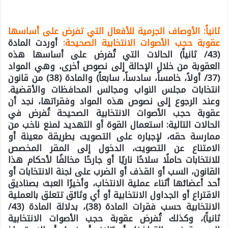
ثانياً: الأوصاف الجرمية للأفعال التي تفرض على أساسها
عقوبة حجب الأصوات الانتخابية الصحيحة:
أوردت المادة
(43/ ثانياً) الحالات التي تُفرض على أساسها هذه
العقوبة من خلال الإحالة إلى نصوص أخرى، وهي المواد
(37/ أولاً، خامساً، سادساً، سابعاً) والمادة (38) من قانون
انتخابات مجلس النواب ومجالس المحافظات والأقضية.
وعند الرجوع إلى نصوص هذه المواد وفقراتها، نجد أن
عقوبة حجب الأصوات الانتخابية الصحيحة تُفرض في
الحالات التالية: استعمال القوة أو التهديد لمنع ناخب من
ممارسة حقه، لإجباره على التصويت بطريقة معينة أو
الامتناع عن التصويت، الدخول إلى المقر المخصص
للانتخابات حاملًا سلاحًا ناريًا أو جارحًا مخالفًا لأحكام هذا
القانون، السب أو القذف أو الضرب على لجنة الانتخابات أو
أحد أعضائها أثناء عملية الانتخاب، وأخيرًا العبث بصناديق
الاقتراع أو الجداول الانتخابية أو أي وثائق تتعلق بالعملية
الانتخابية حسب فقرات المادة (38)، بدلالة المادة (43/
ثانياً)، وكذلك تُفرض عقوبة حجب الأصوات الانتخابية