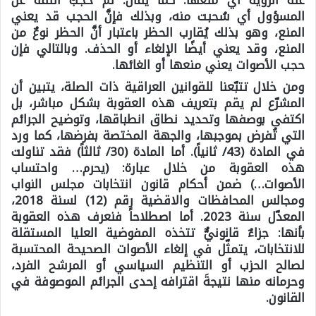
المسؤول أي سُحبت منه، وبذلك فإنَّ الحجب قد يعني
المنع، وهو بذلك يُقارب الحظر باعتبار أنَّ الحظر نوعٌ من
المنع، وقد يعني أيضًا الإلغاء أو الحذف. وبالتالي فإن
حجب الأصوات يعني منعها أو الغائها.
ومن خلال تتبّعنا للقوانين العراقية ذات الصلة، يتبين أن
المشرّع لم يقم بتعريف هذه العقوبة بشكل مباشر، بل
اكتفى بوصفها وتحديد نطاق انطباقها، وتوضيح الجرائم
التي تُفرض بموجبها، والجهة المختصة بفرضها، كما ورد
في المادة (43/ ثانياً). أما المادة (30/ ثالثاً) فقد تناولت
هذه العقوبة من خلال عبارة: (يحرم… واحتساب
الأصوات…) ضمن أحكام قانون انتخابات مجلس النواب
ومجالس المحافظات والاقضية رقم (12) لسنة 2018،
المعدّل سنة 2023. أما اصطلاحاً فنعرف هذه العقوبة
بأنها: جزاءٌ قانونيٌّ تتخذه المفوضية العليا المستقلة
للانتخابات، يتمثّل في إلغاء الأصوات الصحيحة المحتسبة
لصالح الحزب أو التنظيم السياسي أو المرشح الفرد،
وحرمانه منها نتيجةَ اقترافه إحدى الجرائم الموصوفة في
القانون.