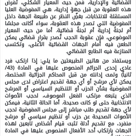
القضائية والإدارية، فمن حيث المعيار الشكلي، تُفرض
هذه العقوبة من قبل جهةٍ إدارية، هي المفوضية العليا
المستقلة للانتخابات، بغضِّ النظر عن طبيعة الجهة داخل
المفوضية التي تصدر هذه العقوبة، سواء أكانت مجلسًا
أم لجنةً إدارية أم لجنةً قضائية. أما من حيث المعيار
الموضوعي، فإن عقوبة الحجب تُصدر بقرارٍ قضائي يمكن
الطعن فيه أمام الجهات القضائية الأعلى، وتكتسب
المنازعة فيه الطابع القضائي.
ويستفاد من هاتين الطبيعتين ما يلي: إذا ارتكب فرد
عادي إحدى الجرائم المنصوص عليها في المادة (43/
ثانياً) وتمت إدانته من قبل المحاكم الجزائية المختصة،
يمكن لأي مرشح أو أي جهة تقديم اعتراض لدى مجلس
المفوضية بشأن الحزب أو التنظيم السياسي أو المرشح
الذي يتبعه مرتكب الفعل الموصوف، لحجب الأصوات
الانتخابية حتى لو كانت صحيحة. أما الحالة الثانية، فيمكن
لأي جهة تقديم طلب مباشر إلى مجلس المفوضية لحجب
الأصوات الصحيحة عن حزب أو تنظيم سياسي أو مرشح
منفرد، مع تقديم أدلة تثبت قيام أشخاص تابعين لهذه
الجهات بارتكاب أحد الأفعال المنصوص عليها في المادة