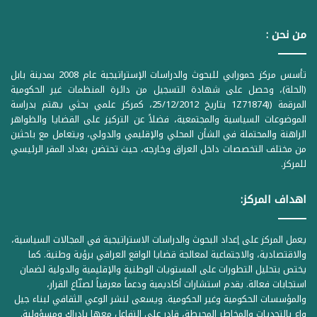
من نحن :
تأسس مركز حمورابي للبحوث والدراسات الإستراتيجية عام 2008 بمدينة بابل
(الحلة)، وحصل على شهادة التسجيل من دائرة المنظمات غير الحكومية
المرقمة ((1Z71874 بتاريخ 25/12/2012، كمركز علمي بحثي يهتم بدراسة
الموضوعات السياسية والمجتمعية، فضلاً عن التركيز على القضايا والظواهر
الراهنة والمحتملة في الشأن المحلي والإقليمي والدولي، ويتعامل مع باحثين
من مختلف التخصصات داخل العراق وخارجه، حيث تحتضن بغداد المقر الرئيسي
للمركز.
اهداف المركز:
يعمل المركز على إعداد البحوث والدراسات الاستراتيجية في المجالات السياسية،
والاقتصادية، والاجتماعية لمعالجة قضايا الواقع العراقي برؤية وطنية. كما
يختص بتحليل التطورات على المستويات الوطنية والإقليمية والدولية لضمان
استجابات فعالة. يقدم استشارات أكاديمية ودعماً معرفياً لصنّاع القرار،
والمؤسسات الحكومية وغير الحكومية. ويسعى لنشر الوعي الثقافي لبناء جيل
واعٍ بالتحديات والمخاطر المحيطة، قادر على التفاعل معها بإدراك ومسؤولية.