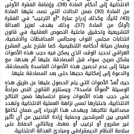
الانتخابية إلى أحكام المادة (38)، وإضافة الفقرة الأولى
من المادة (30) ضمن الحالات التي نصت عليها المادة
(43/ ثانياً)، وكذلك إدراج عبارة “أو الترغيب” في الفقرة
(أولاً) من المادة (37)، وذلك بهدف تعزيز العدالة
التشريعية وتحقيق فاعلية النصوص العقابية في قانون
انتخابات مجلس النواب ومجالس المحافظات والاقضية،
وضمان صيانة أحكامه التنظيمية. كما نقترح على المشرع
العراقي تحديد الوقت الذي يمكن فيه حجب هذه الأصوات
بشكل صريح، سواء قبل المصادقة عليها أم بعدها، مع
ميلنا إلى عدم تحصين هذه الأصوات الفاسدة بالمصادقة،
والدعوة إلى إمكانية حجبها حتى بعد المصادقة عليها.
حيث تُعدّ الأصوات التي يتم الحصول عليها عن طريق هذه
الوسيلة “أصواتًا فاسدة”، ويستلزم القانون النص صراحةً
على حجب هذه الأصوات ومنع احتسابها ضمن النتائج
الانتخابية، باعتبارها تمس نزاهة العملية الانتخابية وتهدد
مصداقية نتائجها. ويهدف هذا الإجراء إلى ضمان تكافؤ
الفرص بين المرشحين وحماية إرادة الناخبين من أي تأثير
غير مشروع أو ترغيب أو ضغط، وبالتالي الحفاظ على
سلامة النظام الديمقراطي ومبادئ العدالة الانتخابية.