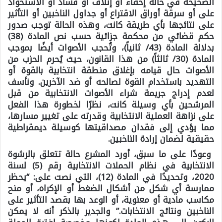
الصحيحة في حالة إخفاء أو إتلاف أو فساد أو الاستحواذ
على أو سرقة أوراق الاقتراع أو جداول الناخبين أو التأثير
على نتائجها بأي طريقة كانت، وهذه الحالة توجب صدور
حكم قضائي من محكمة جزائية حسب نص المادة (38)
بدلالة المادة (43/ ثانياً)، وتُحجب الأصوات أيضًا بموجب
المادة (30/ ثالثاً) من هذا القانون، حيث يُحرم الحزب من
الأصوات حال قيامه بإغلاق منطقة انتخابية بالقوة أو
التهديد باستخدام القوة لصالحه أو ضد الآخرين. ونأسف
لعدم إدراج جريمة شراء الأصوات الانتخابية من قبل
المرشحين بأي وسيلة كانت، نظرًا لخطورة هذا الفعل
على نزاهة العملية الانتخابية وقدرته على تغيير مسارها،
مما يؤدي إلى فقدان مصداقيتها كوسيلة ديمقراطية
حقيقية لضمان إرادة الناخبين.
وعودًا على ما سبق، أورد المشرع حالة تتعلق بالرشوة
الانتخابية في نظام الحملات الانتخابية رقم (5) لسنة
2020، وتحديدًا في المادة (12)، التي نصت على: “يحظر
ممارسة أي شكل من أشكال الضغط أو الإكراه، أو منح
مكاسب مادية أو معنوية، أو الوعد بها بقصد التأثير على
الناخبين ونتائج الانتخابات.” والجدير بالذكر أنه لا يمكن