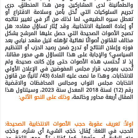
والطمأنينة لدى المشاركين. ومن هذا المنطلق، جرى
تجريم السلوكيات التي تُخل بأمن وسلامة الاقتراع أو
تعطل سيره الطبيعي، لما لذلك من أثر في تغيير نتائجه
أو إعادة العملية الانتخابية. وقد يُثار تساؤل مفاده: هل
تصبح الأصوات الصحيحة التي حصل عليها المرشح بشكل
مخالف للقانون أصواتًا نهائية تؤهله لنيل مقعد نيابي بعد
فوزه وإعلان النتائج أو تدرج ضمن رصيد الحزب أو التنظيم
السياسي؟ والإجابة على هذا التساؤل هي محور مقالنا،
إذ لا تُحتسب هذه الأصوات حتى وإن كانت صحيحة ولم
تُحجب بموجب قرار مجلس المفوضين في الإعلان الأولي
للانتخابات. وهذا ما نصت عليه المادة (43/ ثانياً) من قانون
انتخابات مجلس النواب ومجالس المحافظات والاقضية
رقم (12) لسنة 2018 المعدل سنة 2023، وسيتناول هذا
المقال أربعة محاور وخاتمة،
وذلك على النحو الآتي:
اولاً: تعريف عقوبة حجب الأصوات الانتخابية الصحيحة:
الحجب في اللغة: يُقال: حَجَبَ الشيءَ أي سَتَره، وحَجَبَ
عنه الرؤية أي منَعها. كما يُقال: تمَّ حجبُ الثقة عن