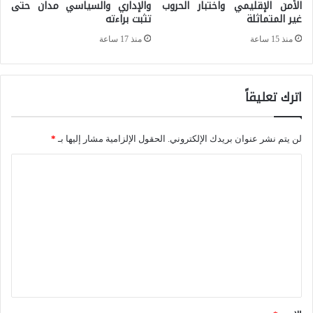
الأمن الإقليمي واختبار الحروب
والإداري والسياسي مدان حتى
م
و
غير المتماثلة
تثبت براءته
دّ
ا
منذ 15 ساعة
منذ 17 ساعة
د
س
ا
ت
ل
اترك تعليقاً
ر
ب
ا
ح
لن يتم نشر عنوان بريدك الإلكتروني.
الحقول الإلزامية مشار إليها بـ
*
ت
ر
ي
ا
ي
ج
ل
ا
ي
ت
ل
ا
ع
ص
ت
ل
ي
ف
ي
ن
ي
ق
ي
م
*