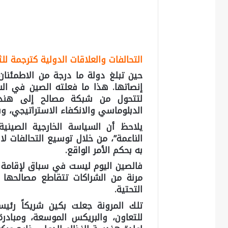
التحالفات والعلاقات الدولية كترجمة لل
حين تبلغ دولة ما درجة من الاطمئنان
إنصاتها. هذا ما فعلته الصين في الس
لتتحول من شبكة مصالح إلى هندسة
الدبلوماسي والانكفاء الاستراتيجي، وب
يلاحظ أن السياسة الخارجية الصيني
الناعمة”، من خلال توسيع التحالفات ل
به بحكم الأمر الواقع.
فالصين اليوم ليست في سباق لإقامة ت
مرنة من الشراكات تتقاطع مصالحها في
التحتية.
تلك المرونة جعلت بكين شريكاً رئ
للتعاون، والبريكس الموسعة، ومباد