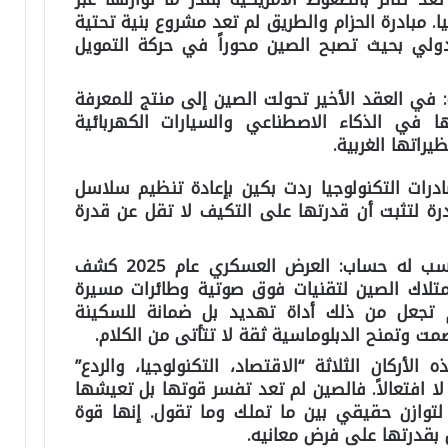
 مبادرة الحزام والطريق لم تعد مشروع بنية تحتية
الدولي بحيث تصبح الصين محوراً في حركة التمويل
:
في العقد الأخير تحولت الصين إلى منتج للمعرفة
ا في الذكاء الاصطناعي والسيارات الكهربائية
راتها الغربية.
رات التكنولوجيا ردت بكين بإعادة تنظيم سلاسل
درة لتثبت أن قدرتها على التكيف لا تقل عن قدرة
حسب له حساب:
العرض العسكري عام 2025 كشف
امتلاك الصين لتقنيات فوق صوتية وطائرات مسيرة
م تجعل من ذلك أداة تهديد بل ضمانة للسكينة
مت وتمنح الدبلوماسية ثقة لا تتأتى من الكلام.
الأركان الثلاثة “الاقتصاد، التكنولوجيا، والردع”
 لا افتعالاً. فالصين لم تعد تفسر قوتها بل تعيشها
 لتوازن حقيقي بين ما تملك وما تقول. إنها قوة
 بقدرتها على فرض معانيه.