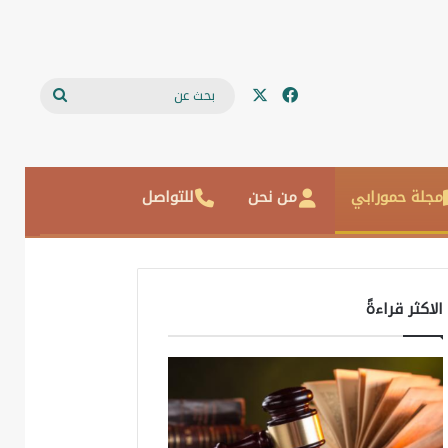
‫X
فيسبوك
بحث
عن
مجلة حمورابي
من نحن
للتواصل
الاكثر قراءةً