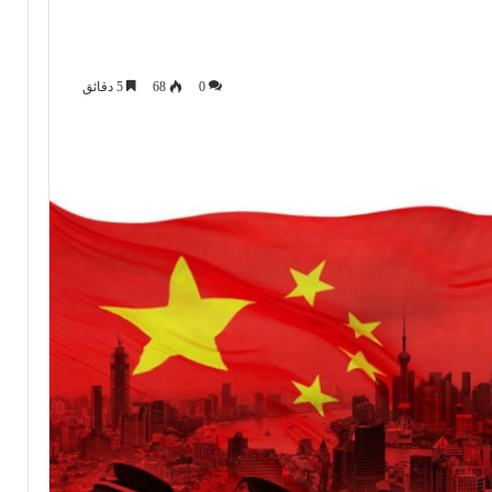
0
68
5 دقائق