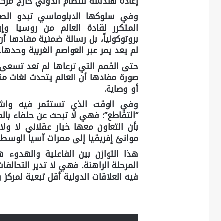
إعادة هندسة للنظام الدولي خارج مركز 
وفي سلوكها الدبلوماسي تبدو الصين 
المتكرر لقادة العالم من روسيا وإير
بروتوكولياً، بل رسالة ضمنية مفادها أ
لم يعد يمر عبر العواصم الغربية وحدها.
حتى القمم التي ترعاها لم تعد تسعى إ
صورة مفادها أن العالم يتحدث لغات م
أو وصاية.
وفي الوقت الذي تستثمر فيه وا
“التقاطع”: فهي لا تبحث عن حلفاء با
بأن التعاون معها خيار عقلاني لا و
موانئ إفريقيا إلى ممرات آسيا الوسط
هذا التوازن بين الفاعلية والهدوء 
المرحلة الراهنة. فهي لا تدير التحال
فيه العلاقات الدولية أقل تبعية لمركز و