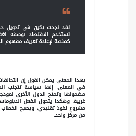
لقد نجحت بكين في تحويل حض
تستخدم الاقتصاد بوصفه لغة،
كمنصة لإعادة تعريف مفهوم الش
بهذا المعنى يمكن القول إن التحالفات
في المعنى. إنها سياسة تتجنب الص
مضمونها وتمنح الدول الأخرى نموذجاً
غربية. وهكذا يتحول الفعل الدبلوماس
مشروع نفوذ تقليدي، ويصبح الخطاب الج
من مركز واحد.