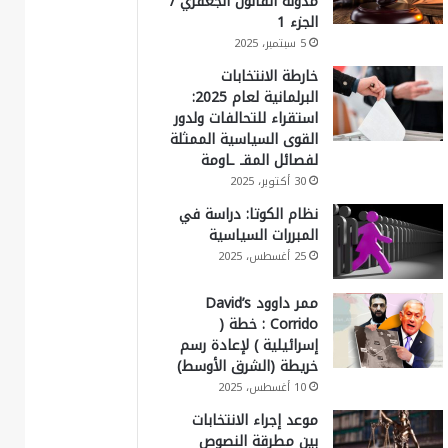
مدونة القانون الجعفري /
الجزء 1
5 سبتمبر، 2025
خارطة الانتخابات
البرلمانية لعام 2025:
استقراء للتحالفات ولدور
القوى السياسية الممثلة
لفصائل المقـ ـاومة
30 أكتوبر، 2025
نظام الكوتا: دراسة في
المبررات السياسية
25 أغسطس، 2025
ممر داوود David’s
Corrido : خطة (
إسرائيلية ) لإعادة رسم
خريطة (الشرق الأوسط)
10 أغسطس، 2025
موعد إجراء الانتخابات
بين مطرقة النصوص