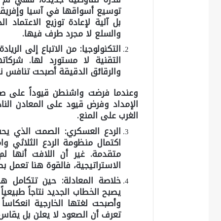
توسيع أسواقها في آسيا وإفريقيا.
بل آلية لإعادة توزيع الاعتماد 
والسلع لا مجرد طرف فيها.
التكنولوجيا: من الاتباع إلى الريادة
التقنية لا مستورد لها. شركاته
والرقائق الدقيقة أصبحت تنافس نظي
وعندما فرضت واشنطن قيوداً على صاد
الإمداد وفرض قيود على المعادن النا
الغرب على المنع.
الردع العسكري: الصمت الذي ي
اكتمال منظومة الردع الثلاثي و
متقدمة. غير أن اللافت أنها ل
الاستراتيجية، فالقوة هنا تعمل بص
خلاصة المعادلة:
حين تتكامل هذه 
يصبح الخطاب الجديد نتاجاً طبيعياً
وأصبحت لغتها الخارجية انعكاساً
تعرف أن الصعود لا يعلن بل يقاس