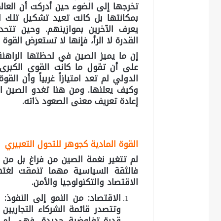
تخرجها إلى الضوء حين أدركت أن العالم 
بمكانتها بل كانت تعيد تشكيل تلك
يعرف الآخرين بموازينهم. وحين تت
القدرة لا الرأ، فإنها لا تستعرض القوة 
إن ما يميز الصين في لحظتها الراهنة
على أن تقول ما كانت القوى الكبرى
الدولي لم تعد امتيازاً غربياً وأن ال
وكيف يعلنها. ومن هنا تغدو الصين ال
إعادة تعريف معنى الصعود ذاته.
القوة المادية كجوهر للتحول التعبيري
لم تتغير نغمة الصين من فراغ بل من
فالثقة السياسية مهما تنمقت لغت
الاقتصاد والتكنولوجيا والأمن.
الاقتصاد: من النمو إلى النفوذ:
وتتصدر قائمة الشركاء التجاريين
قدرة تفاوضية جديدة، فهي لم تعد