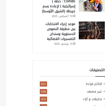
Corrido : خطة (
إسرائيلية ) لإعادة رسم
خريطة (الشرق الأوسط)
10 أغسطس، 2025
موعد إجراء الانتخابات
بين مطرقة النصوص
الدستورية وسندان
التفسيرات القضائية
10 نوفمبر، 2025
التصنيفات
الاكثر قراءة
607
غير مصنف
598
تحليلات و آراء
416