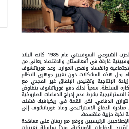
عندما انتُخب غورباتشوف أميناً عاماً للحزب الشيوعي السوفييتي عام 1985 كانت البلاد
وفييتية غارقة في أفغانستان والاقتصاد يعاني من
اجتماعية والفساد ونقص الموارد. وعد غورباتشوف
ء بحل هذه المشكلات دون تغيير جوهري للنظام
ادة الإنتاجية وتقليص الإنفاق غير المجدي مع
اره للسلطة، سعياً لذلك دفع غورباتشوف بتفاوض
الاستراتيجية بشرط عدم إدراج الدفاعات الصاروخية
التوازن الدفاعي. لكن القمة في ريكيافيك فشلت
 مبادرة الدفاع الاستراتيجي وعاد غورباتشوف إلى
 نخبة حزبية منقسمة،
إصلاحيين الرئيسيين ووقع مع ريغان على معاهدة
ييد الدفاعات الأمريكية، وبدأ سلسلة تغييرات