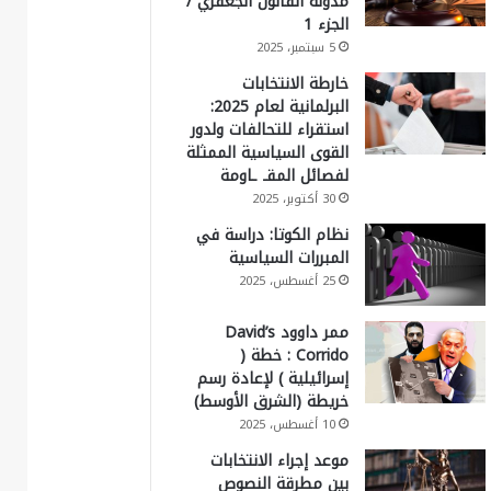
مدونة القانون الجعفري /
الجزء 1
5 سبتمبر، 2025
خارطة الانتخابات
البرلمانية لعام 2025:
استقراء للتحالفات ولدور
القوى السياسية الممثلة
لفصائل المقـ ـاومة
30 أكتوبر، 2025
نظام الكوتا: دراسة في
المبررات السياسية
25 أغسطس، 2025
ممر داوود David’s
Corrido : خطة (
إسرائيلية ) لإعادة رسم
خريطة (الشرق الأوسط)
10 أغسطس، 2025
موعد إجراء الانتخابات
بين مطرقة النصوص