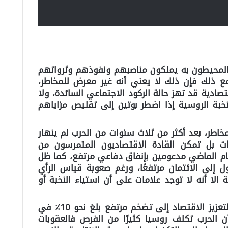
المحيطون به يملكون مناصبهم ونفوذهم وثرواتهم
ذلك فإن ذلك لا يعني أنه غير معرض للمخاطر،
تصادية قد تهز حالة الركود الاجتماعي السائدة، ولا
بة الروسية إذا اضطر بوتين إلى تقليص مزاياهم
خاطر، بعد أكثر من ثلاث سنوات من الحرب لم ينهار
ت بل تمكن القادة الاقتصاديون المتمرسون من
على معدل نمو يزيد عن 4٪ العام الماضي مدعومين بإنفاق دفاعي مرتفع، كما ظل
إلى الائتمان مرتفعًا، ورغم صعوبة قياس الرأي
لا أنه لا توجد علامات على أن استياء النخبة أو
مع ذلك أدى الإنفاق الحكومي الكبير لتعزيز الاقتصاد إلى تضخم مرتفع بلغ نحو 10٪ في
لعام، كما أن الحرب تكلف روسيا كثيرًا من الفرص فالعقوبات