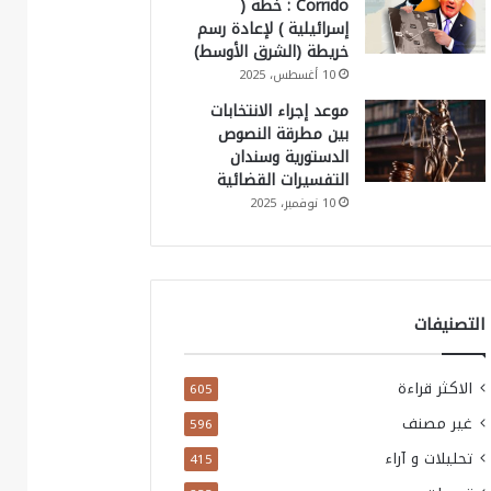
Corrido : خطة (
إسرائيلية ) لإعادة رسم
خريطة (الشرق الأوسط)
10 أغسطس، 2025
موعد إجراء الانتخابات
بين مطرقة النصوص
الدستورية وسندان
التفسيرات القضائية
10 نوفمبر، 2025
التصنيفات
الاكثر قراءة
605
غير مصنف
596
تحليلات و آراء
415