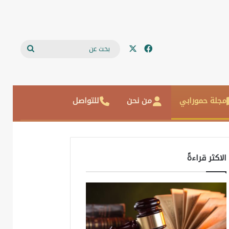
‫X
فيسبوك
بحث
عن
مجلة حمورابي
من نحن
للتواصل
الاكثر قراءةً