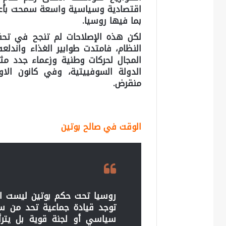
اقتصادية وسياسية واسعة سمحت بأعما
بما فيها روسيا.
لكن هذه الإصلاحات لم تنجح في تحق
النظام، فامتدت طوابير الغذاء واندلع
المجال لحركات وطنية وزعماء جدد مثل
منقرض.
الوقت في صالح بوتين
روسيا تحت حكم بوتين ليست ال
توجد قيادة جماعية تحد من س
سياسي أو لجنة قوية بل يترأ