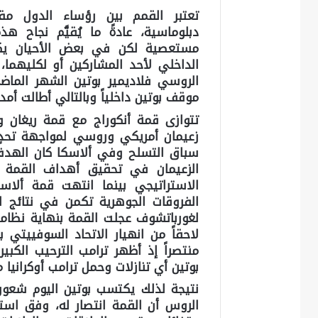
تعتبر القمم بين رؤساء الدول مقا
دبلوماسية، عادةً ما يُقيَّم نجاح 
مستعصية لكن في بعض الأحيان يكون
الداخلي لأحد المشاركين أو لكليهما،
الروسي فلاديمير بوتين الشهر الما
موقف بوتين داخلياً وبالتالي أطالت أم
سباق التسلح وفي ألاسكا كان الهدف إ
الزعيمان في تحقيق أهداف القمة ف
الاستراتيجي بينما انتهت قمة ألاسك
الفروقات الجوهرية تكمن في نتائج ا
لغورباتشوف عجلت القمة بنهاية نظامه 
لاحقاً من انهيار الاتحاد السوفييتي
منتصراً إذ أظهر ترامب الترحيب الكبي
بوتين أي تنازلات وحمل ترامب أوكرانيا 