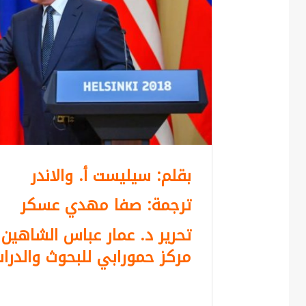
بقلم: سيليست أ. والاندر
ترجمة: صفا مهدي عسكر
تحرير د. عمار عباس الشاهين
مركز حمورابي للبحوث والدراس