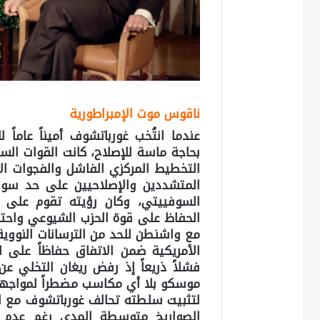
ناقوس موت الإمبراطورية
بحاجة ماسة للإصلاح، كانت القوات الس
التخطيط المركزي الفاشل والفجوات ال
المتشددين والإصلاحيين على حد سوا
السوفييتي، وكان رؤيته تقوم على زي
الحفاظ على قوة الحزب الشيوعي واحتك
مع واشنطن للحد من الترسانات النووية 
الأمريكية ضمن الاتفاق حفاظاً على 
فشلاً ذريعاً إذ رفض ريغان التخلي عن
موسكو بلا أي مكاسب مضطراً لمواجهة
لتثبيت سلطته تحالف غورباتشوف مع ال
الصواريخ متوسطة المدى رغم عدم تق