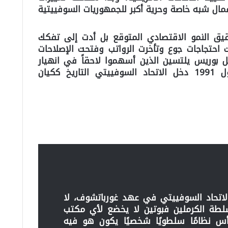
ل شبه خاصة وحرية أكبر للجمهوريات السوفييتية
يق النمو الاقتصادي المتوقع بل أدت إلى تفكك
ت احتجاجات جوع وتأخرت الرواتب وفتحت الإصلاحات
 بوريس يلتسين الذين أسهموا لاحقاً في انهيار
الدولة السوفييتية، وفي كانون الاول 1991 دخل الاتحاد السوفييتي التاريخ ككيان
اتحاد السوفييتي في عهد غورباتشوف، لا
لطة الكرملين فبوتين لا يخضع لأي مكتب
س نظامًا سلطويًا شخصيًا يكون هو فيه