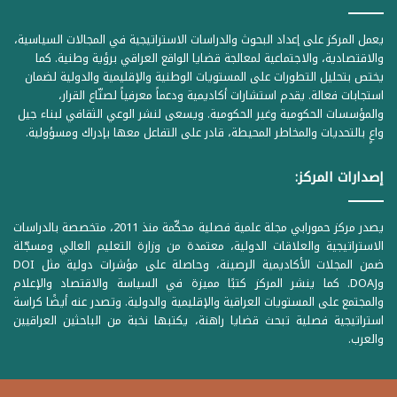
يعمل المركز على إعداد البحوث والدراسات الاستراتيجية في المجالات السياسية،
والاقتصادية، والاجتماعية لمعالجة قضايا الواقع العراقي برؤية وطنية. كما
يختص بتحليل التطورات على المستويات الوطنية والإقليمية والدولية لضمان
استجابات فعالة. يقدم استشارات أكاديمية ودعماً معرفياً لصنّاع القرار،
والمؤسسات الحكومية وغير الحكومية. ويسعى لنشر الوعي الثقافي لبناء جيل
واعٍ بالتحديات والمخاطر المحيطة، قادر على التفاعل معها بإدراك ومسؤولية.
إصدارات المركز:
يصدر مركز حمورابي مجلة علمية فصلية محكّمة منذ 2011، متخصصة بالدراسات
الاستراتيجية والعلاقات الدولية، معتمدة من وزارة التعليم العالي ومسجّلة
ضمن المجلات الأكاديمية الرصينة، وحاصلة على مؤشرات دولية مثل DOI
وDOAJ. كما ينشر المركز كتبًا مميزة في السياسة والاقتصاد والإعلام
والمجتمع على المستويات العراقية والإقليمية والدولية. وتصدر عنه أيضًا كراسة
استراتيجية فصلية تبحث قضايا راهنة، يكتبها نخبة من الباحثين العراقيين
والعرب.