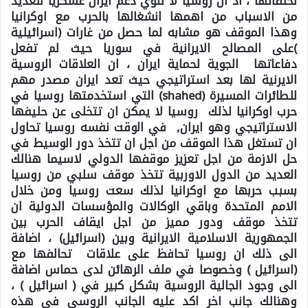
لحلفائها ، اذ ان روسيا لا تنوي دعم ايران عسكريا للعديد
من الاسباب من اهمها انشغالها بالحرب مع اوكرانيا
وهذا الموقف هو مشابه لما حصل من غارات (اسرائيلية
)على المصالح الايرانية في سوريا حيث لم تفعل
دفاعاتها الجوية لحماية ايران ، ان العلاقات الروسية
الايرنية لها بعد استراتيجي حيث تعد ايران مصدر مهم
للطائرات المسيرة (shahed) التي استخدمتها روسيا في
حرب اوكرانيا لذلك روسيا لا يمكن ان تتخلى عن حليفها
الاستراتيجي وهو ايران, في الوقت نفسه روسيا تحاول
ان تستغل هذا الموقف من اجل ان تتخذ دور الوسيط في
حل الازمة من اجل تعزيز موقفها الدولي لاسيما هنالك
العديد من الدول الاوربية تتخذ موقف سلبي من روسيا
بسبب حربها مع اوكرانيا لذلك سعت روسيا ومن خلال
الامم المتحدة وباقي الوكالات والمؤسسات الدولية ان
تتخذ موقف ودور مميز من اجل ايقاف الحرب بين
الجمهورية الاسلامية الايرانية وبين (اسرائيل) ، اضافة
الى ذلك ان روسيا تحافظ على علاقات تحالفها مع
(اسرائيل ) وخصوصا في ملف الرهائن لدى حماس اضافة
الى وجود الجالية الروسية بشكل كبير في ( اسرائيل ) ،
وهنالك جانب اخر اكد عليه الجانب الروسي في هذه