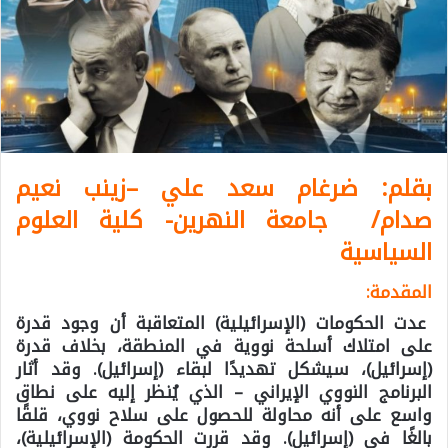
بقلم: ضرغام سعد علي –
زينب نعيم
صدام
/ جامعة النهرين- كلية العلوم
السياسية
المقدمة:
عدت الحكومات (الإسرائيلية) المتعاقبة أن وجود قدرة
على امتلاك أسلحة نووية في المنطقة، بخلاف قدرة
(إسرائيل)، سيشكل تهديدًا لبقاء (إسرائيل). وقد أثار
البرنامج النووي الإيراني – الذي يُنظر إليه على نطاق
واسع على أنه محاولة للحصول على سلاح نووي، قلقًا
بالغًا في (إسرائيل). وقد قررت الحكومة (الإسرائيلية)،