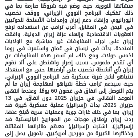
منشآتها النووية. حيث وضع فيه شروطًا صارمة بما في
ذلك تفكيك البرنامج النووي الإيراني، ووقف تخصيب
اليورانيوم، وإنهاء دعم إيران وإمدادات الأسلحة للحوثيين
في اليمن. في المقابل، أعرب ترامب عن استعداده لرفع
العقوبات الاقتصادية وإنهاء عزلة إيران الدولية، وافقت
إيران على اجراء المفاوضات غير مباشرة مع الولايات
المتحدة، بدأت في نيسان في عُمان واستمرت في روما
لخمس جولات. ومع ذلك، لم تسفر هذه المفاوضات عن
أي تقدم ملموس، بسبب إصرار واشنطن على ألا تقوم
إيران بأي أنشطة تخصيب على أراضيها. حتى مع استعداد
نتنياهو لشن ضربة عسكرية ضد البرنامج النووي الإيراني،
حيث سيدعم ترامب خطة نتنياهو لمهاجمة إيران ما لم
يتم التوصل إلى اتفاق في غضون 60 يومًا. وعندما انتهى
الموعد النهائي في حزيران 2025 دون اتفاق، في 13
حزيران 2025، بدأت (إسرائيل) عملية عسكرية كبيرة ضد
إيران، بما في ذلك غارات جوية وعمليات سرية مُبلغ عنها.
ردت إيران بإطلاق موجات من الصواريخ الباليستية ضد
(إسرائيل). اشترت (إسرائيل) معظم طائراتها المقاتلة
وذخائرها الكبيرة من موردين أمريكيين، بتمويل يصل إلى