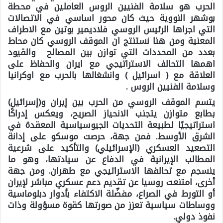
الحرب هو سلامة الفنيين الروس العاملين في محطة
بوشهر النووية حيث كان محور اساسي في الاتصالات
التي اجراها الرئيس الروسي فلاديمير بوتين مع الاطراف
المعنية ومن هنا نستنتج ان الموقف الروسي كان محاط
بعدد من المحددات التي توازن بين المصالح والقيود
اهمها التحالف الاستراتيجي مع ايران والحفاظ على
العلاقة مع ( اسرائيل ) وانشغالها بالحرب مع اوكرانيا
وسلامة الفنيين الروس .
يتسم الموقف الروسي من الحرب بين إيران و(إسرائيل)
بطابع متوازن يتجنب الانحياز الصريح، ويعكس إدراكًا
استراتيجيًا لطبيعة التحديات الجيوسياسية المعقدة في
الشرق الأوسط. فمن جهة، حرصت موسكو على إدانة
التصعيد العسكري (الإسرائيلي) والتأكيد على شرعية
المطالب الإيرانية في الدفاع عن سيادتها، وهو ما
ينسجم مع تحالفها الاستراتيجي مع طهران. ومن جهة
أخرى، امتنعت روسيا عن تقديم دعم عسكري مباشر لإيران
أو التورط في الصراع، مفضّلة الاكتفاء بأدوار دبلوماسية
ووساطات سياسية تعزز من صورتها كقوة مسؤولة وذات
نفوذ دولي.