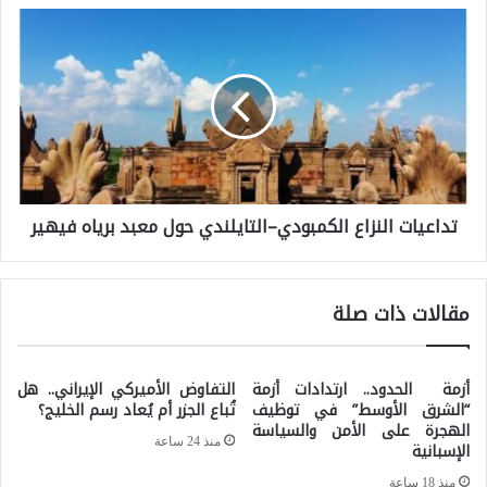
و
ت
د
د
ا
ا
ل
ع
ب
ي
ح
ا
ر
تداعيات النزاع الكمبودي–التايلندي حول معبد برياه فيهير
ت
ي
ا
ة
ل
:
مقالات ذات صلة
ن
ا
ز
ل
ا
أزمة الحدود.. ارتدادات أزمة
التفاوض الأميركي الإيراني.. هل
ع
“الشرق الأوسط” في توظيف
تُباع الجزر أم يُعاد رسم الخليج؟
ع
الهجرة على الأمن والسياسة
ر
منذ 24 ساعة
الإسبانية
ا
ا
ل
منذ 18 ساعة