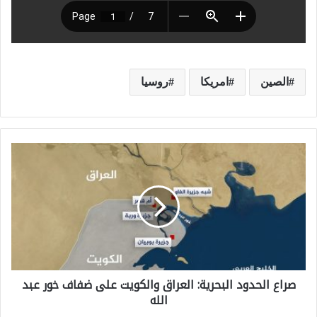
الصين
امريكا
روسيا
ص
ر
ا
ع
ا
ل
صراع الحدود البحرية: العراق والكويت على ضفاف خور عبد
ح
الله
د