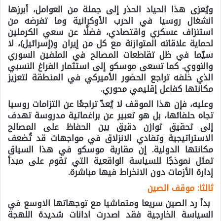
ويُعزى هذا الحياد الحذر إلى جملة من العوامل، أبرزها
انشغال روسيا في الحرب الأوكرانية وما تفرضه من
استنزاف عسكري واقتصادي، فضلًا عن سعي الكرملين
لحماية علاقاته المتوازنة مع كل من إيران و(إسرائيل)، لا
سيّما في ظل تقاطعات المصالح في الملفين السوري
والنووي. كما تسعى موسكو إلى استثمار الفراغ النسبي
الذي خلفه تراجع الحضور الأميركي في المنطقة لتعزيز
مكانتها كفاعل إقليمي محوري.
وعليه، فإن هذا الموقف لا يُعدّ تراجعًا عن التزامات روسيا
تجاه حلفائها، بل هو تعبير عن براغماتية مدروسة تهدف
إلى تحقيق توازن دقيق بين الحفاظ على المصالح
الاستراتيجية وتفادي الانزلاق في مواجهات قد تُضعف
مكانتها الدولية. إن مقاربة موسكو في هذا السياق
تمثل نموذجًا للسياسة الواقعية التي تقوم على مبدأ
إدارة الأزمات دون الانخراط فيها مباشرة.
ثالثا: موقف الصين
بدأ رد الصين سريعا ومتماشيا مع توجهاتها الاوسع في
السياسة الخارجية فقد اصدرت ادانات شديدة اللهجة