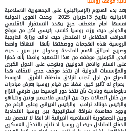
ثانيا: موقف روسيا
بعد بدء الهجوم (الإسرائيلي) على الجمهورية الاسلامية
الايرانية بتاريخ 13حزيران 2025 وجدت القوى الدولية
نفسها امام منعطف حرج يهدد الاستقرار الاقليمي
والدولي حيث برزت روسيا كلاعب رئيسي لكن من موقع
المراقب المتفاعل لا المتدخل حيث ادانت وزارة الخارجية
الروسية هذه الهجمات ووصفتها بأنها انتهاكا واضحا
وصريح لميثاق الامم المتحدة وعدوان غير مبرر ، حيث
ابدى الكرملين موقفه من هذا التصعيد واصفا بأنه خطرا
على السلم والامن الدوليين ويتوجب على الدول الكبرى
والمؤسسات الدولية ان تتخذ موقف جدي لايقاف هذا
الصراع من اجل تجنب انزلاق منطقة الشرق الاوسط
بصراع له تأثير كبير، فضلا عن قيام روسيا بعرض مبادرات
دبلوماسية وبادرت بأن تتخذ دور الوسيط بين طرفي النزاع
من خلال اتصالات جرت بين الرئيس فلاديمير بوتين ونتياهو
والرئيس دونالد ترامب والرئيس الايراني وعلى الرغم من
وجود معاهدة شراكة استراتيجية بين روسيا الاتحادية
وبين الجمهورية الاسلامية الايرانية الا انها لا تتضمن بند
للدفاع المتبادل حيث ان روسيا لا تلتزم بالتدخل العسكري