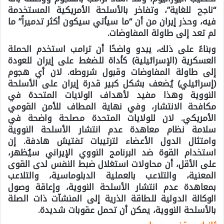
“ناجح للغاية”، وتفاخر بالأسلحة الأمريكية المستخدمة
فيه، وحذر إيران من أن “ما سيأتي سيكون أكثر تدميراً” ما
لم تعد إلى طاولة المفاوضات.
وبناءً على ذلك، يبدو واضحًا أن ترامب استخدم الحملة
العسكرية (الإسرائيلية) كأداة للضغط على إيران للعودة
إلى طاولة المفاوضات وقبول شروطه. لان أي هجوم
(إسرائيلي) يُضعف بشكل كبير قدرة إيران على الأسلحة
النووية وهذا مفيد لأهداف الولايات المتحدة في
مكافحة الانتشار، وفي نهاية المطاف للأمن القومي
الأمريكي. لان للولايات المتحدة مصلحة واضحة في
سلامة نظام معاهدة عدم انتشار الأسلحة النووية
وامتثال الدول الأعضاء لترتيبات تفتيش هادفة. إن
استخدام القوة ضد البرنامج النووي الإيراني سيُظهر،
على الأقل، أن محاولات استغلال ضبط النفس لدى القوى
المعنية، والتلاعب بالعملية الدبلوماسية، والتلاعب
بمعاهدة عدم انتشار الأسلحة النووية، وإعاقة وصول
الوكالة الدولية للطاقة الذرية إلى المنشآت ذات الصلة
بالأسلحة النووية، يمكن أن تحمل عقوبات شديدة.