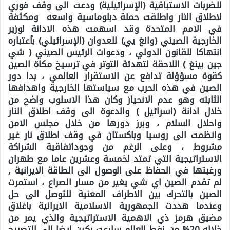
للضربات الاستباقية (الإسرائيلية) ودعت الى وقف فوري
لاطلاق النار واطلقت حملة دبلوماسية واسعه ومكثفة
في الامم المتحدة وقد اسهمت هذه الادانة لوزير
الخارجية الصيني (وانغ يي) للعدوان (الإسرائيلي) بأعتباره
انتهاكا للقانون الدولي ، ودعوات الرئيس الصيني ( شي
جين بينغ ) اللاحقة لتهدئة التوتر في ترسيخ مكاة الصين
كقوة مسؤؤلة تدافع عن الاستقرار العالمي ، بدا دور
الصين في هذه الحرب مع سياستها الخارجية واهدافها
الثابته وهو عدم الانحياز وكان هذا الاسلوب واضح من
خلال ادانة (اسرائيل ) والدعوة الى وقف اطلاق النار
واحلال السلام ، وبرز دورها من خلال مجلس الامن
وانظمت الى روسيا وباكستان في وقف اطلاق نار غير
مشروط ، وعلى الرغم من وجوداتفاقية الشراكة
الاستراتيجية التي تمتد لخمسة وعشرين عاما مع طهران
ورغبتها في الحفاظ على الوصول الى الطاقة الايرانية ,
لم تقدم الصين اي شي يغير من مسار الصراع ، استمرت
الصين بالتحرك بين الاطراف المعنية للتوصل الى حل
وعندما هددت الجمهورية الاسلامية الايرانية باغلاق
مضيق هرمز ذي الاهمية الاستراتيجية والذي يمر من
خلاله 20% من نفط العالم سارعت بكين ايضا الى التصريح