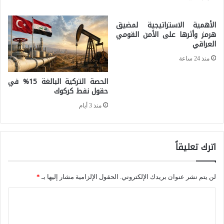
ق
ك
و
الأهمية الاستراتيجية لمضيق
م
هرمز وأثرها على الأمن القومي
ا
العراقي
ب
ل
و
منذ 24 ساعة
ك
د
الحصة التركية البالغة 15% في
و
ي
حقول نفط كركوك
ي
–
منذ 3 أيام
ت
ا
ع
ل
ل
اترك تعليقاً
ت
ى
ا
ض
لن يتم نشر عنوان بريدك الإلكتروني.
الحقول الإلزامية مشار إليها بـ
*
ي
ف
ل
ا
ا
ن
ل
ف
د