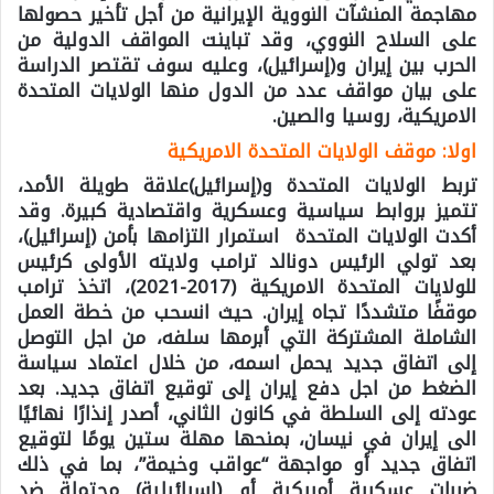
مهاجمة المنشآت النووية الإيرانية من أجل تأخير حصولها
على السلاح النووي، وقد تباينت المواقف الدولية من
الحرب بين إيران و(إسرائيل)، وعليه سوف تقتصر الدراسة
على بيان مواقف عدد من الدول منها الولايات المتحدة
الامريكية، روسيا والصين.
اولا: موقف الولايات المتحدة الامريكية
تربط الولايات المتحدة و(إسرائيل)علاقة طويلة الأمد،
تتميز بروابط سياسية وعسكرية واقتصادية كبيرة. وقد
أكدت الولايات المتحدة استمرار التزامها بأمن (إسرائيل)،
بعد تولي الرئيس دونالد ترامب ولايته الأولى كرئيس
للولايات المتحدة الامريكية (2017-2021)، اتخذ ترامب
موقفًا متشددًا تجاه إيران. حيث انسحب من خطة العمل
الشاملة المشتركة التي أبرمها سلفه، من اجل التوصل
إلى اتفاق جديد يحمل اسمه، من خلال اعتماد سياسة
الضغط من اجل دفع إيران إلى توقيع اتفاق جديد. بعد
عودته إلى السلطة في كانون الثاني، أصدر إنذارًا نهائيًا
الى إيران في نيسان، بمنحها مهلة ستين يومًا لتوقيع
اتفاق جديد أو مواجهة “عواقب وخيمة”، بما في ذلك
ضربات عسكرية أمريكية أو (إسرائيلية) محتملة ضد