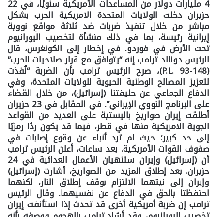
4 مليارات دولار من المساعدات الأمريكية سنويًا، في 22
حزيران دخلت الولايات المتحدة الامريكية الحرب بشكل
مباشر من خلال تنفيذ ضربات ضد ثلاثة مواقع نووية
إيرانية رئيسة، بما في ذلك منشأة لتخصيب اليورانيوم
تحت الأرض في فوردو. في إخطار إلى الكونغرس، قال
الرئيس دونالد ترامب إنه “يتوافق مع قرار صلاحيات الحرب”
(P.L. 93-148)، صرح الرئيس ترامب بأن الضربة “نُفذت
لتعزيز المصالح الوطنية الحيوية للولايات المتحدة، وفي
الدفاع الجماعي عن حليفتنا (إسرائيل)، من خلال القضاء
على البرنامج النووي الإيراني”. في المقابل في 23 حزيران
أطلقت إيران صواريخ باليستية على العديد من القواعد
الجوية الامريكية منها في قطر، فيما قد يكون ردًا رمزيًا
إلى حد كبير؛ حيث لم ترد أنباء عن وقوع إصابات في
صفوف القوات الأمريكية. بعد ساعات، أعلن الرئيس ترامب
أن (إسرائيل) وإيران ستنهيان الأعمال العدائية في 24
حزيران. بعد إطلاق المزيد من الصواريخ، أشارت (إسرائيل)
وإيران إلى نيتهما الالتزام بوقف إطلاق النار، لكنهما
احتفظتا بالحق في الدفاع عن نفسيهما. وقال الرئيس
ترامب إن ضربة أمريكية أخرى قد تحدث إذا استأنفت إيران
تخصيب اليورانيوم، وقد أشاد ترامب بالهجوم ووصفه بأنه