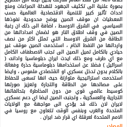
بصورة علنية الى تكثيف الجهود لتهدئة الصراعات ومنع
احداث تأثير كبير للتنمية الاقتصادية العالمية حسب
المعطيات ان موقف الصين يوضح محدودية نفوذها
السياسي في الشرق الاوسط ، اضافة الى ذلك ان رغبة
الصين في وقف اطلاق النار هو لضمان امداداتها من
الطاقة من الشرق الاوسط التي تمثل اكثر من نصف
وارداتها من النفط الخام ، استخدمت الصين موقف غير
حيادي بالكامل تميل الصين الى تجنب الاصطفاف الكامل
مع اي طرف ومع ذلك ايدت ايران دبلوماسيا وادانت (
اسرائيل ) فضلا عن استخدامها دبلوماسية حذرة وفعالة
بالكلام بدون تدخل عسكري او اتقتصادي ملموس ، وايضا
استخدمت استراتيجية متوازنة حيث انها تسعى للحفاظ
على مصالحها من الطاقة والتجارة وتعزيز صورتها
كوسيط عالمي قوي من دون المخاطرة بتحالفاتها
التجارية والعسكرية ، وتجنبت الصين ايضا اي دعم عسكري
لايران لان ذلك قد يؤدي الى مواجهة مع الولايات
المتحدة والغرب وبنفس الوقت تتعاون مع روسيا في
الامم المتحدة لعرقلة اي قرار ضد ايران .
المصادر