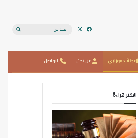
‫X
فيسبوك
بحث
عن
مجلة حمورابي
من نحن
للتواصل
الاكثر قراءةً