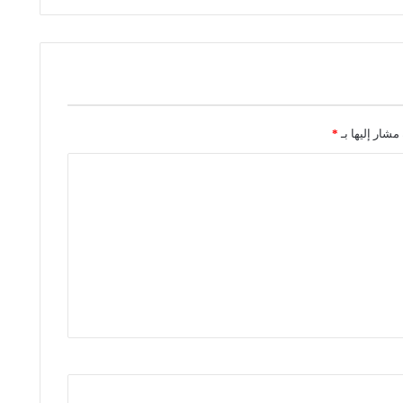
ا
ل
د
ت
ر
مشار إليها بـ
*
ا
م
ب
و
ت
د
ا
ع
ي
ا