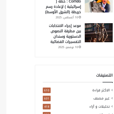
Corrido : خطة (
إسرائيلية ) لإعادة رسم
خريطة (الشرق الأوسط)
10 أغسطس، 2025
موعد إجراء الانتخابات
بين مطرقة النصوص
الدستورية وسندان
التفسيرات القضائية
10 نوفمبر، 2025
التصنيفات
الاكثر قراءة
610
غير مصنف
601
تحليلات و آراء
418