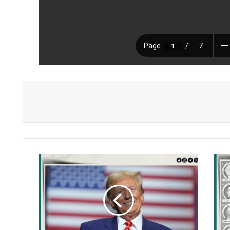
ف
و
ز
ا
ل