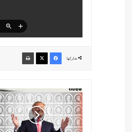
فيسبوك
‫X
طباعة
شاركها
ر
ؤ
س
ا
ء