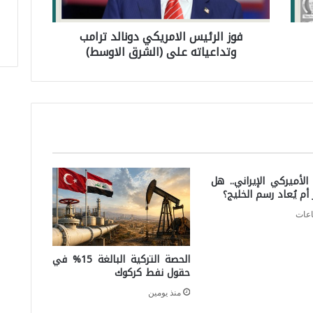
ر
فوز الرئيس الامريكي دونالد ترامب
ئ
وتداعياته على (الشرق الاوسط)
ي
س
ا
ل
ا
م
الأميركي الإيراني.. هل
ر
ر أم يُعاد رسم الخليج؟
ي
ك
ي
الحصة التركية البالغة 15% في
د
حقول نفط كركوك
و
منذ يومين
ن