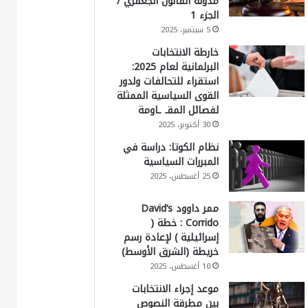
مدونة القانون الجعفري /
الجزء 1
5 سبتمبر، 2025
خارطة الانتخابات
البرلمانية لعام 2025:
استقراء للتحالفات ولدور
القوى السياسية الممثلة
لفصائل المقـ ـاومة
30 أكتوبر، 2025
نظام الكوتا: دراسة في
المبررات السياسية
25 أغسطس، 2025
ممر داوود David’s
Corrido : خطة (
إسرائيلية ) لإعادة رسم
خريطة (الشرق الأوسط)
10 أغسطس، 2025
موعد إجراء الانتخابات
بين مطرقة النصوص