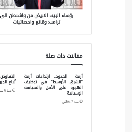
ا
رؤساء البيت الابيض من واشنطن الى
ل
ترامب: وقائع واحصائيات
ب
ي
ت
ا
مقالات ذات صلة
ل
ا
أزمة الحدود.. ارتدادات أزمة
التفاوض 
ب
“الشرق الأوسط” في توظيف
تُباع الجز
ي
الهجرة على الأمن والسياسة
منذ 6 ساعات
الإسبانية
ض
منذ 7 دقائق
م
ن
و
ا