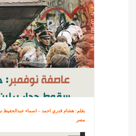
بقلم: هشام قدري احمد – اسماء عبدالحفيظ نو
مصر