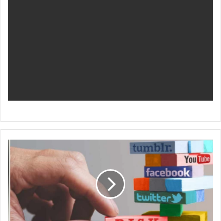
م
خ
ا
ط
ر
و