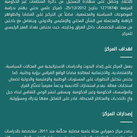
(الحلة)، وحصل على شهادة التسجيل من دائرة المنظمات غير الحكومية
المرقمة ((1Z71874 بتاريخ 25/12/2012، كمركز علمي بحثي يهتم بدراسة
الموضوعات السياسية والمجتمعية، فضلاً عن التركيز على القضايا والظواهر
الراهنة والمحتملة في الشأن المحلي والإقليمي والدولي، ويتعامل مع باحثين
من مختلف التخصصات داخل العراق وخارجه، حيث تحتضن بغداد المقر الرئيسي
للمركز.
اهداف المركز:
يعمل المركز على إعداد البحوث والدراسات الاستراتيجية في المجالات السياسية،
والاقتصادية، والاجتماعية لمعالجة قضايا الواقع العراقي برؤية وطنية. كما
يختص بتحليل التطورات على المستويات الوطنية والإقليمية والدولية لضمان
استجابات فعالة. يقدم استشارات أكاديمية ودعماً معرفياً لصنّاع القرار،
والمؤسسات الحكومية وغير الحكومية. ويسعى لنشر الوعي الثقافي لبناء جيل
واعٍ بالتحديات والمخاطر المحيطة، قادر على التفاعل معها بإدراك ومسؤولية.
إصدارات المركز:
يصدر مركز حمورابي مجلة علمية فصلية محكّمة منذ 2011، متخصصة بالدراسات