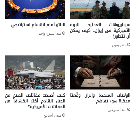
ج
ي
ت
ا
م
سيناريوهات العملية البرية
الناتو أمام انقسام استراتيجي
ل
ا
الأميركية في إيران.. كيف يمكن
منذ أسبوع واحد
ي
أن تتطور؟
ع
ا
منذ يومين
ي
ب
ا
ن
ي
ف
الولايات المتحدة وإيران وقّعتا
كيف أصبحت مقاتلات الصين من
ي
مذكرة سوء تفاهم
الجيل القادم أكثر انكشافاً من
المقاتلات الأميركية؟
ع
منذ أسبوعين
منذ 3 أسابيع
ا
م
2