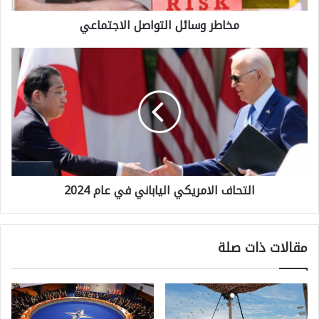
مخاطر وسائل التواصل الاجتماعي
س
ا
ا
ئ
ل
ل
ت
ا
ح
ل
ا
ت
ف
و
التحاف الامريكي الياباني في عام 2024
ا
ا
ل
ص
ا
ل
مقالات ذات صلة
م
ا
ر
ل
ي
ا
ك