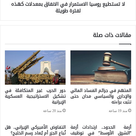
لا تستطيع روسيا الاستمرار في الانفاق بمعدلات كهذه
ي
ل
لفترة طويلة
ع
ج
ر
ي
و
مقالات ذات صلة
و
س
ب
ي
و
ا
ل
ا
ت
ل
ي
ا
المتهم في جرائم الفساد المالي
دور الحرب غير المتكافئة في
ك
س
والإداري والسياسي مدان حتى
تشكيل الاستراتيجية العسكرية
و
تثبت براءته
الإيرانية
ت
إ
منذ 19 ساعة
منذ 20 ساعة
م
س
ر
أزمة الحدود.. ارتدادات أزمة
التفاوض الأميركي الإيراني.. هل
ت
ا
“الشرق الأوسط” في توظيف
تُباع الجزر أم يُعاد رسم الخليج؟
ر