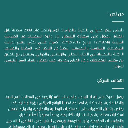
من نحن :
تأسس مركز حمورابي للبحوث والدراسات الإستراتيجية عام 2008 بمدينة بابل
(الحلة)، وحصل على شهادة التسجيل من دائرة المنظمات غير الحكومية
المرقمة ((1Z71874 بتاريخ 25/12/2012، كمركز علمي بحثي يهتم بدراسة
الموضوعات السياسية والمجتمعية، فضلاً عن التركيز على القضايا والظواهر
الراهنة والمحتملة في الشأن المحلي والإقليمي والدولي، ويتعامل مع باحثين
من مختلف التخصصات داخل العراق وخارجه، حيث تحتضن بغداد المقر الرئيسي
للمركز.
اهداف المركز:
يعمل المركز على إعداد البحوث والدراسات الاستراتيجية في المجالات السياسية،
والاقتصادية، والاجتماعية لمعالجة قضايا الواقع العراقي برؤية وطنية. كما
يختص بتحليل التطورات على المستويات الوطنية والإقليمية والدولية لضمان
استجابات فعالة. يقدم استشارات أكاديمية ودعماً معرفياً لصنّاع القرار،
والمؤسسات الحكومية وغير الحكومية. ويسعى لنشر الوعي الثقافي لبناء جيل
واعٍ بالتحديات والمخاطر المحيطة، قادر على التفاعل معها بإدراك ومسؤولية.