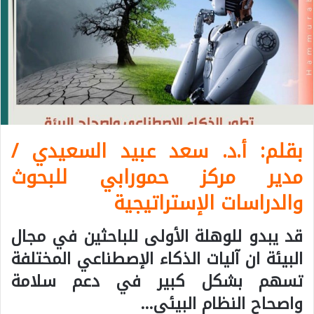
بقلم: أ.د. سعد عبيد السعيدي /
مدير مركز حمورابي للبحوث
والدراسات الإستراتيجية
قد يبدو للوهلة الأولى للباحثين في مجال
البيئة ان آليات الذكاء الإصطناعي المختلفة
تسهم بشكل كبير في دعم سلامة
واصحاح النظام البيئي…