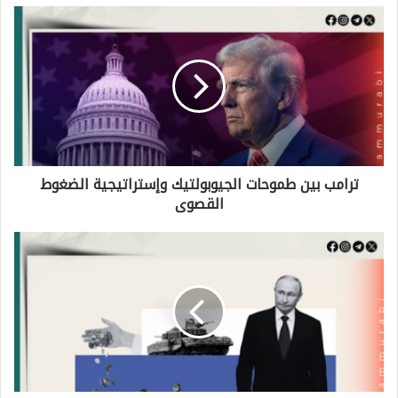
ت
ر
ا
م
ب
ب
ترامب بين طموحات الجيوبولتيك وإستراتيجية الضغوط
ي
القصوى
ن
ط
ل
م
ا
و
ت
ح
س
ا
ت
ت
ط
ا