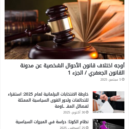
ل
ا
ى
ق
ق
و
ا
ع
د
أوجه اختلاف قانون الأحوال الشخصية عن مدونة
ا
القانون الجعفري / الجزء 1
ل
5 سبتمبر، 2025
ا
ش
خارطة الانتخابات البرلمانية لعام 2025: استقراء
للتحالفات ولدور القوى السياسية الممثلة
ت
لفصائل المقـ ـاومة
ب
30 أكتوبر، 2025
ا
نظام الكوتا: دراسة في المبررات السياسية
ك
25 أغسطس، 2025