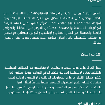
تأسس مركز حمورابي للبحوث والدراسات الإستراتيجية عام 2008 بمدينة بابل
(الحلة)، وحصل على شهادة التسجيل من دائرة المنظمات غير الحكومية
المرقمة ((1Z71874 بتاريخ 25/12/2012، كمركز علمي بحثي يهتم بدراسة
الموضوعات السياسية والمجتمعية، فضلاً عن التركيز على القضايا والظواهر
الراهنة والمحتملة في الشأن المحلي والإقليمي والدولي، ويتعامل مع باحثين
من مختلف التخصصات داخل العراق وخارجه، حيث تحتضن بغداد المقر الرئيسي
للمركز.
اهداف المركز:
يعمل المركز على إعداد البحوث والدراسات الاستراتيجية في المجالات السياسية،
والاقتصادية، والاجتماعية لمعالجة قضايا الواقع العراقي برؤية وطنية. كما
يختص بتحليل التطورات على المستويات الوطنية والإقليمية والدولية لضمان
استجابات فعالة. يقدم استشارات أكاديمية ودعماً معرفياً لصنّاع القرار،
والمؤسسات الحكومية وغير الحكومية. ويسعى لنشر الوعي الثقافي لبناء جيل
واعٍ بالتحديات والمخاطر المحيطة، قادر على التفاعل معها بإدراك ومسؤولية.
إصدارات المركز: