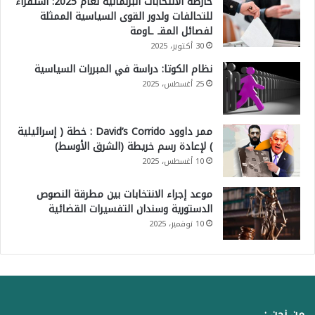
خارطة الانتخابات البرلمانية لعام 2025: استقراء
للتحالفات ولدور القوى السياسية الممثلة
لفصائل المقـ ـاومة
30 أكتوبر، 2025
نظام الكوتا: دراسة في المبررات السياسية
25 أغسطس، 2025
ممر داوود David’s Corrido : خطة ( إسرائيلية
) لإعادة رسم خريطة (الشرق الأوسط)
10 أغسطس، 2025
موعد إجراء الانتخابات بين مطرقة النصوص
الدستورية وسندان التفسيرات القضائية
10 نوفمبر، 2025
من نحن :