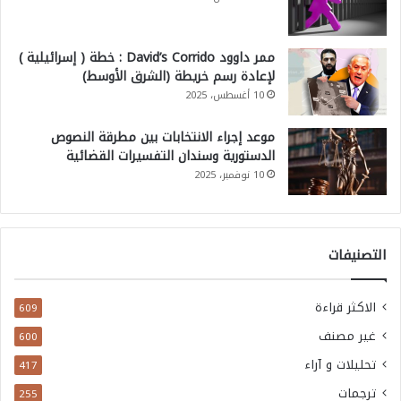
ف
ي
ممر داوود David’s Corrido : خطة ( إسرائيلية )
ا
لإعادة رسم خريطة (الشرق الأوسط)
10 أغسطس، 2025
ل
م
موعد إجراء الانتخابات بين مطرقة النصوص
ن
الدستورية وسندان التفسيرات القضائية
10 نوفمبر، 2025
ط
ق
ة
التصنيفات
الاكثر قراءة
609
غير مصنف
600
تحليلات و آراء
417
ترجمات
255