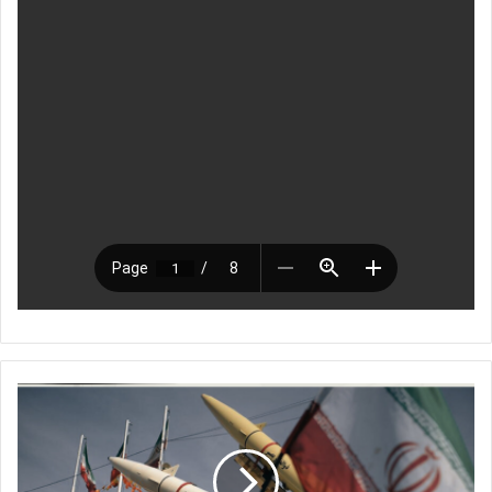
ا
ل
ر