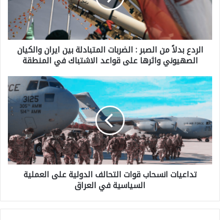
د
ع
ب
الردع بدلاً من الصبر : الضربات المتبادلة بين ايران والكيان
د
الصهيوني واثرها على قواعد الاشتباك في المنطقة
ل
اً
ت
م
د
ن
ا
ا
ع
ل
ي
ص
ا
ب
تداعيات انسحاب قوات التحالف الدولية على العملية
ت
ر
السياسية في العراق
ا
:
ن
ا
س