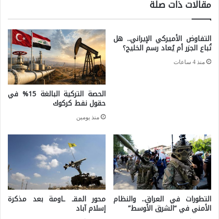
مقالات ذات صلة
ل
ح
ض
ا
ر
التفاوض الأميركي الإيراني.. هل
ب
تُباع الجزر أم يُعاد رسم الخليج؟
ب
ق
ا
منذ 4 ساعات
و
ت
ا
الحصة التركية البالغة 15% في
ا
ت
حقول نفط كركوك
ل
ا
منذ يومين
م
ل
ت
ت
ب
ح
ا
ا
د
ل
ل
التطورات في العراق.. والنظام
محور المقـ ـاومة بعد مذكرة
ف
الأمني في “الشرق الأوسط”
إسلام آباد
ة
ا