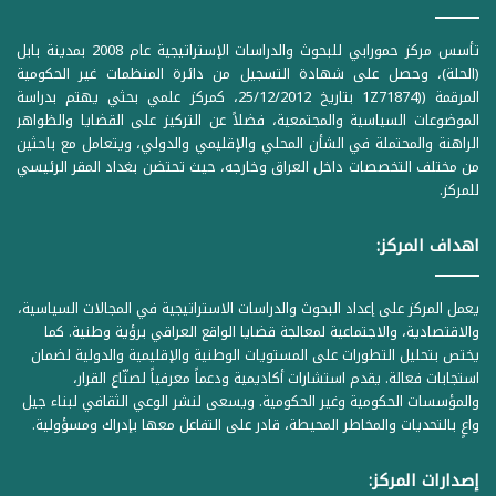
تأسس مركز حمورابي للبحوث والدراسات الإستراتيجية عام 2008 بمدينة بابل
(الحلة)، وحصل على شهادة التسجيل من دائرة المنظمات غير الحكومية
المرقمة ((1Z71874 بتاريخ 25/12/2012، كمركز علمي بحثي يهتم بدراسة
الموضوعات السياسية والمجتمعية، فضلاً عن التركيز على القضايا والظواهر
الراهنة والمحتملة في الشأن المحلي والإقليمي والدولي، ويتعامل مع باحثين
من مختلف التخصصات داخل العراق وخارجه، حيث تحتضن بغداد المقر الرئيسي
للمركز.
اهداف المركز:
يعمل المركز على إعداد البحوث والدراسات الاستراتيجية في المجالات السياسية،
والاقتصادية، والاجتماعية لمعالجة قضايا الواقع العراقي برؤية وطنية. كما
يختص بتحليل التطورات على المستويات الوطنية والإقليمية والدولية لضمان
استجابات فعالة. يقدم استشارات أكاديمية ودعماً معرفياً لصنّاع القرار،
والمؤسسات الحكومية وغير الحكومية. ويسعى لنشر الوعي الثقافي لبناء جيل
واعٍ بالتحديات والمخاطر المحيطة، قادر على التفاعل معها بإدراك ومسؤولية.
إصدارات المركز: