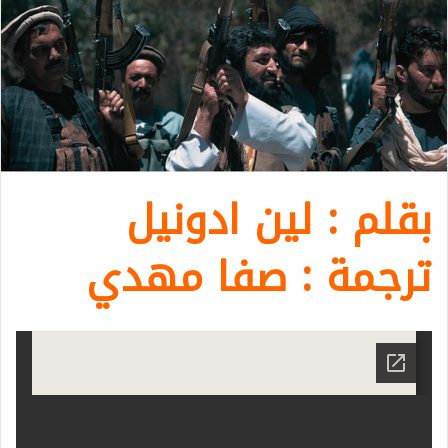
بقلم : لين ادونيل
ترجمة : صفا مهدي