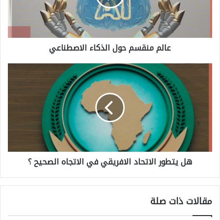
م
م
ن
عالم منقسم حول الذكاء الاصطناعي
ق
س
ه
م
ل
ح
ي
و
ت
ل
ط
ا
و
ل
هل يتطور الاتحاد الافريقي في الاتجاه الصحيح ؟
ر
ذ
ا
ك
ل
ا
مقالات ذات صلة
ا
ء
ت