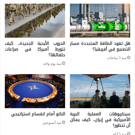
ا
ح
ل
ا
ا
د
ص
ا
ط
هل تقود الطاقة المتجددة مسار
الحروب الأبدية الجديدة.. كيف
ل
ن
التصنيع في أفريقيا؟
تتورط أميركا في صراعات
ا
حلفائها؟
ا
منذ 5 ساعات
ف
منذ يوم واحد
ع
ر
ي
ي
ق
ي
ف
سيناريوهات العملية البرية
الناتو أمام انقسام استراتيجي
ي
الأميركية في إيران.. كيف يمكن
منذ أسبوعين
أن تتطور؟
ا
منذ 5 أيام
ل