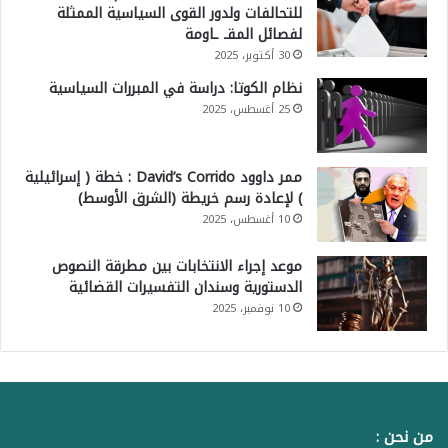
للتحالفات ولدور القوى السياسية الممثلة
لفصائل المقـ ـاومة
30 أكتوبر، 2025
نظام الكوتا: دراسة في المبررات السياسية
25 أغسطس، 2025
ممر داوود David’s Corrido : خطة ( إسرائيلية
) لإعادة رسم خريطة (الشرق الأوسط)
10 أغسطس، 2025
موعد إجراء الانتخابات بين مطرقة النصوص
الدستورية وسندان التفسيرات القضائية
10 نوفمبر، 2025
من نحن :