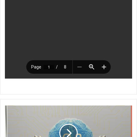
ع
ا
ل