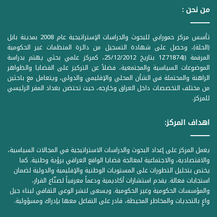
من نحن :
تأسس مركز حمورابي للبحوث والدراسات الإستراتيجية عام 2008 بمدينة بابل
(الحلة)، وحصل على شهادة التسجيل من دائرة المنظمات غير الحكومية
المرقمة ((1Z71874 بتاريخ 25/12/2012، كمركز علمي بحثي يهتم بدراسة
الموضوعات السياسية والمجتمعية، فضلاً عن التركيز على القضايا والظواهر
الراهنة والمحتملة في الشأن المحلي والإقليمي والدولي، ويتعامل مع باحثين
من مختلف التخصصات داخل العراق وخارجه، حيث تحتضن بغداد المقر الرئيسي
للمركز.
اهداف المركز:
يعمل المركز على إعداد البحوث والدراسات الاستراتيجية في المجالات السياسية،
والاقتصادية، والاجتماعية لمعالجة قضايا الواقع العراقي برؤية وطنية. كما
يختص بتحليل التطورات على المستويات الوطنية والإقليمية والدولية لضمان
استجابات فعالة. يقدم استشارات أكاديمية ودعماً معرفياً لصنّاع القرار،
والمؤسسات الحكومية وغير الحكومية. ويسعى لنشر الوعي الثقافي لبناء جيل
واعٍ بالتحديات والمخاطر المحيطة، قادر على التفاعل معها بإدراك ومسؤولية.