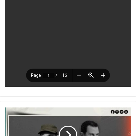
إ
س
ق