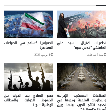
ل
ا
ا
ل
ل
س
ص
و
ر
ر
ا
ي
تداعيات اغتيال السيد علي
الجغرافيا كسلاح في الصراعات
ع
الخامنئي “قدس سره”
المعاصرة
(
ب
ن
منذ 5 ساعات
4 يوليو، 2026
ي
ظ
ن
ا
ا
م
ل
ب
ش
ش
الصناعات العسكرية الإيرانية
حصر السلاح بيد الدولة بين
ع
ا
والتطورات العلمية ودورها في
الضغوط الدولية والمطالب
تحديد نتائج الحرب بينها وبين
الوطنية – ج 1
ب
ر
أميركا و”إسرائيل”