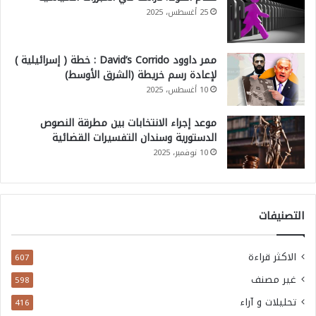
25 أغسطس، 2025
ممر داوود David’s Corrido : خطة ( إسرائيلية )
لإعادة رسم خريطة (الشرق الأوسط)
10 أغسطس، 2025
موعد إجراء الانتخابات بين مطرقة النصوص
الدستورية وسندان التفسيرات القضائية
10 نوفمبر، 2025
التصنيفات
الاكثر قراءة
607
غير مصنف
598
تحليلات و آراء
416