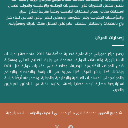
يختص بتحليل التطورات على المستويات الوطنية والإقليمية والدولية لضمان
استجابات فعالة. يقدم استشارات أكاديمية ودعماً معرفياً لصنّاع القرار،
والمؤسسات الحكومية وغير الحكومية. ويسعى لنشر الوعي الثقافي لبناء جيل
واعٍ بالتحديات والمخاطر المحيطة، قادر على التفاعل معها بإدراك ومسؤولية.
إصدارات المركز:
يصدر مركز حمورابي مجلة علمية فصلية محكّمة منذ 2011، متخصصة بالدراسات
الاستراتيجية والعلاقات الدولية، معتمدة من وزارة التعليم العالي ومسجّلة
ضمن المجلات الأكاديمية الرصينة، وحاصلة على مؤشرات دولية مثل DOI
وDOAJ. كما ينشر المركز كتبًا مميزة في السياسة والاقتصاد والإعلام
والمجتمع على المستويات العراقية والإقليمية والدولية. وتصدر عنه أيضًا كراسة
استراتيجية فصلية تبحث قضايا راهنة، يكتبها نخبة من الباحثين العراقيين
والعرب.
© جميع الحقوق محفوظة لدى مركز حمورابي للبحوث والدراسات الاستراتيجية
‫X
فيسبوك