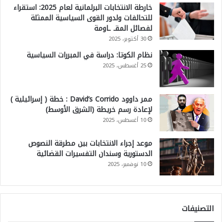
ط
خارطة الانتخابات البرلمانية لعام 2025: استقراء
للتحالفات ولدور القوى السياسية الممثلة
ر
لفصائل المقـ ـاومة
ق
30 أكتوبر، 2025
ب
نظام الكوتا: دراسة في المبررات السياسية
ي
25 أغسطس، 2025
ن
ا
ممر داوود David’s Corrido : خطة ( إسرائيلية )
ل
لإعادة رسم خريطة (الشرق الأوسط)
10 أغسطس، 2025
س
ا
موعد إجراء الانتخابات بين مطرقة النصوص
ح
الدستورية وسندان التفسيرات القضائية
10 نوفمبر، 2025
ة
ا
ل
التصنيفات
د