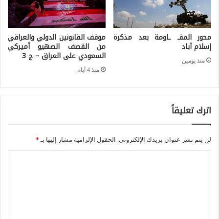
ق
ا
ة
ع
:
محور المقـ ـاومة بعد مذكرة
موقف القانونين الدولي والعراقي
ي
إسلام آباد
من القصف الصهيو أميركي
السعودي على العراق – ج 3
ل
منذ يومين
منذ 4 أيام
ه
ن
ي
اترك تعليقاً
ة
،
لن يتم نشر عنوان بريدك الإلكتروني.
الحقول الإلزامية مشار إليها بـ
*
ا
ا
ل
ل
ج
ت
م
ع
ه
ل