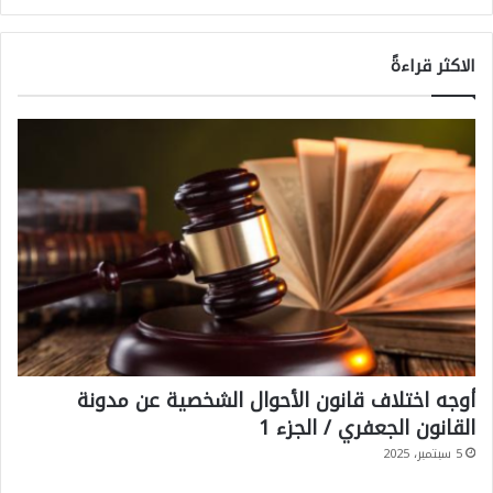
ا
ي
الاكثر قراءةً
ر
ا
ن
ي
ة
ع
ل
ى
م
ف
أوجه اختلاف قانون الأحوال الشخصية عن مدونة
ت
القانون الجعفري / الجزء 1
ر
5 سبتمبر، 2025
ق