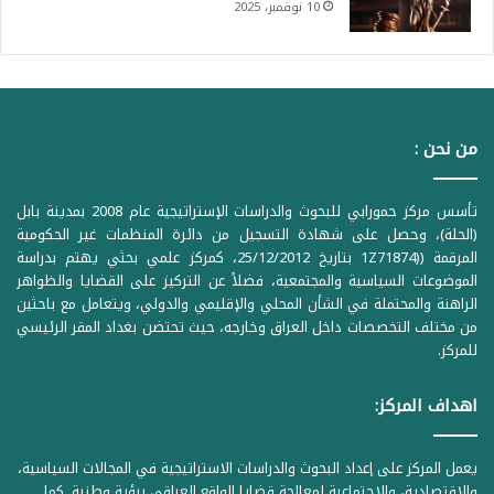
10 نوفمبر، 2025
من نحن :
تأسس مركز حمورابي للبحوث والدراسات الإستراتيجية عام 2008 بمدينة بابل
(الحلة)، وحصل على شهادة التسجيل من دائرة المنظمات غير الحكومية
المرقمة ((1Z71874 بتاريخ 25/12/2012، كمركز علمي بحثي يهتم بدراسة
الموضوعات السياسية والمجتمعية، فضلاً عن التركيز على القضايا والظواهر
الراهنة والمحتملة في الشأن المحلي والإقليمي والدولي، ويتعامل مع باحثين
من مختلف التخصصات داخل العراق وخارجه، حيث تحتضن بغداد المقر الرئيسي
للمركز.
اهداف المركز:
يعمل المركز على إعداد البحوث والدراسات الاستراتيجية في المجالات السياسية،
والاقتصادية، والاجتماعية لمعالجة قضايا الواقع العراقي برؤية وطنية. كما