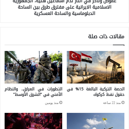
غموض وتأخر في الثأر لدم اسماعيل هنية، الجمهورية
ق
الاسلامية الايرانية على مفترق طرق بين الساحة
خ
ت
الدبلوماسية والساحة العسكرية
ر
ص
ف
ا
ي
مقالات ذات صلة
د
ا
و
ل
ت
ث
ن
أ
و
ر
ي
ل
الحصة التركية البالغة 15% في
التطورات في العراق.. والنظام
ع
حقول نفط كركوك
الأمني في “الشرق الأوسط”
د
ا
م
منذ 22 ساعة
منذ يومين
ل
ا
ط
س
ا
م