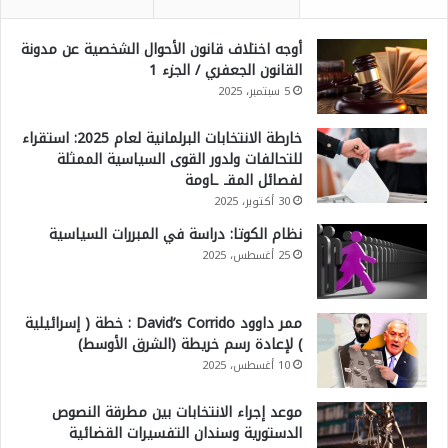
ا
ل
أوجه اختلاف قانون الأحوال الشخصية عن مدونة
القانون الجعفري / الجزء 1
ع
5 سبتمبر، 2025
س
ك
خارطة الانتخابات البرلمانية لعام 2025: استقراء
للتحالفات ولدور القوى السياسية الممثلة
ر
لفصائل المقـ ـاومة
ي
30 أكتوبر، 2025
ة
نظام الكوتا: دراسة في المبررات السياسية
25 أغسطس، 2025
ممر داوود David’s Corrido : خطة ( إسرائيلية
) لإعادة رسم خريطة (الشرق الأوسط)
10 أغسطس، 2025
موعد إجراء الانتخابات بين مطرقة النصوص
الدستورية وسندان التفسيرات القضائية