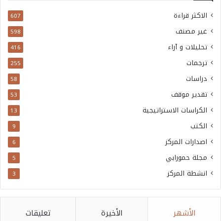
ب
الاكثر قراءة
607
ل
غير مصنف
598
و
تحليلات و آراء
416
م
ترجمات
255
ا
دراسات
س
58
ي
تقدير موقف
53
ة
الكراسات الاستراتيجية
13
و
الكتب
9
ا
اصدارات المركز
6
ل
مجلة حمورابي
5
س
انشطة المركز
3
ا
ح
الأشهر
الأخيرة
تعليقات
ة