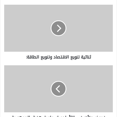
ث
ن
ا
ئ
ي
ة
ثنائية تنويع الاقتصاد وتنويع الطاقة:
ت
ن
غ
و
م
ي
و
ع
ض
ا
و
ل
ت
ا
أ