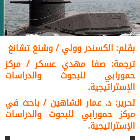
بقلم: الكسندر وولي / وشنغ تشانغ
ترجمة: صفا مهدي عسكر / مركز
حمورابي للبحوث والدراسات
الإستراتيجية.
تحرير: د. عمار الشاهين / باحث في
مركز حمورابي للبحوث والدراسات
الإستراتيجية.