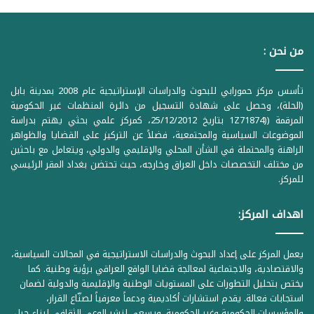
من نحن :
تأسس مركز حمورابي للبحوث والدراسات الإستراتيجية عام 2008 بمدينة بابل
(الحلة)، وحصل على شهادة التسجيل من دائرة المنظمات غير الحكومية
المرقمة ((1Z71874 بتاريخ 25/12/2012، كمركز علمي بحثي يهتم بدراسة
الموضوعات السياسية والمجتمعية، فضلاً عن التركيز على القضايا والظواهر
الراهنة والمحتملة في الشأن المحلي والإقليمي والدولي، ويتعامل مع باحثين
من مختلف التخصصات داخل العراق وخارجه، حيث تحتضن بغداد المقر الرئيسي
للمركز.
اهداف المركز:
يعمل المركز على إعداد البحوث والدراسات الاستراتيجية في المجالات السياسية،
والاقتصادية، والاجتماعية لمعالجة قضايا الواقع العراقي برؤية وطنية. كما
يختص بتحليل التطورات على المستويات الوطنية والإقليمية والدولية لضمان
استجابات فعالة. يقدم استشارات أكاديمية ودعماً معرفياً لصنّاع القرار،
والمؤسسات الحكومية وغير الحكومية. ويسعى لنشر الوعي الثقافي لبناء جيل