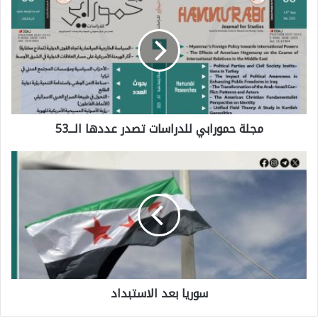
ج
ل
ة
ح
م
مجلة حمورابي للدراسات تصدر عددها الـــ53
و
ر
س
ا
و
ب
ر
ي
ي
ل
ا
ل
ب
د
سوريا بعد الاستبداد
ع
ر
د
ا