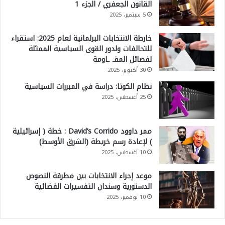
القانون الجعفري / الجزء 1
5 سبتمبر، 2025
خارطة الانتخابات البرلمانية لعام 2025: استقراء
للتحالفات ولدور القوى السياسية الممثلة
لفصائل المقـ ـاومة
30 أكتوبر، 2025
نظام الكوتا: دراسة في المبررات السياسية
25 أغسطس، 2025
ممر داوود David’s Corrido : خطة ( إسرائيلية
) لإعادة رسم خريطة (الشرق الأوسط)
10 أغسطس، 2025
موعد إجراء الانتخابات بين مطرقة النصوص
الدستورية وسندان التفسيرات القضائية
10 نوفمبر، 2025