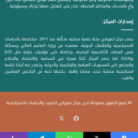
واعٍ بالتحديات والمخاطر المحيطة، قادر على التفاعل معها بإدراك ومسؤولية.
إصدارات المركز:
يصدر مركز حمورابي مجلة علمية فصلية محكّمة منذ 2011، متخصصة بالدراسات
الاستراتيجية والعلاقات الدولية، معتمدة من وزارة التعليم العالي ومسجّلة
ضمن المجلات الأكاديمية الرصينة، وحاصلة على مؤشرات دولية مثل DOI
وDOAJ. كما ينشر المركز كتبًا مميزة في السياسة والاقتصاد والإعلام
والمجتمع على المستويات العراقية والإقليمية والدولية. وتصدر عنه أيضًا كراسة
استراتيجية فصلية تبحث قضايا راهنة، يكتبها نخبة من الباحثين العراقيين
والعرب.
© جميع الحقوق محفوظة لدى مركز حمورابي للبحوث والدراسات الاستراتيجية
‫X
فيسبوك