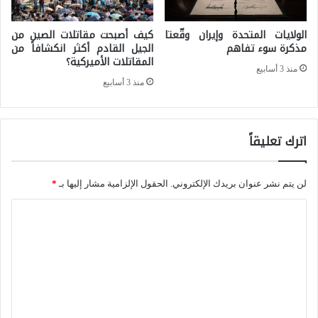
ا
ط
د
الولايات المتحدة وإيران وقّعتا
كيف أصبحت مقاتلات الصين من
و
مذكرة سوء تفاهم
الجيل القادم أكثر انكشافاً من
إ
المقاتلات الأميركية؟
ش
ن
منذ 3 أسابيع
منذ 3 أسابيع
م
ت
ا
ق
ل
ا
اترك تعليقاً
ا
ل
ف
س
لن يتم نشر عنوان بريدك الإلكتروني.
الحقول الإلزامية مشار إليها بـ
*
ر
و
ا
ي
ر
ل
ق
ي
ت
ي
ا
ع
ا
ل
ي