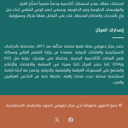
استجابات فعالة. يقدم استشارات أكاديمية ودعماً معرفياً لصنّاع القرار،
والمؤسسات الحكومية وغير الحكومية. ويسعى لنشر الوعي الثقافي لبناء جيل
واعٍ بالتحديات والمخاطر المحيطة، قادر على التفاعل معها بإدراك ومسؤولية.
إصدارات المركز:
يصدر مركز حمورابي مجلة علمية فصلية محكّمة منذ 2011، متخصصة بالدراسات
الاستراتيجية والعلاقات الدولية، معتمدة من وزارة التعليم العالي ومسجّلة
ضمن المجلات الأكاديمية الرصينة، وحاصلة على مؤشرات دولية مثل DOI
وDOAJ. كما ينشر المركز كتبًا مميزة في السياسة والاقتصاد والإعلام
والمجتمع على المستويات العراقية والإقليمية والدولية. وتصدر عنه أيضًا كراسة
استراتيجية فصلية تبحث قضايا راهنة، يكتبها نخبة من الباحثين العراقيين
والعرب.
© جميع الحقوق محفوظة لدى مركز حمورابي للبحوث والدراسات الاستراتيجية
‫X
فيسبوك