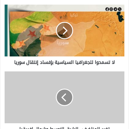
ل
ا
ت
س
م
ح
لا تسمحوا للجغرافيا السياسية بإفساد إنتقال سوريا
و
ا
ت
ل
غ
ل
ي
ج
ر
غ
ا
ر
ل
ا
م