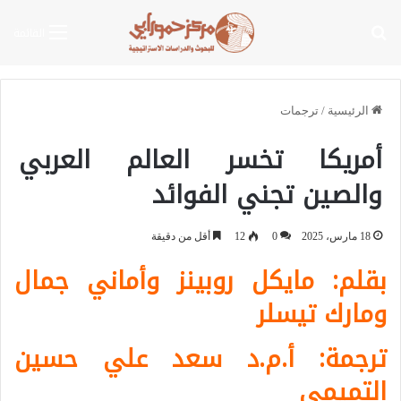
بحث عن
القائمة
الرئيسية
/
ترجمات
أمريكا تخسر العالم العربي
والصين تجني الفوائد
18 مارس، 2025
0
12
أقل من دقيقة
بقلم: مايكل روبينز وأماني جمال
ومارك تيسلر
ترجمة: أ.م.د سعد علي حسين
التميمي