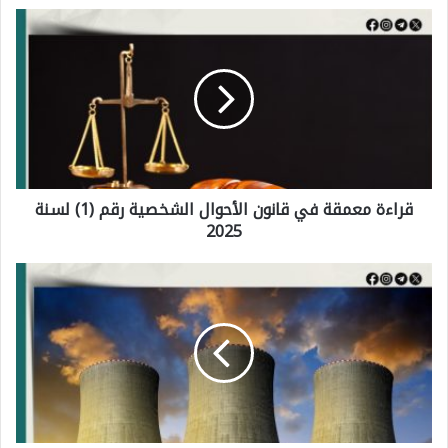
ق
ر
ا
ء
ة
م
قراءة معمقة في قانون الأحوال الشخصية رقم (1) لسنة
ع
2025
م
ق
ا
ة
ل
ف
م
ي
ف
ق
ا
ا
و
ن