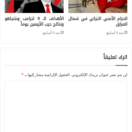
ق
ة
ب
ر
الحزام الأمني التركي في شمال
الأهداف الـ 9 لترامب ونتنياهو
ة
العراق
ونتائج حرب الأربعين يوماً
ق
ب
منذ 4 أسابيع
منذ 4 أسابيع
م
ي
(
ن
1
اترك تعليقاً
إ
)
ي
ل
ر
لن يتم نشر عنوان بريدك الإلكتروني.
الحقول الإلزامية مشار إليها بـ
*
س
ا
ا
ن
ن
ل
ة
و
ت
2
ا
ع
0
ل
ل
2
ق
ي
5