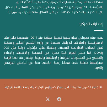
استجابات فعالة. يقدم استشارات أكاديمية ودعماً معرفياً لصنّاع القرار،
والمؤسسات الحكومية وغير الحكومية. ويسعى لنشر الوعي الثقافي لبناء جيل
واعٍ بالتحديات والمخاطر المحيطة، قادر على التفاعل معها بإدراك ومسؤولية.
إصدارات المركز:
يصدر مركز حمورابي مجلة علمية فصلية محكّمة منذ 2011، متخصصة بالدراسات
الاستراتيجية والعلاقات الدولية، معتمدة من وزارة التعليم العالي ومسجّلة
ضمن المجلات الأكاديمية الرصينة، وحاصلة على مؤشرات دولية مثل DOI
وDOAJ. كما ينشر المركز كتبًا مميزة في السياسة والاقتصاد والإعلام
والمجتمع على المستويات العراقية والإقليمية والدولية. وتصدر عنه أيضًا كراسة
استراتيجية فصلية تبحث قضايا راهنة، يكتبها نخبة من الباحثين العراقيين
والعرب.
© جميع الحقوق محفوظة لدى مركز حمورابي للبحوث والدراسات الاستراتيجية
‫X
فيسبوك