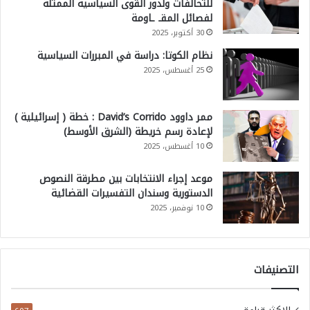
للتحالفات ولدور القوى السياسية الممثلة
لفصائل المقـ ـاومة
30 أكتوبر، 2025
نظام الكوتا: دراسة في المبررات السياسية
25 أغسطس، 2025
ممر داوود David’s Corrido : خطة ( إسرائيلية )
لإعادة رسم خريطة (الشرق الأوسط)
10 أغسطس، 2025
موعد إجراء الانتخابات بين مطرقة النصوص
الدستورية وسندان التفسيرات القضائية
10 نوفمبر، 2025
التصنيفات