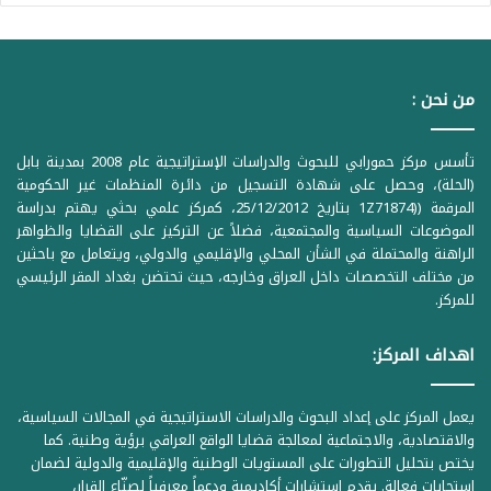
من نحن :
تأسس مركز حمورابي للبحوث والدراسات الإستراتيجية عام 2008 بمدينة بابل
(الحلة)، وحصل على شهادة التسجيل من دائرة المنظمات غير الحكومية
المرقمة ((1Z71874 بتاريخ 25/12/2012، كمركز علمي بحثي يهتم بدراسة
الموضوعات السياسية والمجتمعية، فضلاً عن التركيز على القضايا والظواهر
الراهنة والمحتملة في الشأن المحلي والإقليمي والدولي، ويتعامل مع باحثين
من مختلف التخصصات داخل العراق وخارجه، حيث تحتضن بغداد المقر الرئيسي
للمركز.
اهداف المركز:
يعمل المركز على إعداد البحوث والدراسات الاستراتيجية في المجالات السياسية،
والاقتصادية، والاجتماعية لمعالجة قضايا الواقع العراقي برؤية وطنية. كما
يختص بتحليل التطورات على المستويات الوطنية والإقليمية والدولية لضمان
استجابات فعالة. يقدم استشارات أكاديمية ودعماً معرفياً لصنّاع القرار،