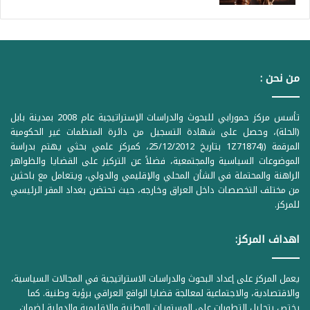
من نحن :
تأسس مركز حمورابي للبحوث والدراسات الإستراتيجية عام 2008 بمدينة بابل
(الحلة)، وحصل على شهادة التسجيل من دائرة المنظمات غير الحكومية
المرقمة ((1Z71874 بتاريخ 25/12/2012، كمركز علمي بحثي يهتم بدراسة
الموضوعات السياسية والمجتمعية، فضلاً عن التركيز على القضايا والظواهر
الراهنة والمحتملة في الشأن المحلي والإقليمي والدولي، ويتعامل مع باحثين
من مختلف التخصصات داخل العراق وخارجه، حيث تحتضن بغداد المقر الرئيسي
للمركز.
اهداف المركز:
يعمل المركز على إعداد البحوث والدراسات الاستراتيجية في المجالات السياسية،
والاقتصادية، والاجتماعية لمعالجة قضايا الواقع العراقي برؤية وطنية. كما
يختص بتحليل التطورات على المستويات الوطنية والإقليمية والدولية لضمان