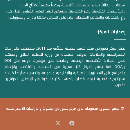
استجابات فعالة. يقدم استشارات أكاديمية ودعماً معرفياً لصنّاع القرار،
والمؤسسات الحكومية وغير الحكومية. ويسعى لنشر الوعي الثقافي لبناء جيل
واعٍ بالتحديات والمخاطر المحيطة، قادر على التفاعل معها بإدراك ومسؤولية.
إصدارات المركز:
يصدر مركز حمورابي مجلة علمية فصلية محكّمة منذ 2011، متخصصة بالدراسات
الاستراتيجية والعلاقات الدولية، معتمدة من وزارة التعليم العالي ومسجّلة
ضمن المجلات الأكاديمية الرصينة، وحاصلة على مؤشرات دولية مثل DOI
وDOAJ. كما ينشر المركز كتبًا مميزة في السياسة والاقتصاد والإعلام
والمجتمع على المستويات العراقية والإقليمية والدولية. وتصدر عنه أيضًا كراسة
استراتيجية فصلية تبحث قضايا راهنة، يكتبها نخبة من الباحثين العراقيين
والعرب.
© جميع الحقوق محفوظة لدى مركز حمورابي للبحوث والدراسات الاستراتيجية
‫X
فيسبوك