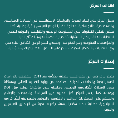
اهداف المركز:
يعمل المركز على إعداد البحوث والدراسات الاستراتيجية في المجالات السياسية،
والاقتصادية، والاجتماعية لمعالجة قضايا الواقع العراقي برؤية وطنية. كما
يختص بتحليل التطورات على المستويات الوطنية والإقليمية والدولية لضمان
استجابات فعالة. يقدم استشارات أكاديمية ودعماً معرفياً لصنّاع القرار،
والمؤسسات الحكومية وغير الحكومية. ويسعى لنشر الوعي الثقافي لبناء جيل
واعٍ بالتحديات والمخاطر المحيطة، قادر على التفاعل معها بإدراك ومسؤولية.
إصدارات المركز:
يصدر مركز حمورابي مجلة علمية فصلية محكّمة منذ 2011، متخصصة بالدراسات
الاستراتيجية والعلاقات الدولية، معتمدة من وزارة التعليم العالي ومسجّلة
ضمن المجلات الأكاديمية الرصينة، وحاصلة على مؤشرات دولية مثل DOI
وDOAJ. كما ينشر المركز كتبًا مميزة في السياسة والاقتصاد والإعلام
والمجتمع على المستويات العراقية والإقليمية والدولية. وتصدر عنه أيضًا كراسة
استراتيجية فصلية تبحث قضايا راهنة، يكتبها نخبة من الباحثين العراقيين
والعرب.