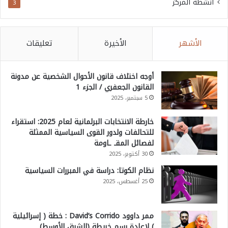
انشطة المركز
3
الأشهر
الأخيرة
تعليقات
أوجه اختلاف قانون الأحوال الشخصية عن مدونة
القانون الجعفري / الجزء 1
5 سبتمبر، 2025
خارطة الانتخابات البرلمانية لعام 2025: استقراء
للتحالفات ولدور القوى السياسية الممثلة
لفصائل المقـ ـاومة
30 أكتوبر، 2025
نظام الكوتا: دراسة في المبررات السياسية
25 أغسطس، 2025
ممر داوود David’s Corrido : خطة ( إسرائيلية
) لإعادة رسم خريطة (الشرق الأوسط)