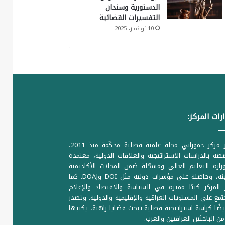
الدستورية وسندان
التفسيرات القضائية
10 نوفمبر، 2025
رات المركز:
يصدر مركز حمورابي مجلة علمية فصلية محكّمة منذ 2011،
ة بالدراسات الاستراتيجية والعلاقات الدولية، معتمدة
ارة التعليم العالي ومسجّلة ضمن المجلات الأكاديمية
الرصينة، وحاصلة على مؤشرات دولية مثل DOI وDOAJ. كما
المركز كتبًا مميزة في السياسة والاقتصاد والإعلام
تمع على المستويات العراقية والإقليمية والدولية. وتصدر
يضًا كراسة استراتيجية فصلية تبحث قضايا راهنة، يكتبها
من الباحثين العراقيين والعرب.