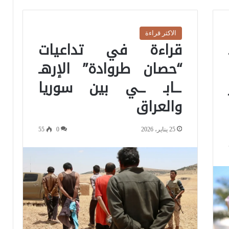
الاكثر قراءة
قراءة في تداعيات
“حصان طروادة” الإرهـ
ــابـ ــي بين سوريا
والعراق
25 يناير، 2026
0
55