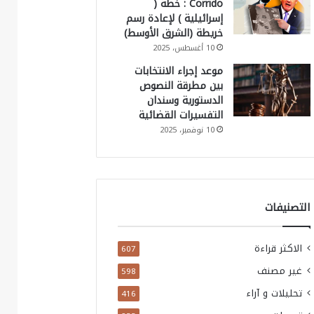
Corrido : خطة (
إسرائيلية ) لإعادة رسم
خريطة (الشرق الأوسط)
10 أغسطس، 2025
موعد إجراء الانتخابات
بين مطرقة النصوص
الدستورية وسندان
التفسيرات القضائية
10 نوفمبر، 2025
التصنيفات
الاكثر قراءة
607
غير مصنف
598
تحليلات و آراء
416