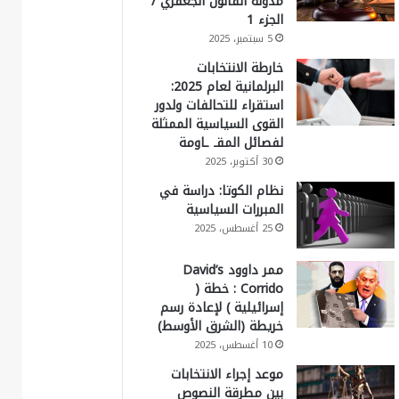
مدونة القانون الجعفري /
الجزء 1
5 سبتمبر، 2025
خارطة الانتخابات
البرلمانية لعام 2025:
استقراء للتحالفات ولدور
القوى السياسية الممثلة
لفصائل المقـ ـاومة
30 أكتوبر، 2025
نظام الكوتا: دراسة في
المبررات السياسية
25 أغسطس، 2025
ممر داوود David’s
Corrido : خطة (
إسرائيلية ) لإعادة رسم
خريطة (الشرق الأوسط)
10 أغسطس، 2025
موعد إجراء الانتخابات
بين مطرقة النصوص