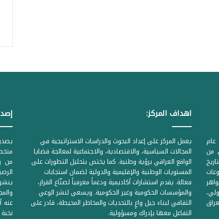
اهداف المركز:
إصدا
عام
يعمل المركز على إعداد البحوث والدراسات الاستراتيجية في
ل من
المجالات السياسية، والاقتصادية، والاجتماعية لمعالجة قضايا
متخصص
لحكومية المرقمة ((1Z71874 بتاريخ
الواقع العراقي برؤية وطنية. كما يختص بتحليل التطورات على
من وز
وعات
المستويات الوطنية والإقليمية والدولية لضمان استجابات
واهر
فعالة. يقدم استشارات أكاديمية ودعماً معرفياً لصنّاع القرار،
ينشر 
لي،
والمؤسسات الحكومية وغير الحكومية. ويسعى لنشر الوعي
والمج
راق
الثقافي لبناء جيل واعٍ بالتحديات والمخاطر المحيطة، قادر على
عنه أ
التفاعل معها بإدراك ومسؤولية.
نخبة 