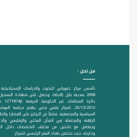
من نحن :
تأسس مركز حمورابي للبحوث والدراسات الإستراتيجية 
2008 بمدينة بابل (الحلة)، وحصل على شهادة التسجي
دائرة المنظمات غير ا
25/12/2012، كمركز علمي بحثي يهتم بدراسة الموض
السياسية والمجتمعية، فضلاً عن التركيز على القضايا والظ
الراهنة والمحتملة في الشأن المحلي والإقليمي والدو
ويتعامل مع باحثين من مختلف التخصصات داخل الع
وخارجه، حيث تحتضن بغداد المقر الرئيسي للمركز.