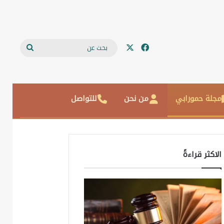
‫X
فيسبوك
بحث
عن
مجلة حمورابي
من نحن
للتواصل
الاكثر قراءةً