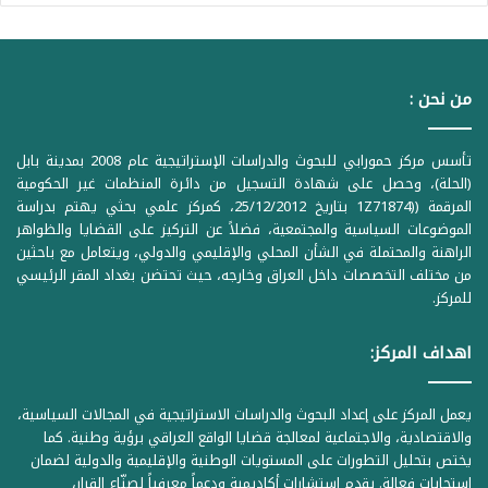
من نحن :
تأسس مركز حمورابي للبحوث والدراسات الإستراتيجية عام 2008 بمدينة بابل
(الحلة)، وحصل على شهادة التسجيل من دائرة المنظمات غير الحكومية
المرقمة ((1Z71874 بتاريخ 25/12/2012، كمركز علمي بحثي يهتم بدراسة
الموضوعات السياسية والمجتمعية، فضلاً عن التركيز على القضايا والظواهر
الراهنة والمحتملة في الشأن المحلي والإقليمي والدولي، ويتعامل مع باحثين
من مختلف التخصصات داخل العراق وخارجه، حيث تحتضن بغداد المقر الرئيسي
للمركز.
اهداف المركز:
يعمل المركز على إعداد البحوث والدراسات الاستراتيجية في المجالات السياسية،
والاقتصادية، والاجتماعية لمعالجة قضايا الواقع العراقي برؤية وطنية. كما
يختص بتحليل التطورات على المستويات الوطنية والإقليمية والدولية لضمان
استجابات فعالة. يقدم استشارات أكاديمية ودعماً معرفياً لصنّاع القرار،