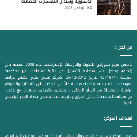
الدستورية وسندان التفسيرات القضائية
10 نوفمبر، 2025
من نحن :
تأسس مركز حمورابي للبحوث والدراسات الإستراتيجية عام 2008 بمدينة بابل
(الحلة)، وحصل على شهادة التسجيل من دائرة المنظمات غير الحكومية
المرقمة ((1Z71874 بتاريخ 25/12/2012، كمركز علمي بحثي يهتم بدراسة
الموضوعات السياسية والمجتمعية، فضلاً عن التركيز على القضايا والظواهر
الراهنة والمحتملة في الشأن المحلي والإقليمي والدولي، ويتعامل مع باحثين
من مختلف التخصصات داخل العراق وخارجه، حيث تحتضن بغداد المقر الرئيسي
للمركز.
اهداف المركز:
يعمل المركز على إعداد البحوث والدراسات الاستراتيجية في المجالات السياسية،