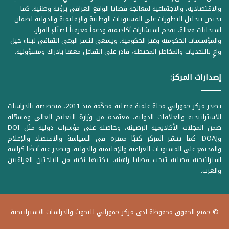
والاقتصادية، والاجتماعية لمعالجة قضايا الواقع العراقي برؤية وطنية. كما
يختص بتحليل التطورات على المستويات الوطنية والإقليمية والدولية لضمان
استجابات فعالة. يقدم استشارات أكاديمية ودعماً معرفياً لصنّاع القرار،
والمؤسسات الحكومية وغير الحكومية. ويسعى لنشر الوعي الثقافي لبناء جيل
واعٍ بالتحديات والمخاطر المحيطة، قادر على التفاعل معها بإدراك ومسؤولية.
إصدارات المركز:
يصدر مركز حمورابي مجلة علمية فصلية محكّمة منذ 2011، متخصصة بالدراسات
الاستراتيجية والعلاقات الدولية، معتمدة من وزارة التعليم العالي ومسجّلة
ضمن المجلات الأكاديمية الرصينة، وحاصلة على مؤشرات دولية مثل DOI
وDOAJ. كما ينشر المركز كتبًا مميزة في السياسة والاقتصاد والإعلام
والمجتمع على المستويات العراقية والإقليمية والدولية. وتصدر عنه أيضًا كراسة
استراتيجية فصلية تبحث قضايا راهنة، يكتبها نخبة من الباحثين العراقيين
والعرب.
© جميع الحقوق محفوظة لدى مركز حمورابي للبحوث والدراسات الاستراتيجية