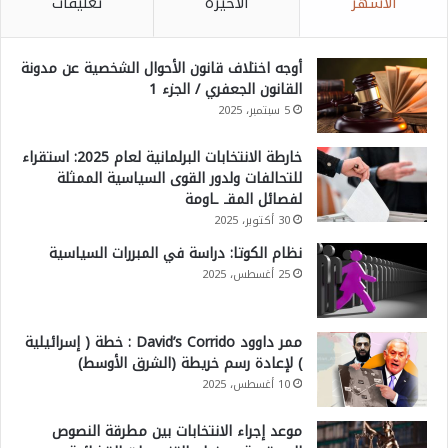
الأشهر
الأخيرة
تعليقات
أوجه اختلاف قانون الأحوال الشخصية عن مدونة
القانون الجعفري / الجزء 1
5 سبتمبر، 2025
خارطة الانتخابات البرلمانية لعام 2025: استقراء
للتحالفات ولدور القوى السياسية الممثلة
لفصائل المقـ ـاومة
30 أكتوبر، 2025
نظام الكوتا: دراسة في المبررات السياسية
25 أغسطس، 2025
ممر داوود David’s Corrido : خطة ( إسرائيلية
) لإعادة رسم خريطة (الشرق الأوسط)
10 أغسطس، 2025
موعد إجراء الانتخابات بين مطرقة النصوص