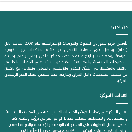
من نحن :
تأسس مركز حمورابي للبحوث والدراسات الإستراتيجية عام 2008 بمدينة بابل
(الحلة)، وحصل على شهادة التسجيل من دائرة المنظمات غير الحكومية
المرقمة ((1Z71874 بتاريخ 25/12/2012، كمركز علمي بحثي يهتم بدراسة
الموضوعات السياسية والمجتمعية، فضلاً عن التركيز على القضايا والظواهر
الراهنة والمحتملة في الشأن المحلي والإقليمي والدولي، ويتعامل مع باحثين
من مختلف التخصصات داخل العراق وخارجه، حيث تحتضن بغداد المقر الرئيسي
للمركز.
اهداف المركز:
يعمل المركز على إعداد البحوث والدراسات الاستراتيجية في المجالات السياسية،
والاقتصادية، والاجتماعية لمعالجة قضايا الواقع العراقي برؤية وطنية. كما
يختص بتحليل التطورات على المستويات الوطنية والإقليمية والدولية لضمان
استجابات فعالة. يقدم استشارات أكاديمية ودعماً معرفياً لصنّاع القرار،