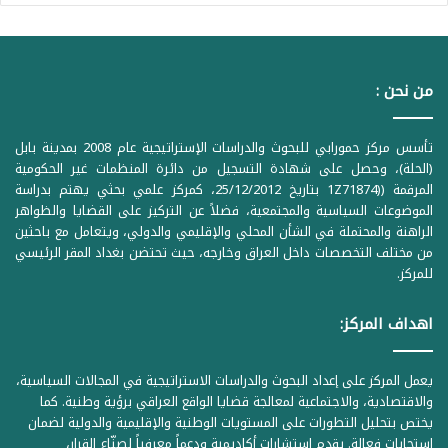
من نحن :
تأسس مركز حمورابي للبحوث والدراسات الإستراتيجية عام 2008 بمدينة بابل
(الحلة)، وحصل على شهادة التسجيل من دائرة المنظمات غير الحكومية
المرقمة ((1Z71874 بتاريخ 25/12/2012، كمركز علمي بحثي يهتم بدراسة
الموضوعات السياسية والمجتمعية، فضلاً عن التركيز على القضايا والظواهر
الراهنة والمحتملة في الشأن المحلي والإقليمي والدولي، ويتعامل مع باحثين
من مختلف التخصصات داخل العراق وخارجه، حيث تحتضن بغداد المقر الرئيسي
للمركز.
اهداف المركز:
يعمل المركز على إعداد البحوث والدراسات الاستراتيجية في المجالات السياسية،
والاقتصادية، والاجتماعية لمعالجة قضايا الواقع العراقي برؤية وطنية. كما
يختص بتحليل التطورات على المستويات الوطنية والإقليمية والدولية لضمان
استجابات فعالة. يقدم استشارات أكاديمية ودعماً معرفياً لصنّاع القرار،