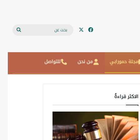
‫X
فيسبوك
بحث
عن
مجلة حمورابي
من نحن
للتواصل
الاكثر قراءةً