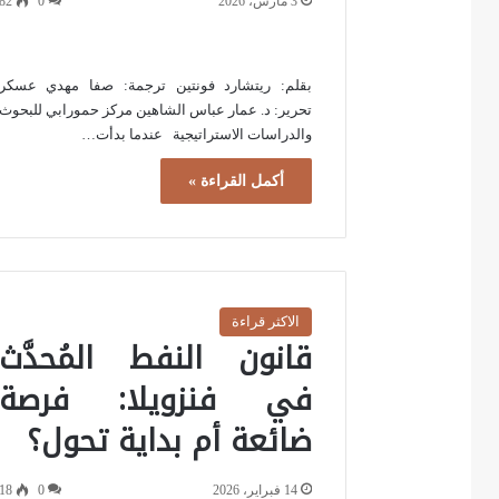
3 مارس، 2026
0
82
بقلم: ريتشارد فونتين ترجمة: صفا مهدي عسكر
تحرير: د. عمار عباس الشاهين مركز حمورابي للبحوث
والدراسات الاستراتيجية عندما بدأت…
أكمل القراءة »
الاكثر قراءة
قانون النفط المُحدَّث
في فنزويلا: فرصة
ضائعة أم بداية تحول؟
14 فبراير، 2026
0
18