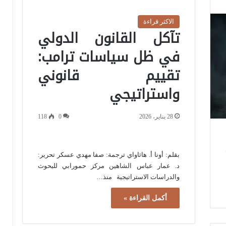
الاكثر قراءة
تآكل القانون الدولي
في ظل سياسات ترامب:
تقييم قانوني
واستراتيجي
28 يناير، 2026
0
118
بقلم: أونا أ. هاثاواي ترجمة: صفا مهدي عسكر تحرير:
د. عمار عباس الشاهين مركز حمورابي للبحوث
والدراسات الاستراتيجية منذ…
أكمل القراءة »