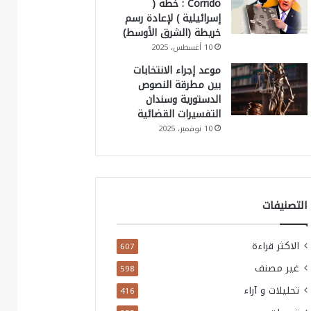
Corrido : خطة (
إسرائيلية ) لإعادة رسم
خريطة (الشرق الأوسط)
10 أغسطس، 2025
موعد إجراء الانتخابات
بين مطرقة النصوص
الدستورية وسندان
التفسيرات القضائية
10 نوفمبر، 2025
التصنيفات
الاكثر قراءة
607
غير مصنف
598
تحليلات و آراء
416