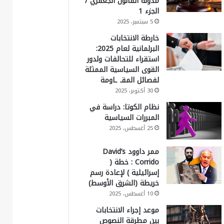
مدونة القانون الجعفري /
الجزء 1
5 سبتمبر، 2025
خارطة الانتخابات
البرلمانية لعام 2025:
استقراء للتحالفات ولدور
القوى السياسية الممثلة
لفصائل المقـ ـاومة
30 أكتوبر، 2025
نظام الكوتا: دراسة في
المبررات السياسية
25 أغسطس، 2025
ممر داوود David’s
Corrido : خطة (
إسرائيلية ) لإعادة رسم
خريطة (الشرق الأوسط)
10 أغسطس، 2025
موعد إجراء الانتخابات
بين مطرقة النصوص