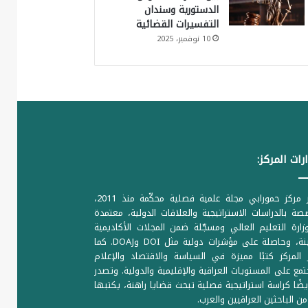
الدستورية وسندان
التفسيرات القضائية
10 نوفمبر، 2025
رات المركز:
يصدر مركز حمورابي مجلة علمية فصلية محكّمة منذ 2011،
ة بالدراسات الاستراتيجية والعلاقات الدولية، معتمدة
ارة التعليم العالي ومسجّلة ضمن المجلات الأكاديمية
الرصينة، وحاصلة على مؤشرات دولية مثل DOI وDOAJ. كما
المركز كتبًا مميزة في السياسة والاقتصاد والإعلام
تمع على المستويات العراقية والإقليمية والدولية. وتصدر
يضًا كراسة استراتيجية فصلية تبحث قضايا راهنة، يكتبها
من الباحثين العراقيين والعرب.