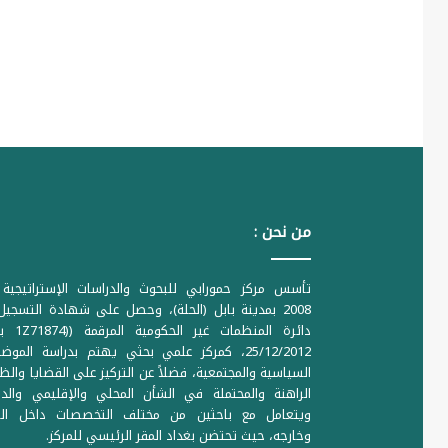
من نحن :
تأسس مركز حمورابي للبحوث والدراسات الإستراتيجية 
2008 بمدينة بابل (الحلة)، وحصل على شهادة التسجي
دائرة المنظمات غير ا
25/12/2012، كمركز علمي بحثي يهتم بدراسة الموض
السياسية والمجتمعية، فضلاً عن التركيز على القضايا والظ
الراهنة والمحتملة في الشأن المحلي والإقليمي والدو
ويتعامل مع باحثين من مختلف التخصصات داخل الع
وخارجه، حيث تحتضن بغداد المقر الرئيسي للمركز.