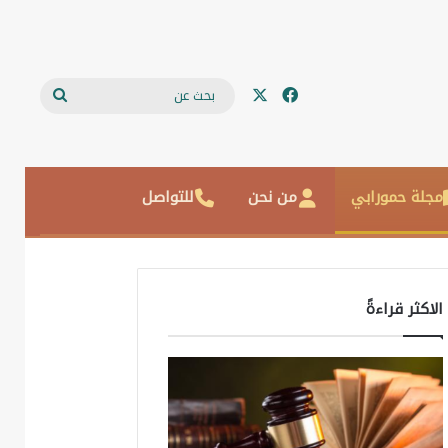
‫X
فيسبوك
بحث
عن
مجلة حمورابي
من نحن
للتواصل
الاكثر قراءةً