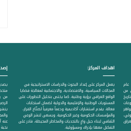
اهداف المركز:
إصدا
عام
يعمل المركز على إعداد البحوث والدراسات الاستراتيجية في
ل من
المجالات السياسية، والاقتصادية، والاجتماعية لمعالجة قضايا
متخصص
لحكومية المرقمة ((1Z71874 بتاريخ
الواقع العراقي برؤية وطنية. كما يختص بتحليل التطورات على
من وز
وعات
المستويات الوطنية والإقليمية والدولية لضمان استجابات
واهر
فعالة. يقدم استشارات أكاديمية ودعماً معرفياً لصنّاع القرار،
ينشر 
لي،
والمؤسسات الحكومية وغير الحكومية. ويسعى لنشر الوعي
والمج
راق
الثقافي لبناء جيل واعٍ بالتحديات والمخاطر المحيطة، قادر على
عنه أ
التفاعل معها بإدراك ومسؤولية.
نخبة 