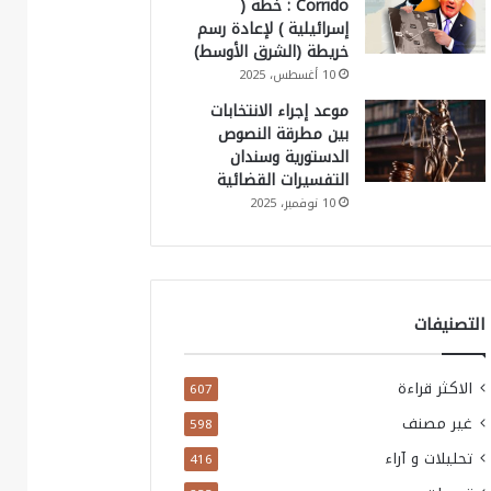
Corrido : خطة (
إسرائيلية ) لإعادة رسم
خريطة (الشرق الأوسط)
10 أغسطس، 2025
موعد إجراء الانتخابات
بين مطرقة النصوص
الدستورية وسندان
التفسيرات القضائية
10 نوفمبر، 2025
التصنيفات
الاكثر قراءة
607
غير مصنف
598
تحليلات و آراء
416