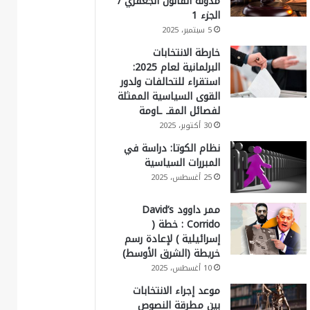
مدونة القانون الجعفري /
الجزء 1
5 سبتمبر، 2025
خارطة الانتخابات
البرلمانية لعام 2025:
استقراء للتحالفات ولدور
القوى السياسية الممثلة
لفصائل المقـ ـاومة
30 أكتوبر، 2025
نظام الكوتا: دراسة في
المبررات السياسية
25 أغسطس، 2025
ممر داوود David’s
Corrido : خطة (
إسرائيلية ) لإعادة رسم
خريطة (الشرق الأوسط)
10 أغسطس، 2025
موعد إجراء الانتخابات
بين مطرقة النصوص