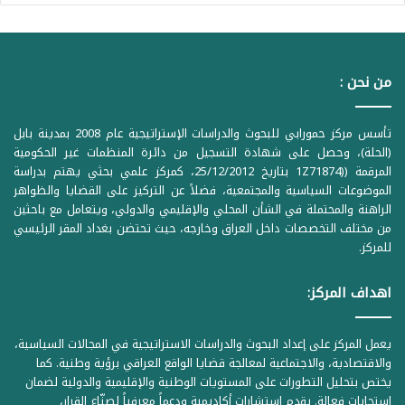
من نحن :
تأسس مركز حمورابي للبحوث والدراسات الإستراتيجية عام 2008 بمدينة بابل
(الحلة)، وحصل على شهادة التسجيل من دائرة المنظمات غير الحكومية
المرقمة ((1Z71874 بتاريخ 25/12/2012، كمركز علمي بحثي يهتم بدراسة
الموضوعات السياسية والمجتمعية، فضلاً عن التركيز على القضايا والظواهر
الراهنة والمحتملة في الشأن المحلي والإقليمي والدولي، ويتعامل مع باحثين
من مختلف التخصصات داخل العراق وخارجه، حيث تحتضن بغداد المقر الرئيسي
للمركز.
اهداف المركز:
يعمل المركز على إعداد البحوث والدراسات الاستراتيجية في المجالات السياسية،
والاقتصادية، والاجتماعية لمعالجة قضايا الواقع العراقي برؤية وطنية. كما
يختص بتحليل التطورات على المستويات الوطنية والإقليمية والدولية لضمان
استجابات فعالة. يقدم استشارات أكاديمية ودعماً معرفياً لصنّاع القرار،