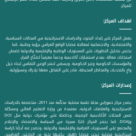
للمركز.
اهداف المركز:
يعمل المركز على إعداد البحوث والدراسات الاستراتيجية في المجالات السياسية،
والاقتصادية، والاجتماعية لمعالجة قضايا الواقع العراقي برؤية وطنية. كما
يختص بتحليل التطورات على المستويات الوطنية والإقليمية والدولية لضمان
استجابات فعالة. يقدم استشارات أكاديمية ودعماً معرفياً لصنّاع القرار،
والمؤسسات الحكومية وغير الحكومية. ويسعى لنشر الوعي الثقافي لبناء جيل
واعٍ بالتحديات والمخاطر المحيطة، قادر على التفاعل معها بإدراك ومسؤولية.
إصدارات المركز:
يصدر مركز حمورابي مجلة علمية فصلية محكّمة منذ 2011، متخصصة بالدراسات
الاستراتيجية والعلاقات الدولية، معتمدة من وزارة التعليم العالي ومسجّلة
ضمن المجلات الأكاديمية الرصينة، وحاصلة على مؤشرات دولية مثل DOI
وDOAJ. كما ينشر المركز كتبًا مميزة في السياسة والاقتصاد والإعلام
والمجتمع على المستويات العراقية والإقليمية والدولية. وتصدر عنه أيضًا كراسة
استراتيجية فصلية تبحث قضايا راهنة، يكتبها نخبة من الباحثين العراقيين