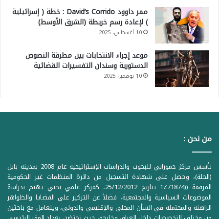
ممر داوود David’s Corrido : خطة ( إسرائيلية
) لإعادة رسم خريطة (الشرق الأوسط)
10 أغسطس، 2025
موعد إجراء الانتخابات بين مطرقة النصوص
الدستورية وسندان التفسيرات القضائية
10 نوفمبر، 2025
من نحن :
تأسس مركز حمورابي للبحوث والدراسات الإستراتيجية عام 2008 بمدينة بابل
(الحلة)، وحصل على شهادة التسجيل من دائرة المنظمات غير الحكومية
المرقمة ((1Z71874 بتاريخ 25/12/2012، كمركز علمي بحثي يهتم بدراسة
الموضوعات السياسية والمجتمعية، فضلاً عن التركيز على القضايا والظواهر
الراهنة والمحتملة في الشأن المحلي والإقليمي والدولي، ويتعامل مع باحثين
من مختلف التخصصات داخل العراق وخارجه، حيث تحتضن بغداد المقر الرئيسي