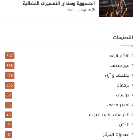
الدستورية وسندان التفسيرات القضائية
10 نوفمبر، 2025
التصنيفات
الاكثر قراءة
607
غير مصنف
598
تحليلات و آراء
416
ترجمات
255
دراسات
58
تقدير موقف
53
الكراسات الاستراتيجية
13
الكتب
9
اصدارات المركز
6