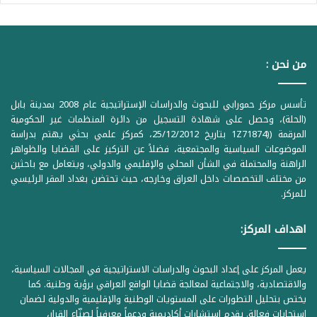
من نحن :
تأسس مركز حمورابي للبحوث والدراسات الإستراتيجية عام 2008 بمدينة بابل
(الحلة)، وحصل على شهادة التسجيل من دائرة المنظمات غير الحكومية
المرقمة ((1Z71874 بتاريخ 25/12/2012، كمركز علمي بحثي يهتم بدراسة
الموضوعات السياسية والمجتمعية، فضلاً عن التركيز على القضايا والظواهر
الراهنة والمحتملة في الشأن المحلي والإقليمي والدولي، ويتعامل مع باحثين
من مختلف التخصصات داخل العراق وخارجه، حيث تحتضن بغداد المقر الرئيسي
للمركز.
اهداف المركز:
يعمل المركز على إعداد البحوث والدراسات الاستراتيجية في المجالات السياسية،
والاقتصادية، والاجتماعية لمعالجة قضايا الواقع العراقي برؤية وطنية. كما
يختص بتحليل التطورات على المستويات الوطنية والإقليمية والدولية لضمان
استجابات فعالة. يقدم استشارات أكاديمية ودعماً معرفياً لصنّاع القرار،