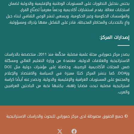
يختص بتحليل التطورات على المستويات الوطنية والإقليمية والدولية لضمان
استجابات فعالة. يقدم استشارات أكاديمية ودعماً معرفياً لصنّاع القرار،
والمؤسسات الحكومية وغير الحكومية. ويسعى لنشر الوعي الثقافي لبناء جيل
واعٍ بالتحديات والمخاطر المحيطة، قادر على التفاعل معها بإدراك ومسؤولية.
إصدارات المركز:
يصدر مركز حمورابي مجلة علمية فصلية محكّمة منذ 2011، متخصصة بالدراسات
الاستراتيجية والعلاقات الدولية، معتمدة من وزارة التعليم العالي ومسجّلة
ضمن المجلات الأكاديمية الرصينة، وحاصلة على مؤشرات دولية مثل DOI
وDOAJ. كما ينشر المركز كتبًا مميزة في السياسة والاقتصاد والإعلام
والمجتمع على المستويات العراقية والإقليمية والدولية. وتصدر عنه أيضًا كراسة
استراتيجية فصلية تبحث قضايا راهنة، يكتبها نخبة من الباحثين العراقيين
والعرب.
© جميع الحقوق محفوظة لدى مركز حمورابي للبحوث والدراسات الاستراتيجية
‫X
فيسبوك