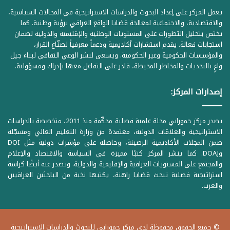
يعمل المركز على إعداد البحوث والدراسات الاستراتيجية في المجالات السياسية،
والاقتصادية، والاجتماعية لمعالجة قضايا الواقع العراقي برؤية وطنية. كما
يختص بتحليل التطورات على المستويات الوطنية والإقليمية والدولية لضمان
استجابات فعالة. يقدم استشارات أكاديمية ودعماً معرفياً لصنّاع القرار،
والمؤسسات الحكومية وغير الحكومية. ويسعى لنشر الوعي الثقافي لبناء جيل
واعٍ بالتحديات والمخاطر المحيطة، قادر على التفاعل معها بإدراك ومسؤولية.
إصدارات المركز:
يصدر مركز حمورابي مجلة علمية فصلية محكّمة منذ 2011، متخصصة بالدراسات
الاستراتيجية والعلاقات الدولية، معتمدة من وزارة التعليم العالي ومسجّلة
ضمن المجلات الأكاديمية الرصينة، وحاصلة على مؤشرات دولية مثل DOI
وDOAJ. كما ينشر المركز كتبًا مميزة في السياسة والاقتصاد والإعلام
والمجتمع على المستويات العراقية والإقليمية والدولية. وتصدر عنه أيضًا كراسة
استراتيجية فصلية تبحث قضايا راهنة، يكتبها نخبة من الباحثين العراقيين
والعرب.
© جميع الحقوق محفوظة لدى مركز حمورابي للبحوث والدراسات الاستراتيجية