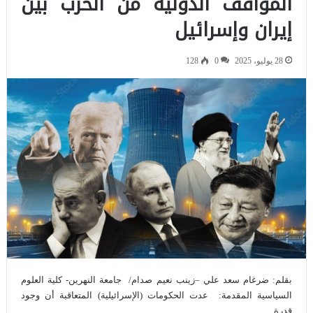
المواقف الدولية من الحرب بين
إيران وإسرائيل
28 يوليو، 2025
0
128
بقلم: ضرغام سعد علي –زينب نعيم صدام/ جامعة النهرين- كلية العلوم
السياسية المقدمة: عدت الحكومات (الإسرائيلية) المتعاقبة أن وجود
قدرة…