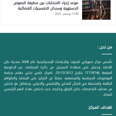
موعد إجراء الانتخابات بين مطرقة النصوص
الدستورية وسندان التفسيرات القضائية
10 نوفمبر، 2025
من نحن :
تأسس مركز حمورابي للبحوث والدراسات الإستراتيجية عام 2008 بمدينة بابل
(الحلة)، وحصل على شهادة التسجيل من دائرة المنظمات غير الحكومية
المرقمة ((1Z71874 بتاريخ 25/12/2012، كمركز علمي بحثي يهتم بدراسة
الموضوعات السياسية والمجتمعية، فضلاً عن التركيز على القضايا والظواهر
الراهنة والمحتملة في الشأن المحلي والإقليمي والدولي، ويتعامل مع باحثين
من مختلف التخصصات داخل العراق وخارجه، حيث تحتضن بغداد المقر الرئيسي
للمركز.
اهداف المركز: