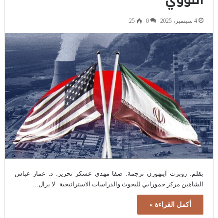
4 سبتمبر، 2025
0
25
بقلم: روبرت آينهورن ترجمة: صفا مهدي عسكر تحرير: د. عمار عباس
الشاهين مركز حمورابي للبحوث والدراسات الاستراتيجية لا يزال…
أكمل القراءة »