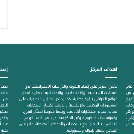
اهداف المركز:
إصدا
عام
يعمل المركز على إعداد البحوث والدراسات الاستراتيجية في
ل من
المجالات السياسية، والاقتصادية، والاجتماعية لمعالجة قضايا
متخصص
لحكومية المرقمة ((1Z71874 بتاريخ
الواقع العراقي برؤية وطنية. كما يختص بتحليل التطورات على
من وز
وعات
المستويات الوطنية والإقليمية والدولية لضمان استجابات
واهر
فعالة. يقدم استشارات أكاديمية ودعماً معرفياً لصنّاع القرار،
ينشر 
لي،
والمؤسسات الحكومية وغير الحكومية. ويسعى لنشر الوعي
والمج
راق
الثقافي لبناء جيل واعٍ بالتحديات والمخاطر المحيطة، قادر على
عنه أ
التفاعل معها بإدراك ومسؤولية.
نخبة 