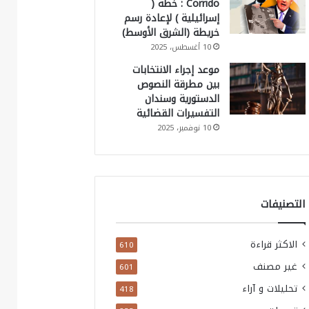
Corrido : خطة (
إسرائيلية ) لإعادة رسم
خريطة (الشرق الأوسط)
10 أغسطس، 2025
موعد إجراء الانتخابات
بين مطرقة النصوص
الدستورية وسندان
التفسيرات القضائية
10 نوفمبر، 2025
التصنيفات
الاكثر قراءة
610
غير مصنف
601
تحليلات و آراء
418