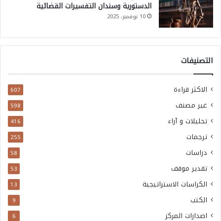
الدستورية وسندان التفسيرات القضائية
10 نوفمبر، 2025
التصنيفات
الاكثر قراءة
607
غير مصنف
598
تحليلات و آراء
416
ترجمات
255
دراسات
58
تقدير موقف
53
الكراسات الاستراتيجية
13
الكتب
9
اصدارات المركز
6