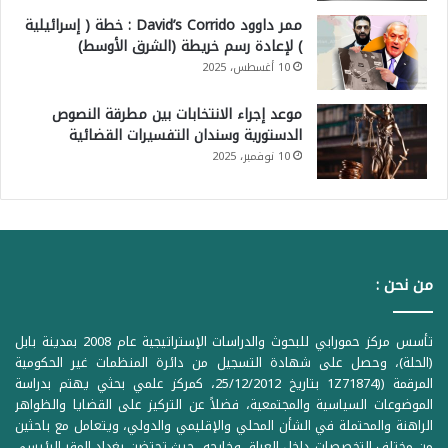
ممر داوود David’s Corrido : خطة ( إسرائيلية
) لإعادة رسم خريطة (الشرق الأوسط)
10 أغسطس، 2025
موعد إجراء الانتخابات بين مطرقة النصوص
الدستورية وسندان التفسيرات القضائية
10 نوفمبر، 2025
من نحن :
تأسس مركز حمورابي للبحوث والدراسات الإستراتيجية عام 2008 بمدينة بابل
(الحلة)، وحصل على شهادة التسجيل من دائرة المنظمات غير الحكومية
المرقمة ((1Z71874 بتاريخ 25/12/2012، كمركز علمي بحثي يهتم بدراسة
الموضوعات السياسية والمجتمعية، فضلاً عن التركيز على القضايا والظواهر
الراهنة والمحتملة في الشأن المحلي والإقليمي والدولي، ويتعامل مع باحثين
من مختلف التخصصات داخل العراق وخارجه، حيث تحتضن بغداد المقر الرئيسي