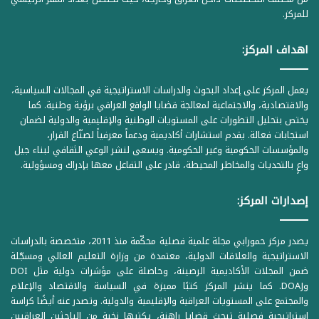
للمركز.
اهداف المركز:
يعمل المركز على إعداد البحوث والدراسات الاستراتيجية في المجالات السياسية،
والاقتصادية، والاجتماعية لمعالجة قضايا الواقع العراقي برؤية وطنية. كما
يختص بتحليل التطورات على المستويات الوطنية والإقليمية والدولية لضمان
استجابات فعالة. يقدم استشارات أكاديمية ودعماً معرفياً لصنّاع القرار،
والمؤسسات الحكومية وغير الحكومية. ويسعى لنشر الوعي الثقافي لبناء جيل
واعٍ بالتحديات والمخاطر المحيطة، قادر على التفاعل معها بإدراك ومسؤولية.
إصدارات المركز:
يصدر مركز حمورابي مجلة علمية فصلية محكّمة منذ 2011، متخصصة بالدراسات
الاستراتيجية والعلاقات الدولية، معتمدة من وزارة التعليم العالي ومسجّلة
ضمن المجلات الأكاديمية الرصينة، وحاصلة على مؤشرات دولية مثل DOI
وDOAJ. كما ينشر المركز كتبًا مميزة في السياسة والاقتصاد والإعلام
والمجتمع على المستويات العراقية والإقليمية والدولية. وتصدر عنه أيضًا كراسة
استراتيجية فصلية تبحث قضايا راهنة، يكتبها نخبة من الباحثين العراقيين