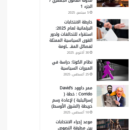
مدونة القانون الجعفري /
الجزء 1
5 سبتمبر، 2025
خارطة الانتخابات
البرلمانية لعام 2025:
استقراء للتحالفات ولدور
القوى السياسية الممثلة
لفصائل المقـ ـاومة
30 أكتوبر، 2025
نظام الكوتا: دراسة في
المبررات السياسية
25 أغسطس، 2025
ممر داوود David’s
Corrido : خطة (
إسرائيلية ) لإعادة رسم
خريطة (الشرق الأوسط)
10 أغسطس، 2025
موعد إجراء الانتخابات
بين مطرقة النصوص