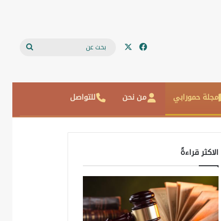
‫X
فيسبوك
بحث
عن
مجلة حمورابي
من نحن
للتواصل
الاكثر قراءةً