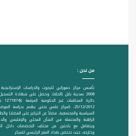
من نحن :
تأسس مركز حمورابي للبحوث والدراسات الإستراتيجية 
2008 بمدينة بابل (الحلة)، وحصل على شهادة التسجي
دائرة المنظمات غير ا
25/12/2012، كمركز علمي بحثي يهتم بدراسة الموض
السياسية والمجتمعية، فضلاً عن التركيز على القضايا والظ
الراهنة والمحتملة في الشأن المحلي والإقليمي والدو
ويتعامل مع باحثين من مختلف التخصصات داخل الع
وخارجه، حيث تحتضن بغداد المقر الرئيسي للمركز.