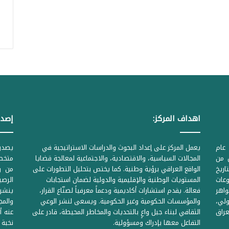
اهداف المركز:
إصدا
عام
يعمل المركز على إعداد البحوث والدراسات الاستراتيجية في
ل من
المجالات السياسية، والاقتصادية، والاجتماعية لمعالجة قضايا
متخصص
لحكومية المرقمة ((1Z71874 بتاريخ
الواقع العراقي برؤية وطنية. كما يختص بتحليل التطورات على
من وز
وعات
المستويات الوطنية والإقليمية والدولية لضمان استجابات
واهر
فعالة. يقدم استشارات أكاديمية ودعماً معرفياً لصنّاع القرار،
ينشر 
لي،
والمؤسسات الحكومية وغير الحكومية. ويسعى لنشر الوعي
والمج
راق
الثقافي لبناء جيل واعٍ بالتحديات والمخاطر المحيطة، قادر على
عنه أ
التفاعل معها بإدراك ومسؤولية.
نخبة 