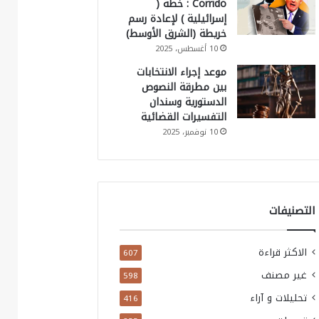
Corrido : خطة (
إسرائيلية ) لإعادة رسم
خريطة (الشرق الأوسط)
10 أغسطس، 2025
موعد إجراء الانتخابات
بين مطرقة النصوص
الدستورية وسندان
التفسيرات القضائية
10 نوفمبر، 2025
التصنيفات
الاكثر قراءة
607
غير مصنف
598
تحليلات و آراء
416