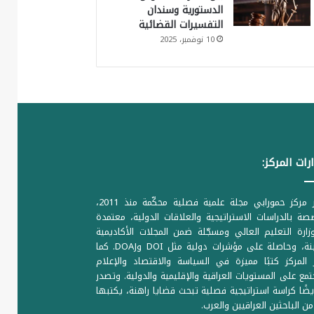
الدستورية وسندان
التفسيرات القضائية
10 نوفمبر، 2025
رات المركز:
يصدر مركز حمورابي مجلة علمية فصلية محكّمة منذ 2011،
ة بالدراسات الاستراتيجية والعلاقات الدولية، معتمدة
ارة التعليم العالي ومسجّلة ضمن المجلات الأكاديمية
الرصينة، وحاصلة على مؤشرات دولية مثل DOI وDOAJ. كما
المركز كتبًا مميزة في السياسة والاقتصاد والإعلام
تمع على المستويات العراقية والإقليمية والدولية. وتصدر
يضًا كراسة استراتيجية فصلية تبحث قضايا راهنة، يكتبها
من الباحثين العراقيين والعرب.