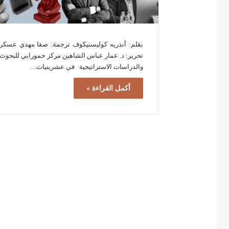
بقلم: أندريه كوليسنيكوف ترجمة: صفا مهدي عسكر
تحرير: د. عمار عباس الشاهين مركز حمورابي للبحوث
والدراسات الاستراتيجية في عشرينيات…
أكمل القراءة »