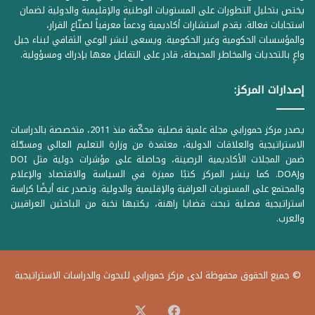
يختص بتحليل التطورات على المستويات الوطنية والإقليمية والدولية لضمان
استجابات فعالة. يقدم استشارات أكاديمية ودعماً معرفياً لصنّاع القرار،
والمؤسسات الحكومية وغير الحكومية. ويسعى لنشر الوعي الثقافي لبناء جيل
واعٍ بالتحديات والمخاطر المحيطة، قادر على التفاعل معها بإدراك ومسؤولية.
إصدارات المركز:
يصدر مركز حمورابي مجلة علمية فصلية محكّمة منذ 2011، متخصصة بالدراسات
الاستراتيجية والعلاقات الدولية، معتمدة من وزارة التعليم العالي ومسجّلة
ضمن المجلات الأكاديمية الرصينة، وحاصلة على مؤشرات دولية مثل DOI
وDOAJ. كما ينشر المركز كتبًا مميزة في السياسة والاقتصاد والإعلام
والمجتمع على المستويات العراقية والإقليمية والدولية. وتصدر عنه أيضًا كراسة
استراتيجية فصلية تبحث قضايا راهنة، يكتبها نخبة من الباحثين العراقيين
والعرب.
© جميع الحقوق محفوظة لدى مركز حمورابي للبحوث والدراسات الاستراتيجية
‫X
فيسبوك