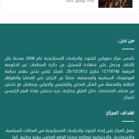
10 نوفمبر، 2025
من نحن :
تأسس مركز حمورابي للبحوث والدراسات الإستراتيجية عام 2008 بمدينة بابل
(الحلة)، وحصل على شهادة التسجيل من دائرة المنظمات غير الحكومية
المرقمة ((1Z71874 بتاريخ 25/12/2012، كمركز علمي بحثي يهتم بدراسة
الموضوعات السياسية والمجتمعية، فضلاً عن التركيز على القضايا والظواهر
الراهنة والمحتملة في الشأن المحلي والإقليمي والدولي، ويتعامل مع باحثين
من مختلف التخصصات داخل العراق وخارجه، حيث تحتضن بغداد المقر الرئيسي
للمركز.
اهداف المركز:
يعمل المركز على إعداد البحوث والدراسات الاستراتيجية في المجالات السياسية،
والاقتصادية، والاجتماعية لمعالجة قضايا الواقع العراقي برؤية وطنية. كما