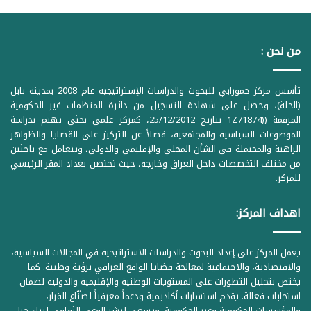
من نحن :
تأسس مركز حمورابي للبحوث والدراسات الإستراتيجية عام 2008 بمدينة بابل
(الحلة)، وحصل على شهادة التسجيل من دائرة المنظمات غير الحكومية
المرقمة ((1Z71874 بتاريخ 25/12/2012، كمركز علمي بحثي يهتم بدراسة
الموضوعات السياسية والمجتمعية، فضلاً عن التركيز على القضايا والظواهر
الراهنة والمحتملة في الشأن المحلي والإقليمي والدولي، ويتعامل مع باحثين
من مختلف التخصصات داخل العراق وخارجه، حيث تحتضن بغداد المقر الرئيسي
للمركز.
اهداف المركز:
يعمل المركز على إعداد البحوث والدراسات الاستراتيجية في المجالات السياسية،
والاقتصادية، والاجتماعية لمعالجة قضايا الواقع العراقي برؤية وطنية. كما
يختص بتحليل التطورات على المستويات الوطنية والإقليمية والدولية لضمان
استجابات فعالة. يقدم استشارات أكاديمية ودعماً معرفياً لصنّاع القرار،
والمؤسسات الحكومية وغير الحكومية. ويسعى لنشر الوعي الثقافي لبناء جيل