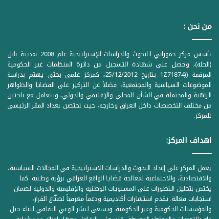
من نحن :
تأسس مركز حمورابي للبحوث والدراسات الإستراتيجية عام 2008 بمدينة بابل
(الحلة)، وحصل على شهادة التسجيل من دائرة المنظمات غير الحكومية
المرقمة ((1Z71874 بتاريخ 25/12/2012، كمركز علمي بحثي يهتم بدراسة
الموضوعات السياسية والمجتمعية، فضلاً عن التركيز على القضايا والظواهر
الراهنة والمحتملة في الشأن المحلي والإقليمي والدولي، ويتعامل مع باحثين
من مختلف التخصصات داخل العراق وخارجه، حيث تحتضن بغداد المقر الرئيسي
للمركز.
اهداف المركز:
يعمل المركز على إعداد البحوث والدراسات الاستراتيجية في المجالات السياسية،
والاقتصادية، والاجتماعية لمعالجة قضايا الواقع العراقي برؤية وطنية. كما
يختص بتحليل التطورات على المستويات الوطنية والإقليمية والدولية لضمان
استجابات فعالة. يقدم استشارات أكاديمية ودعماً معرفياً لصنّاع القرار،
والمؤسسات الحكومية وغير الحكومية. ويسعى لنشر الوعي الثقافي لبناء جيل