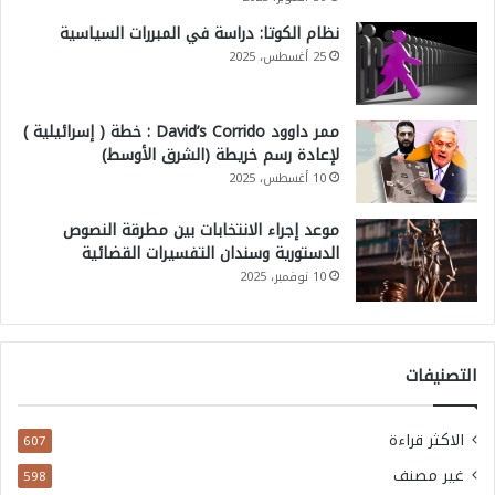
نظام الكوتا: دراسة في المبررات السياسية
25 أغسطس، 2025
ممر داوود David’s Corrido : خطة ( إسرائيلية )
لإعادة رسم خريطة (الشرق الأوسط)
10 أغسطس، 2025
موعد إجراء الانتخابات بين مطرقة النصوص
الدستورية وسندان التفسيرات القضائية
10 نوفمبر، 2025
التصنيفات
الاكثر قراءة
607
غير مصنف
598