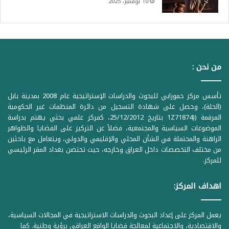
10 نوفمبر، 2025
من نحن :
تأسس مركز حمورابي للبحوث والدراسات الإستراتيجية عام 2008 بمدينة بابل
(الحلة)، وحصل على شهادة التسجيل من دائرة المنظمات غير الحكومية
المرقمة ((1Z71874 بتاريخ 25/12/2012، كمركز علمي بحثي يهتم بدراسة
الموضوعات السياسية والمجتمعية، فضلاً عن التركيز على القضايا والظواهر
الراهنة والمحتملة في الشأن المحلي والإقليمي والدولي، ويتعامل مع باحثين
من مختلف التخصصات داخل العراق وخارجه، حيث تحتضن بغداد المقر الرئيسي
للمركز.
اهداف المركز:
يعمل المركز على إعداد البحوث والدراسات الاستراتيجية في المجالات السياسية،
والاقتصادية، والاجتماعية لمعالجة قضايا الواقع العراقي برؤية وطنية. كما