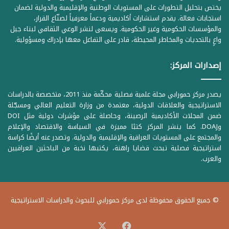
يختص بتحليل التطورات على المستويات الوطنية والإقليمية والدولية لضمان
استجابات فعالة. يقدم استشارات أكاديمية ودعماً معرفياً لصنّاع القرار،
والمؤسسات الحكومية وغير الحكومية. ويسعى لنشر الوعي الثقافي لبناء جيل
واعٍ بالتحديات والمخاطر المحيطة، قادر على التفاعل معها بإدراك ومسؤولية.
إصدارات المركز:
يصدر مركز حمورابي مجلة علمية فصلية محكّمة منذ 2011، متخصصة بالدراسات
الاستراتيجية والعلاقات الدولية، معتمدة من وزارة التعليم العالي ومسجّلة
ضمن المجلات الأكاديمية الرصينة، وحاصلة على مؤشرات دولية مثل DOI
وDOAJ. كما ينشر المركز كتبًا مميزة في السياسة والاقتصاد والإعلام
والمجتمع على المستويات العراقية والإقليمية والدولية. وتصدر عنه أيضًا كراسة
استراتيجية فصلية تبحث قضايا راهنة، يكتبها نخبة من الباحثين العراقيين
والعرب.
© جميع الحقوق محفوظة لدى مركز حمورابي للبحوث والدراسات الاستراتيجية
‫X
فيسبوك