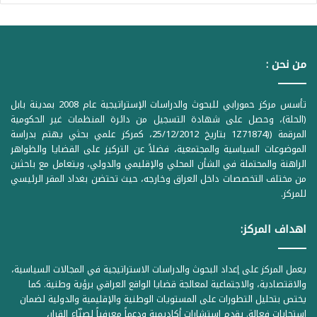
من نحن :
تأسس مركز حمورابي للبحوث والدراسات الإستراتيجية عام 2008 بمدينة بابل
(الحلة)، وحصل على شهادة التسجيل من دائرة المنظمات غير الحكومية
المرقمة ((1Z71874 بتاريخ 25/12/2012، كمركز علمي بحثي يهتم بدراسة
الموضوعات السياسية والمجتمعية، فضلاً عن التركيز على القضايا والظواهر
الراهنة والمحتملة في الشأن المحلي والإقليمي والدولي، ويتعامل مع باحثين
من مختلف التخصصات داخل العراق وخارجه، حيث تحتضن بغداد المقر الرئيسي
للمركز.
اهداف المركز:
يعمل المركز على إعداد البحوث والدراسات الاستراتيجية في المجالات السياسية،
والاقتصادية، والاجتماعية لمعالجة قضايا الواقع العراقي برؤية وطنية. كما
يختص بتحليل التطورات على المستويات الوطنية والإقليمية والدولية لضمان
استجابات فعالة. يقدم استشارات أكاديمية ودعماً معرفياً لصنّاع القرار،