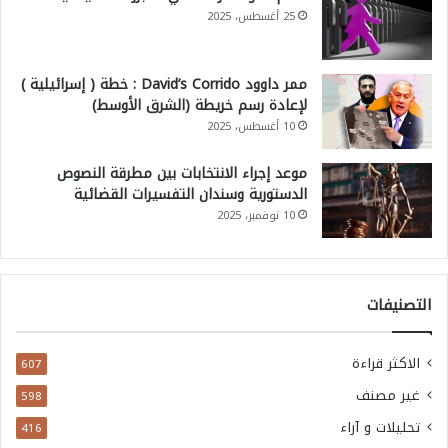
25 أغسطس، 2025
ممر داوود David’s Corrido : خطة ( إسرائيلية )
لإعادة رسم خريطة (الشرق الأوسط)
10 أغسطس، 2025
موعد إجراء الانتخابات بين مطرقة النصوص
الدستورية وسندان التفسيرات القضائية
10 نوفمبر، 2025
التصنيفات
الاكثر قراءة
607
غير مصنف
598
تحليلات و آراء
416