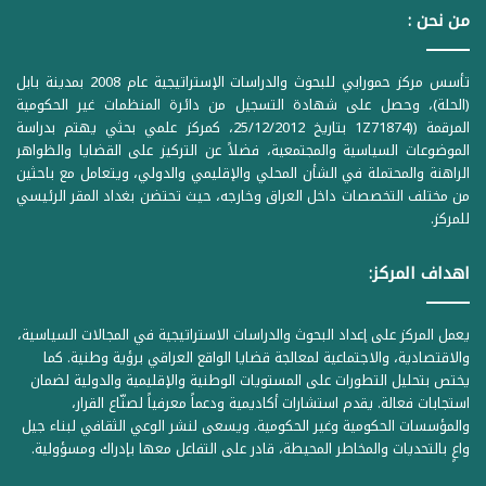
من نحن :
تأسس مركز حمورابي للبحوث والدراسات الإستراتيجية عام 2008 بمدينة بابل
(الحلة)، وحصل على شهادة التسجيل من دائرة المنظمات غير الحكومية
المرقمة ((1Z71874 بتاريخ 25/12/2012، كمركز علمي بحثي يهتم بدراسة
الموضوعات السياسية والمجتمعية، فضلاً عن التركيز على القضايا والظواهر
الراهنة والمحتملة في الشأن المحلي والإقليمي والدولي، ويتعامل مع باحثين
من مختلف التخصصات داخل العراق وخارجه، حيث تحتضن بغداد المقر الرئيسي
للمركز.
اهداف المركز:
يعمل المركز على إعداد البحوث والدراسات الاستراتيجية في المجالات السياسية،
والاقتصادية، والاجتماعية لمعالجة قضايا الواقع العراقي برؤية وطنية. كما
يختص بتحليل التطورات على المستويات الوطنية والإقليمية والدولية لضمان
استجابات فعالة. يقدم استشارات أكاديمية ودعماً معرفياً لصنّاع القرار،
والمؤسسات الحكومية وغير الحكومية. ويسعى لنشر الوعي الثقافي لبناء جيل
واعٍ بالتحديات والمخاطر المحيطة، قادر على التفاعل معها بإدراك ومسؤولية.