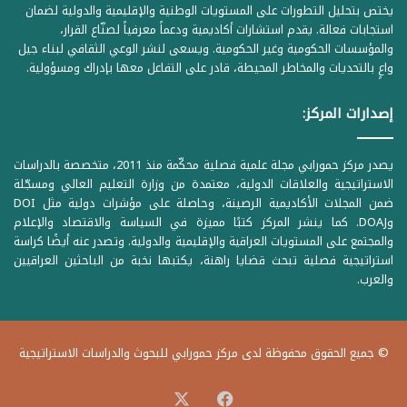
يختص بتحليل التطورات على المستويات الوطنية والإقليمية والدولية لضمان
استجابات فعالة. يقدم استشارات أكاديمية ودعماً معرفياً لصنّاع القرار،
والمؤسسات الحكومية وغير الحكومية. ويسعى لنشر الوعي الثقافي لبناء جيل
واعٍ بالتحديات والمخاطر المحيطة، قادر على التفاعل معها بإدراك ومسؤولية.
إصدارات المركز:
يصدر مركز حمورابي مجلة علمية فصلية محكّمة منذ 2011، متخصصة بالدراسات
الاستراتيجية والعلاقات الدولية، معتمدة من وزارة التعليم العالي ومسجّلة
ضمن المجلات الأكاديمية الرصينة، وحاصلة على مؤشرات دولية مثل DOI
وDOAJ. كما ينشر المركز كتبًا مميزة في السياسة والاقتصاد والإعلام
والمجتمع على المستويات العراقية والإقليمية والدولية. وتصدر عنه أيضًا كراسة
استراتيجية فصلية تبحث قضايا راهنة، يكتبها نخبة من الباحثين العراقيين
والعرب.
© جميع الحقوق محفوظة لدى مركز حمورابي للبحوث والدراسات الاستراتيجية
‫X
فيسبوك