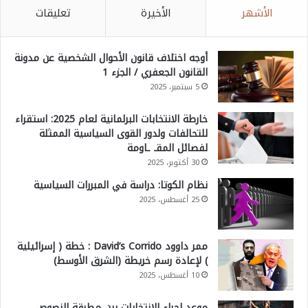
الأشهر
الأخيرة
تعليقات
أوجه اختلاف قانون الأحوال الشخصية عن مدونة
القانون الجعفري / الجزء 1
5 سبتمبر، 2025
خارطة الانتخابات البرلمانية لعام 2025: استقراء
للتحالفات ولدور القوى السياسية الممثلة
لفصائل المقـ ـاومة
30 أكتوبر، 2025
نظام الكوتا: دراسة في المبررات السياسية
25 أغسطس، 2025
ممر داوود David’s Corrido : خطة ( إسرائيلية
) لإعادة رسم خريطة (الشرق الأوسط)
10 أغسطس، 2025
موعد إجراء الانتخابات بين مطرقة النصوص