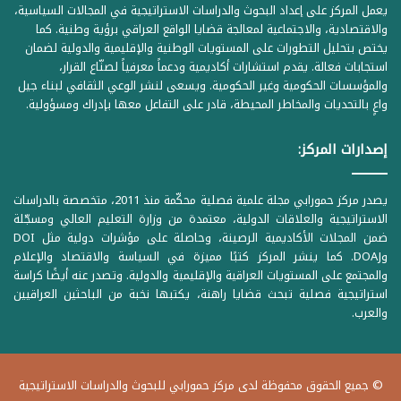
يعمل المركز على إعداد البحوث والدراسات الاستراتيجية في المجالات السياسية،
والاقتصادية، والاجتماعية لمعالجة قضايا الواقع العراقي برؤية وطنية. كما
يختص بتحليل التطورات على المستويات الوطنية والإقليمية والدولية لضمان
استجابات فعالة. يقدم استشارات أكاديمية ودعماً معرفياً لصنّاع القرار،
والمؤسسات الحكومية وغير الحكومية. ويسعى لنشر الوعي الثقافي لبناء جيل
واعٍ بالتحديات والمخاطر المحيطة، قادر على التفاعل معها بإدراك ومسؤولية.
إصدارات المركز:
يصدر مركز حمورابي مجلة علمية فصلية محكّمة منذ 2011، متخصصة بالدراسات
الاستراتيجية والعلاقات الدولية، معتمدة من وزارة التعليم العالي ومسجّلة
ضمن المجلات الأكاديمية الرصينة، وحاصلة على مؤشرات دولية مثل DOI
وDOAJ. كما ينشر المركز كتبًا مميزة في السياسة والاقتصاد والإعلام
والمجتمع على المستويات العراقية والإقليمية والدولية. وتصدر عنه أيضًا كراسة
استراتيجية فصلية تبحث قضايا راهنة، يكتبها نخبة من الباحثين العراقيين
والعرب.
© جميع الحقوق محفوظة لدى مركز حمورابي للبحوث والدراسات الاستراتيجية