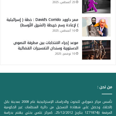
25 أغسطس، 2025
ممر داوود David’s Corrido : خطة ( إسرائيلية
) لإعادة رسم خريطة (الشرق الأوسط)
10 أغسطس، 2025
موعد إجراء الانتخابات بين مطرقة النصوص
الدستورية وسندان التفسيرات القضائية
10 نوفمبر، 2025
من نحن :
تأسس مركز حمورابي للبحوث والدراسات الإستراتيجية عام 2008 بمدينة بابل
(الحلة)، وحصل على شهادة التسجيل من دائرة المنظمات غير الحكومية
المرقمة ((1Z71874 بتاريخ 25/12/2012، كمركز علمي بحثي يهتم بدراسة