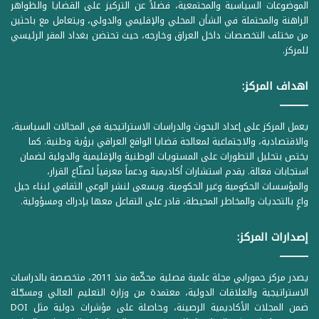
الموضوعات السياسية والمجتمعية، فضلاً عن التركيز على القضايا والظواهر
الراهنة والمحتملة في الشأن المحلي والإقليمي والدولي، ويتعامل مع باحثين
من مختلف التخصصات داخل العراق وخارجه، حيث تحتضن بغداد المقر الرئيسي
للمركز.
اهداف المركز:
يعمل المركز على إعداد البحوث والدراسات الاستراتيجية في المجالات السياسية،
والاقتصادية، والاجتماعية لمعالجة قضايا الواقع العراقي برؤية وطنية. كما
يختص بتحليل التطورات على المستويات الوطنية والإقليمية والدولية لضمان
استجابات فعالة. يقدم استشارات أكاديمية ودعماً معرفياً لصنّاع القرار،
والمؤسسات الحكومية وغير الحكومية. ويسعى لنشر الوعي الثقافي لبناء جيل
واعٍ بالتحديات والمخاطر المحيطة، قادر على التفاعل معها بإدراك ومسؤولية.
إصدارات المركز:
يصدر مركز حمورابي مجلة علمية فصلية محكّمة منذ 2011، متخصصة بالدراسات
الاستراتيجية والعلاقات الدولية، معتمدة من وزارة التعليم العالي ومسجّلة
ضمن المجلات الأكاديمية الرصينة، وحاصلة على مؤشرات دولية مثل DOI