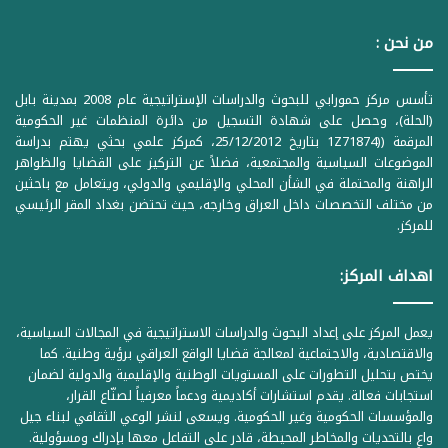
من نحن :
تأسس مركز حمورابي للبحوث والدراسات الإستراتيجية عام 2008 بمدينة بابل
(الحلة)، وحصل على شهادة التسجيل من دائرة المنظمات غير الحكومية
المرقمة ((1Z71874 بتاريخ 25/12/2012، كمركز علمي بحثي يهتم بدراسة
الموضوعات السياسية والمجتمعية، فضلاً عن التركيز على القضايا والظواهر
الراهنة والمحتملة في الشأن المحلي والإقليمي والدولي، ويتعامل مع باحثين
من مختلف التخصصات داخل العراق وخارجه، حيث تحتضن بغداد المقر الرئيسي
للمركز.
اهداف المركز:
يعمل المركز على إعداد البحوث والدراسات الاستراتيجية في المجالات السياسية،
والاقتصادية، والاجتماعية لمعالجة قضايا الواقع العراقي برؤية وطنية. كما
يختص بتحليل التطورات على المستويات الوطنية والإقليمية والدولية لضمان
استجابات فعالة. يقدم استشارات أكاديمية ودعماً معرفياً لصنّاع القرار،
والمؤسسات الحكومية وغير الحكومية. ويسعى لنشر الوعي الثقافي لبناء جيل
واعٍ بالتحديات والمخاطر المحيطة، قادر على التفاعل معها بإدراك ومسؤولية.