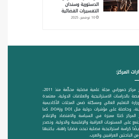
الدستورية وسندان
التفسيرات القضائية
10 نوفمبر، 2025
رات المركز:
يصدر مركز حمورابي مجلة علمية فصلية محكّمة منذ 2011،
ة بالدراسات الاستراتيجية والعلاقات الدولية، معتمدة
ارة التعليم العالي ومسجّلة ضمن المجلات الأكاديمية
الرصينة، وحاصلة على مؤشرات دولية مثل DOI وDOAJ. كما
المركز كتبًا مميزة في السياسة والاقتصاد والإعلام
تمع على المستويات العراقية والإقليمية والدولية. وتصدر
يضًا كراسة استراتيجية فصلية تبحث قضايا راهنة، يكتبها
من الباحثين العراقيين والعرب.