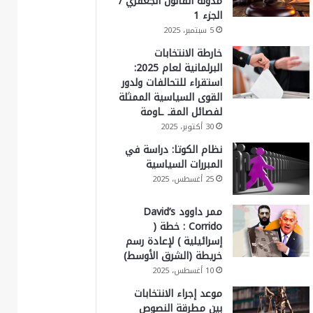
مدونة القانون الجعفري /
الجزء 1
5 سبتمبر، 2025
خارطة الانتخابات
البرلمانية لعام 2025:
استقراء للتحالفات ولدور
القوى السياسية الممثلة
لفصائل المقـ ـاومة
30 أكتوبر، 2025
نظام الكوتا: دراسة في
المبررات السياسية
25 أغسطس، 2025
ممر داوود David’s
Corrido : خطة (
إسرائيلية ) لإعادة رسم
خريطة (الشرق الأوسط)
10 أغسطس، 2025
موعد إجراء الانتخابات
بين مطرقة النصوص