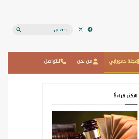
‫X
فيسبوك
بحث
عن
مجلة حمورابي
من نحن
للتواصل
الاكثر قراءةً