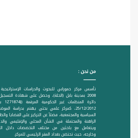
من نحن :
تأسس مركز حمورابي للبحوث والدراسات الإستراتيجية 
2008 بمدينة بابل (الحلة)، وحصل على شهادة التسجي
دائرة المنظمات غير ا
25/12/2012، كمركز علمي بحثي يهتم بدراسة الموض
السياسية والمجتمعية، فضلاً عن التركيز على القضايا والظ
الراهنة والمحتملة في الشأن المحلي والإقليمي والدو
ويتعامل مع باحثين من مختلف التخصصات داخل الع
وخارجه، حيث تحتضن بغداد المقر الرئيسي للمركز.