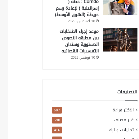
Corrido : خطة (
إسرائيلية ) لإعادة رسم
خريطة (الشرق الأوسط)
10 أغسطس، 2025
موعد إجراء الانتخابات
بين مطرقة النصوص
الدستورية وسندان
التفسيرات القضائية
10 نوفمبر، 2025
التصنيفات
الاكثر قراءة
607
غير مصنف
598
تحليلات و آراء
416