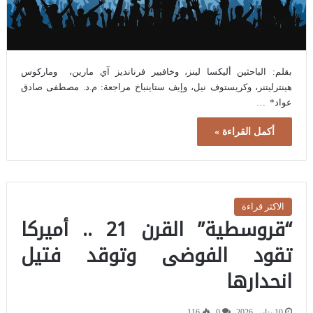
بقلم: الباحثين أليكسا لينز، وخافيير فرنانديز آي مارين، وماركوس
هينترليتنر، وكريستوف نيل، وإيف ستاينباخ مراجعة: م.د. مصطفى صادق
عواد* …
أكمل القراءة »
الاكثر قراءة
“قروسطية” القرن 21 .. أميركا
تقود الفوضى وتوقد فتيل
انحدارها
10 يناير، 2026
0
116