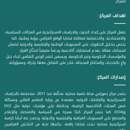
للمركز.
اهداف المركز:
يعمل المركز على إعداد البحوث والدراسات الاستراتيجية في المجالات السياسية،
والاقتصادية، والاجتماعية لمعالجة قضايا الواقع العراقي برؤية وطنية. كما
يختص بتحليل التطورات على المستويات الوطنية والإقليمية والدولية لضمان
استجابات فعالة. يقدم استشارات أكاديمية ودعماً معرفياً لصنّاع القرار،
والمؤسسات الحكومية وغير الحكومية. ويسعى لنشر الوعي الثقافي لبناء جيل
واعٍ بالتحديات والمخاطر المحيطة، قادر على التفاعل معها بإدراك ومسؤولية.
إصدارات المركز:
يصدر مركز حمورابي مجلة علمية فصلية محكّمة منذ 2011، متخصصة بالدراسات
الاستراتيجية والعلاقات الدولية، معتمدة من وزارة التعليم العالي ومسجّلة
ضمن المجلات الأكاديمية الرصينة، وحاصلة على مؤشرات دولية مثل DOI
وDOAJ. كما ينشر المركز كتبًا مميزة في السياسة والاقتصاد والإعلام
والمجتمع على المستويات العراقية والإقليمية والدولية. وتصدر عنه أيضًا كراسة
استراتيجية فصلية تبحث قضايا راهنة، يكتبها نخبة من الباحثين العراقيين