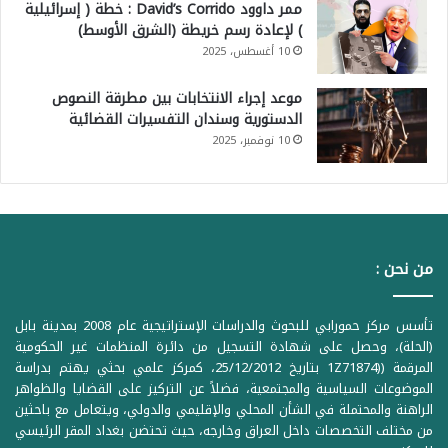
ممر داوود David’s Corrido : خطة ( إسرائيلية
) لإعادة رسم خريطة (الشرق الأوسط)
10 أغسطس، 2025
موعد إجراء الانتخابات بين مطرقة النصوص
الدستورية وسندان التفسيرات القضائية
10 نوفمبر، 2025
من نحن :
تأسس مركز حمورابي للبحوث والدراسات الإستراتيجية عام 2008 بمدينة بابل
(الحلة)، وحصل على شهادة التسجيل من دائرة المنظمات غير الحكومية
المرقمة ((1Z71874 بتاريخ 25/12/2012، كمركز علمي بحثي يهتم بدراسة
الموضوعات السياسية والمجتمعية، فضلاً عن التركيز على القضايا والظواهر
الراهنة والمحتملة في الشأن المحلي والإقليمي والدولي، ويتعامل مع باحثين
من مختلف التخصصات داخل العراق وخارجه، حيث تحتضن بغداد المقر الرئيسي