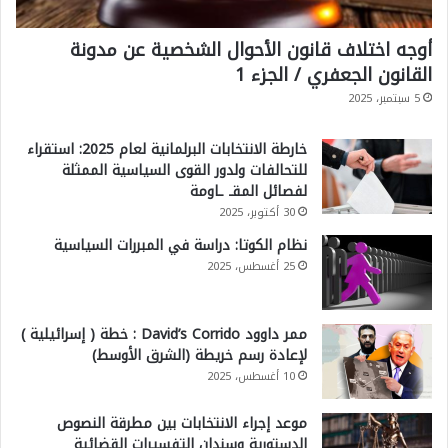
أوجه اختلاف قانون الأحوال الشخصية عن مدونة
القانون الجعفري / الجزء 1
5 سبتمبر، 2025
خارطة الانتخابات البرلمانية لعام 2025: استقراء
للتحالفات ولدور القوى السياسية الممثلة
لفصائل المقـ ـاومة
30 أكتوبر، 2025
نظام الكوتا: دراسة في المبررات السياسية
25 أغسطس، 2025
ممر داوود David’s Corrido : خطة ( إسرائيلية )
لإعادة رسم خريطة (الشرق الأوسط)
10 أغسطس، 2025
موعد إجراء الانتخابات بين مطرقة النصوص
الدستورية وسندان التفسيرات القضائية